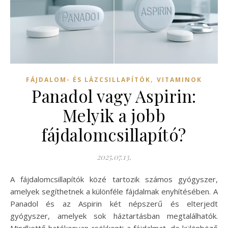
,
FÁJDALOM- ÉS LÁZCSILLAPÍTÓK
VITAMINOK
Panadol vagy Aspirin:
Melyik a jobb
fájdalomcsillapító?
2025.07.13.
A fájdalomcsillapítók közé tartozik számos gyógyszer,
amelyek segíthetnek a különféle fájdalmak enyhítésében. A
Panadol és az Aspirin két népszerű és elterjedt
gyógyszer, amelyek sok háztartásban megtalálhatók.
Mindkettő hatékonyan csökkenti a fájdalmat, de különböző