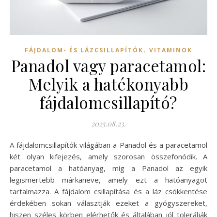
,
FÁJDALOM- ÉS LÁZCSILLAPÍTÓK
VITAMINOK
Panadol vagy paracetamol:
Melyik a hatékonyabb
fájdalomcsillapító?
2025.08.23.
A fájdalomcsillapítók világában a Panadol és a paracetamol
két olyan kifejezés, amely szorosan összefonódik. A
paracetamol a hatóanyag, míg a Panadol az egyik
legismertebb márkaneve, amely ezt a hatóanyagot
tartalmazza. A fájdalom csillapítása és a láz csökkentése
érdekében sokan választják ezeket a gyógyszereket,
hiszen széles körben elérhetők és általában jól tolerálják