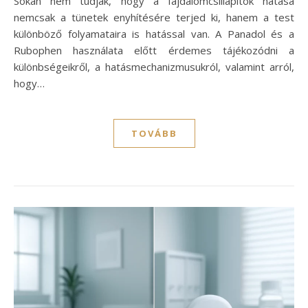
Sokan nem tudják, hogy a fájdalomcsillapítók hatása
nemcsak a tünetek enyhítésére terjed ki, hanem a test
különböző folyamataira is hatással van. A Panadol és a
Rubophen használata előtt érdemes tájékozódni a
különbségeikről, a hatásmechanizmusukról, valamint arról,
hogy…
TOVÁBB