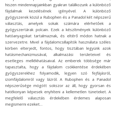
hiszen mindennapjainkban gyakran találkozunk a különböző
fájdalmak kezelésének igényével. A különböző
gyógyszerek közül a Rubophen és a Panadol két népszerű
választás, amelyek sokak számára elérhetőek a
gyógyszertárak polcain. Ezek a készítmények különböző
hatóanyagokat tartalmaznak, és eltérő módon hatnak a
szervezetre. Mivel a fájdalomcsillapítók használata széles
körben elterjedt, fontos, hogy tisztában legyünk azok
hatásmechanizmusával, alkalmazási területeivel és
esetleges mellékhatásaival. Az emberek többsége már
tapasztalta, hogy a fájdalom csökkentése érdekében
gyógyszerekhez folyamodik, legyen szó fejfájásról,
izomfájdalomról vagy lázról. A Rubophen és a Panadol
népszerűsége mögött sokszor az áll, hogy gyorsan és
hatékonyan képesek enyhíteni a kellemetlen tüneteket. A
megfelelő választás érdekében érdemes alaposan
megismerni ezeket…