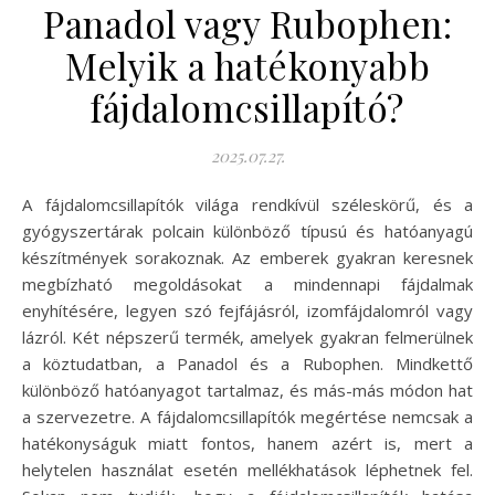
Panadol vagy Rubophen:
Melyik a hatékonyabb
fájdalomcsillapító?
2025.07.27.
A fájdalomcsillapítók világa rendkívül széleskörű, és a
gyógyszertárak polcain különböző típusú és hatóanyagú
készítmények sorakoznak. Az emberek gyakran keresnek
megbízható megoldásokat a mindennapi fájdalmak
enyhítésére, legyen szó fejfájásról, izomfájdalomról vagy
lázról. Két népszerű termék, amelyek gyakran felmerülnek
a köztudatban, a Panadol és a Rubophen. Mindkettő
különböző hatóanyagot tartalmaz, és más-más módon hat
a szervezetre. A fájdalomcsillapítók megértése nemcsak a
hatékonyságuk miatt fontos, hanem azért is, mert a
helytelen használat esetén mellékhatások léphetnek fel.