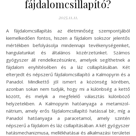
fájdalomcsillapító?
2025.11.11.
A fájdalomcsillapítás az életminőség szempontjából
kiemelkedően fontos, hiszen a fájdalom sokszor jelentős
mértékben befolyásolja mindennapi tevékenységeinket,
hangulatunkat és általános közérzetünket. Számos
gyógyszer áll rendelkezésünkre, amelyek segíthetnek a
fájdalom enyhítésében és a láz csillapításában. Két
elterjedt és népszerű fájdalomcsillapító a Kalmopyrin és a
Panadol. Mindkettő jól ismert a közönség körében,
azonban sokan nem tudják, hogy mi a különbség a kettő
között, és melyik a megfelelő választás különböző
helyzetekben. A Kalmopyrin hatóanyaga a metamizol-
nátrium, amely erős fájdalomcsillapító hatással bír, míg a
Panadol hatóanyaga a paracetamol, amely szintén
népszerű a fájdalom és láz csillapításában. A két gyógyszer
hatásmechanizmusa, mellékhatásai és alkalmazási területei