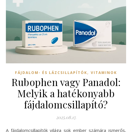
,
FÁJDALOM- ÉS LÁZCSILLAPÍTÓK
VITAMINOK
Rubophen vagy Panadol:
Melyik a hatékonyabb
fájdalomcsillapító?
2025.08.17.
A fájdalomcsillapítók világa sok ember számára ismerős,