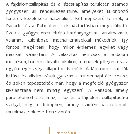
A fájdalomcsillapítás és a lázcsillapítás területén számos
gyógyszer áll rendelkezésünkre, amelyeket különböző
tünetek kezelésére használunk. Két népszerű termék, a
Panadol és a Rubophen, sok háztartásban megtalálható.
Ezek a gyógyszerek eltérő hatóanyagokat tartalmaznak,
valamint különböző mechanizmusokkal működnek, így
fontos megérteni, hogy mikor érdemes egyiket vagy
másikat választani. A választás nemcsak a fájdalom
mértékén, hanem a kiváltó okokon, a tünetek jellegén és az
egyéni egészségi állapoton is múlik. A fájdalomcsillapítók
hatása és alkalmazásuk gyakran a mindennapi élet része,
és sokan tapasztalták már, hogy a megfelelő gyógyszer
kiválasztása nem mindig egyszerű. A Panadol, amely
paracetamolt tartalmaz, a láz és a fájdalom csillapítására
szolgál, míg a Rubophen, amely szintén paracetamolt
tartalmaz, sok esetben szintén…
TOVÁBB