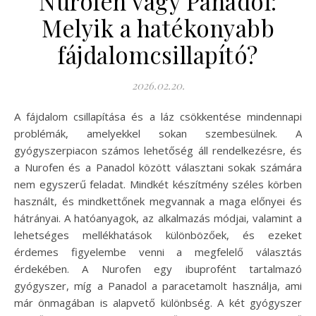
Nurofen vagy Panadol:
Melyik a hatékonyabb
fájdalomcsillapító?
2026.02.20.
A fájdalom csillapítása és a láz csökkentése mindennapi
problémák, amelyekkel sokan szembesülnek. A
gyógyszerpiacon számos lehetőség áll rendelkezésre, és
a Nurofen és a Panadol között választani sokak számára
nem egyszerű feladat. Mindkét készítmény széles körben
használt, és mindkettőnek megvannak a maga előnyei és
hátrányai. A hatóanyagok, az alkalmazás módjai, valamint a
lehetséges mellékhatások különbözőek, és ezeket
érdemes figyelembe venni a megfelelő választás
érdekében. A Nurofen egy ibuprofént tartalmazó
gyógyszer, míg a Panadol a paracetamolt használja, ami
már önmagában is alapvető különbség. A két gyógyszer