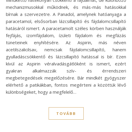
mechanizmusokkal működnek, és más-más hatásokkal
bírnak a szervezetre. A Panadol, amelynek hatóanyaga a
paracetamol, elsősorban lázcsillapító és fájdalomcsillapító
hatásáról ismert. A paracetamolt széles körben használják
fejfájás, izomfájdalom, ízületi fájdalom és megfázás
tüneteinek enyhítésére. Az Aspirin, más néven
acetilszalicilsav, nemcsak fájdalomcsillapító, hanem
gyulladáscsökkentő és lázcsillapító hatással is bír. Ezen
kívül az Aspirin véralvadásgátlóként is ismert, ezért
gyakran alkalmazzák szív- és érrendszeri
megbetegedések megelőzésére. Bár mindkét gyógyszer
elérhető a patikákban, fontos megérteni a közöttük lévő
különbségeket, hogy a megfelelő…
TOVÁBB