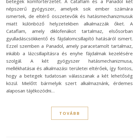
betegek komfortérzetét. A Cataflam és a Panadol két
népszerű gyógyszer, amelyek sok ember számára
ismertek, de eltérő összetevőik és hatásmechanizmusuk
miatt különböző helyzetekben alkalmazzák őket. A
Cataflam, amely diklofenákot tartalmaz, elsősorban
gyulladáscsökkentő és fájdalomcsillapító hatásáról ismert.
Ezzel szemben a Panadol, amely paracetamolt tartalmaz,
inkább a lázcsillapításra és enyhe fájdalmak kezelésére
szolgál. A két gyógyszer hatásmechanizmusa,
mellékhatásai és alkalmazási területei eltérőek, így fontos,
hogy a betegek tudatosan válasszanak a két lehetőség
közül. Mielőtt bármelyik szert alkalmaznánk, érdemes
alaposan tájékozódni…
TOVÁBB