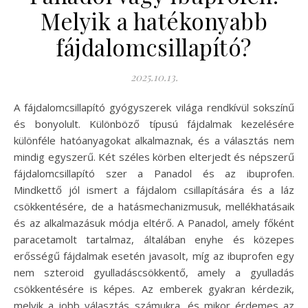
Melyik a hatékonyabb
fájdalomcsillapító?
2025.10.13.
A fájdalomcsillapító gyógyszerek világa rendkívül sokszínű
és bonyolult. Különböző típusú fájdalmak kezelésére
különféle hatóanyagokat alkalmaznak, és a választás nem
mindig egyszerű. Két széles körben elterjedt és népszerű
fájdalomcsillapító szer a Panadol és az ibuprofen.
Mindkettő jól ismert a fájdalom csillapítására és a láz
csökkentésére, de a hatásmechanizmusuk, mellékhatásaik
és az alkalmazásuk módja eltérő. A Panadol, amely főként
paracetamolt tartalmaz, általában enyhe és közepes
erősségű fájdalmak esetén javasolt, míg az ibuprofen egy
nem szteroid gyulladáscsökkentő, amely a gyulladás
csökkentésére is képes. Az emberek gyakran kérdezik,
melyik a jobb választás számukra, és mikor érdemes az