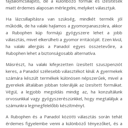
fájdalomcsillapító, de a különböző formák és ízesítések
miatt érdemes alaposan mérlegelni, melyiket választjuk.
Ha lázcsillapításra van szükség, mindkét termék jól
működik, de ha valaki hajlamos a gyomorpanaszokra, akkor
a Rubophen kúp formájú gyógyszere lehet a jobb
választás, mivel elkerülheti a gyomor irritációját. Ezen kívül,
ha valaki allergiás a Panadol egyes összetevőire, a
Rubophen lehet a biztonságosabb alternatíva.
Másrészt, ha valaki kifejezetten ízesített szuszpenziót
keres, a Panadol szélesebb választékot kínál. A gyermekek
számára készült termékek különösen népszerűek, mivel a
gyerekek általában jobban tolerálják az ízesített formákat.
Végül, a legjobb megoldás mindig az, ha konzultálunk
orvosunkkal vagy gyógyszerészünkkel, hogy megtaláljuk a
számunkra legmegfelelőbb készítményt.
A Rubophen és a Panadol közötti választás során tehát
érdemes figyelembe venni a különböző tényezőket, és a