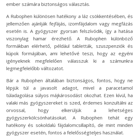
ember számára biztonságos választás.
A Rubophen különösen hatékony a láz csökkentésében, és
jellemzően ajánlják fejfájás, izomfájdalom vagy megfázás
esetén is. A gyógyszer gyorsan felszívódik, így a hatása
viszonylag hamar érezhető. A Rubophen különböző
formákban elérhető, például tabletták, szuszpenziók és
kúpok formájában, ami lehetővé teszi, hogy az egyéni
igényeknek megfelelően válasszuk ki a számunkra
legmegfelelőbb változatot.
Bár a Rubophen általában biztonságos, fontos, hogy ne
lépjük túl a javasolt adagot, mivel a paracetamol
túladagolása súlyos májkárosodást okozhat. Ezen kívül, ha
valaki más gyógyszereket is szed, érdemes konzultálni az
orvossal, hogy elkerüljük a lehetséges
gyógyszerkölcsönhatásokat. A Rubophen tehát egy
hatékony és sokoldalú fájdalomcsillapító, de mint minden
gyógyszer esetén, fontos a felelősségteljes használat.