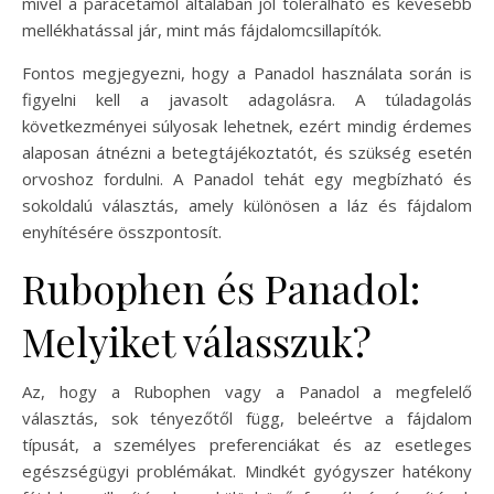
mivel a paracetamol általában jól tolerálható és kevesebb
mellékhatással jár, mint más fájdalomcsillapítók.
Fontos megjegyezni, hogy a Panadol használata során is
figyelni kell a javasolt adagolásra. A túladagolás
következményei súlyosak lehetnek, ezért mindig érdemes
alaposan átnézni a betegtájékoztatót, és szükség esetén
orvoshoz fordulni. A Panadol tehát egy megbízható és
sokoldalú választás, amely különösen a láz és fájdalom
enyhítésére összpontosít.
Rubophen és Panadol:
Melyiket válasszuk?
Az, hogy a Rubophen vagy a Panadol a megfelelő
választás, sok tényezőtől függ, beleértve a fájdalom
típusát, a személyes preferenciákat és az esetleges
egészségügyi problémákat. Mindkét gyógyszer hatékony