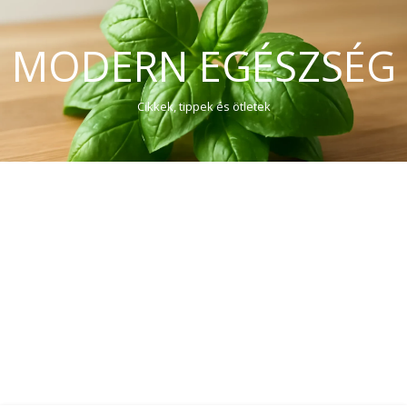
MODERN EGÉSZSÉG
Cikkek, tippek és ötletek