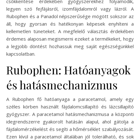
csökkentése érdekében gyógyszerekhez folyamodik,
legyen szó fejfájásról, izomfájdalomról vagy lázról. A
Rubophen és a Panadol népszerűsége mögött sokszor az
áll, hogy gyorsan és hatékonyan képesek enyhíteni a
kellemetlen tüneteket. A megfelelő választás érdekében
érdemes alaposan megismerni ezeket a termékeket, hogy
a legjobb döntést hozhassuk meg saját egészségünkkel
kapcsolatban.
Rubophen: Hatóanyagok
és hatásmechanizmus
A Rubophen fő hatóanyaga a paracetamol, amely egy
széles körben használt fájdalomcsillapító és lázcsillapító
gyógyszer. A paracetamol hatásmechanizmusa a központi
idegrendszerre gyakorolt hatásán alapul, ahol gátolja a
fájdalomérzékelést és segíti a hőmérséklet szabályozását.
Ezen kívül a paracetamol általában jól tolerálható, és sok