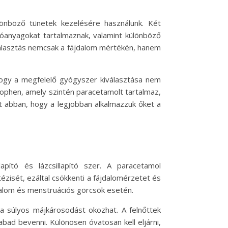
ülönböző tünetek kezelésére használunk. Két
óanyagokat tartalmaznak, valamint különböző
választás nemcsak a fájdalom mértékén, hanem
 hogy a megfelelő gyógyszer kiválasztása nem
ubophen, amely szintén paracetamolt tartalmaz,
 abban, hogy a legjobban alkalmazzuk őket a
pító és lázcsillapító szer. A paracetamol
ézisét, ezáltal csökkenti a fájdalomérzetet és
jdalom és menstruációs görcsök esetén.
a súlyos májkárosodást okozhat. A felnőttek
ad bevenni. Különösen óvatosan kell eljárni,