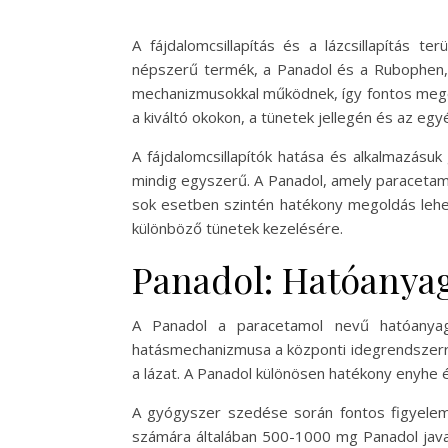
A fájdalomcsillapítás és a lázcsillapítás 
népszerű termék, a Panadol és a Rubophen, 
mechanizmusokkal működnek, így fontos megér
a kiváltó okokon, a tünetek jellegén és az egyé
A fájdalomcsillapítók hatása és alkalmazásu
mindig egyszerű. A Panadol, amely paracetamol
sok esetben szintén hatékony megoldás lehe
különböző tünetek kezelésére.
Panadol: Hatóanyag
A Panadol a paracetamol nevű hatóanyagot
hatásmechanizmusa a központi idegrendszerre g
a lázat. A Panadol különösen hatékony enyhe é
A gyógyszer szedése során fontos figyelemb
számára általában 500-1000 mg Panadol javas