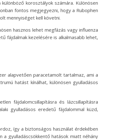
a különböző korosztályok számára. Különösen
Azonban fontos megjegyezni, hogy a Rubophen
olt mennyiséget kell követni.
önösen hasznos lehet megfázás vagy influenza
ű fájdalmak kezelésére is alkalmasabb lehet,
zer alapvetően paracetamolt tartalmaz, ami a
trumú hatást kínálhat, különösen gyulladásos
n fájdalomcsillapításra és lázcsillapításra
laki gyulladásos eredetű fájdalommal küzd,
rdoz, így a biztonságos használat érdekében
ben a gyulladáscsökkentő hatások miatt néhány