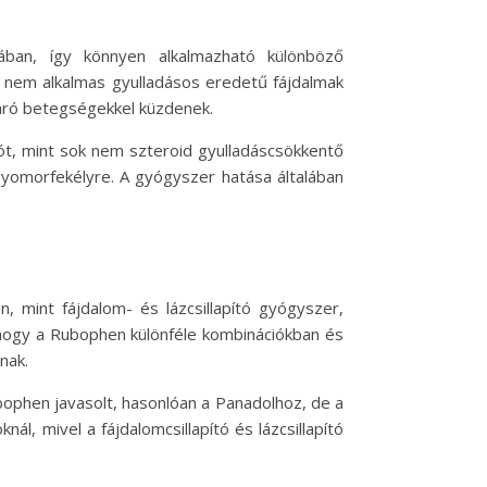
ában, így könnyen alkalmazható különböző
 nem alkalmas gyulladásos eredetű fájdalmak
 járó betegségekkel küzdenek.
iót, mint sok nem szteroid gyulladáscsökkentő
yomorfekélyre. A gyógyszer hatása általában
 mint fájdalom- és lázcsillapító gyógyszer,
 hogy a Rubophen különféle kombinációkban és
nak.
ophen javasolt, hasonlóan a Panadolhoz, de a
ál, mivel a fájdalomcsillapító és lázcsillapító