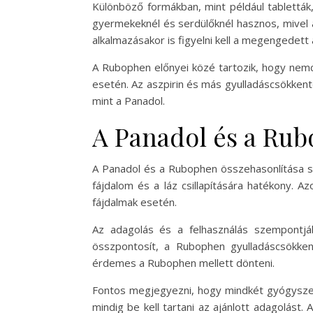
Különböző formákban, mint például tablettá
gyermekeknél és serdülőknél hasznos, mivel
alkalmazásakor is figyelni kell a megengedett
A Rubophen előnyei közé tartozik, hogy nemc
esetén. Az aszpirin és más gyulladáscsökken
mint a Panadol.
A Panadol és a Rub
A Panadol és a Rubophen összehasonlítása so
fájdalom és a láz csillapítására hatékony. 
fájdalmak esetén.
Az adagolás és a felhasználás szempontjábó
összpontosít, a Rubophen gyulladáscsökken
érdemes a Rubophen mellett dönteni.
Fontos megjegyezni, hogy mindkét gyógyszer
mindig be kell tartani az ajánlott adagolást