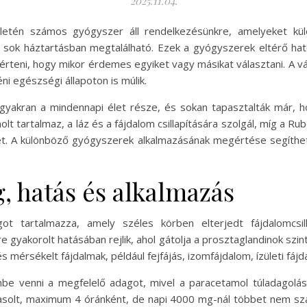
2025.11.04.
területén számos gyógyszer áll rendelkezésünkre, amelyeket k
sok háztartásban megtalálható. Ezek a gyógyszerek eltérő hat
teni, hogy mikor érdemes egyiket vagy másikat választani. A 
ni egészségi állapoton is múlik.
k gyakran a mindennapi élet része, és sokan tapasztalták már,
t tartalmaz, a láz és a fájdalom csillapítására szolgál, míg a R
t. A különböző gyógyszerek alkalmazásának megértése segíthet
, hatás és alkalmazás
 tartalmazza, amely széles körben elterjedt fájdalomcsilla
yakorolt hatásában rejlik, ahol gátolja a prosztaglandinok szint
s mérsékelt fájdalmak, például fejfájás, izomfájdalom, ízületi fá
e venni a megfelelő adagot, mivel a paracetamol túladagolás
olt, maximum 4 óránként, de napi 4000 mg-nál többet nem szab