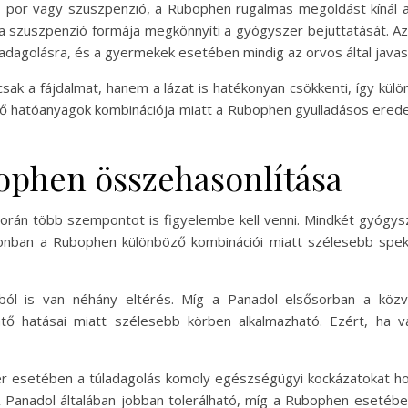
k, por vagy szuszpenzió, a Rubophen rugalmas megoldást kínál 
 a szuszpenzió formája megkönnyíti a gyógyszer bejuttatását. 
 adagolásra, és a gyermekek esetében mindig az orvos által javas
sak a fájdalmat, hanem a lázat is hatékonyan csökkenti, így kül
tő hatóanyagok kombinációja miatt a Rubophen gyulladásos eredet
ophen összehasonlítása
rán több szempontot is figyelembe kell venni. Mindkét gyógys
Azonban a Rubophen különböző kombinációi miatt szélesebb spek
l is van néhány eltérés. Míg a Panadol elsősorban a közvetle
tő hatásai miatt szélesebb körben alkalmazható. Ezért, ha va
 esetében a túladagolás komoly egészségügyi kockázatokat ho
. A Panadol általában jobban tolerálható, míg a Rubophen eseté