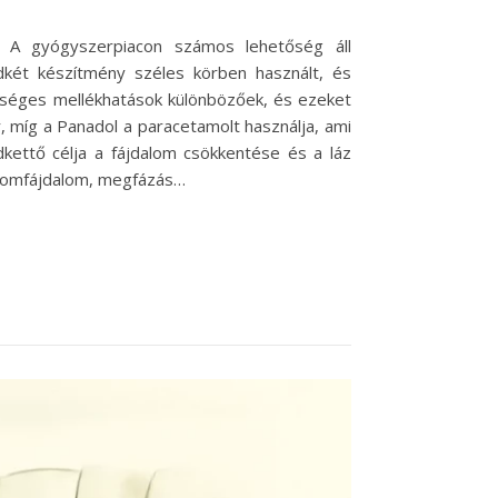
. A gyógyszerpiacon számos lehetőség áll
két készítmény széles körben használt, és
etséges mellékhatások különbözőek, és ezeket
 míg a Panadol a paracetamolt használja, ami
ettő célja a fájdalom csökkentése és a láz
izomfájdalom, megfázás…