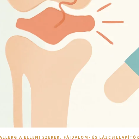
,
ALLERGIA ELLENI SZEREK
FÁJDALOM- ÉS LÁZCSILLAPÍTÓ