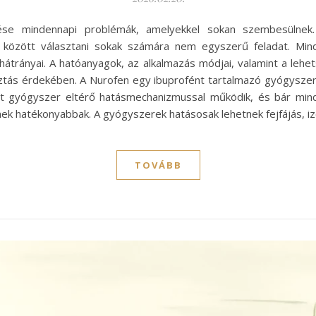
ntése mindennapi problémák, amelyekkel sokan szembesülnek
 között választani sokak számára nem egyszerű feladat. Mind
trányai. A hatóanyagok, az alkalmazás módjai, valamint a leh
tás érdekében. A Nurofen egy ibuprofént tartalmazó gyógyszer,
t gyógyszer eltérő hatásmechanizmussal működik, és bár mindk
nek hatékonyabbak. A gyógyszerek hatásosak lehetnek fejfájás, 
TOVÁBB