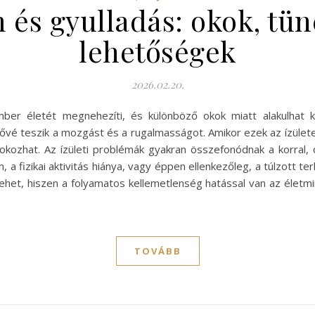
m és gyulladás: okok, tün
lehetőségek
2026.02.20.
mber életét megnehezíti, és különböző okok miatt alakulhat k
vé teszik a mozgást és a rugalmasságot. Amikor ezek az ízülete
okozhat. Az ízületi problémák gyakran összefonódnak a korral
m, a fizikai aktivitás hiánya, vagy éppen ellenkezőleg, a túlzott te
het, hiszen a folyamatos kellemetlenség hatással van az életm
TOVÁBB