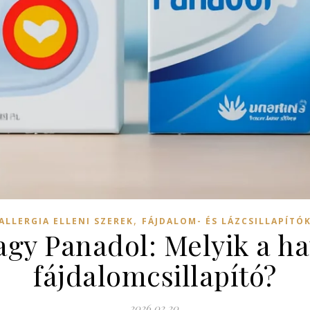
,
ALLERGIA ELLENI SZEREK
FÁJDALOM- ÉS LÁZCSILLAPÍTÓ
agy Panadol: Melyik a h
fájdalomcsillapító?
2026.02.20.