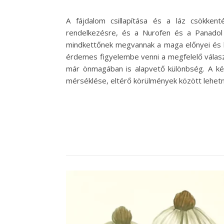
A fájdalom csillapítása és a láz csökke
rendelkezésre, és a Nurofen és a Panadol
mindkettőnek megvannak a maga előnyei és há
érdemes figyelembe venni a megfelelő válasz
már önmagában is alapvető különbség. A ké
mérséklése, eltérő körülmények között lehet