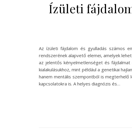
Ízületi fájdalo
Az ízületi fájdalom és gyulladás számos e
rendszerének alapvető elemei, amelyek lehető
az jelentős kényelmetlenséget és fájdalmat 
kialakulásukhoz, mint például a genetikai hajla
hanem mentális szempontból is megterhelő le
kapcsolatokra is. A helyes diagnózis és…