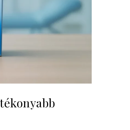
K
atékonyabb