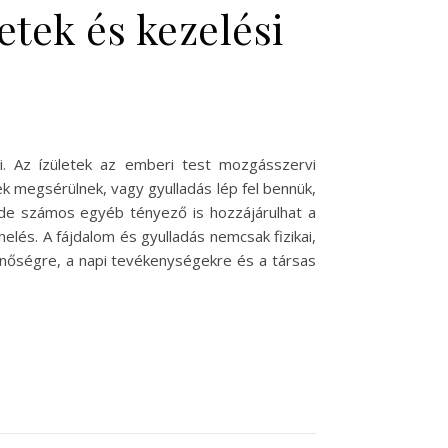
etek és kezelési
i. Az ízületek az emberi test mozgásszervi
k megsérülnek, vagy gyulladás lép fel bennük,
, de számos egyéb tényező is hozzájárulhat a
rhelés. A fájdalom és gyulladás nemcsak fizikai,
inőségre, a napi tevékenységekre és a társas