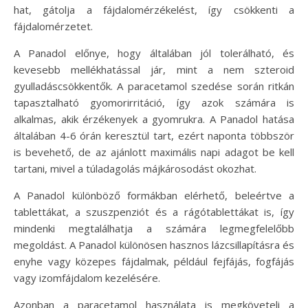
hat, gátolja a fájdalomérzékelést, így csökkenti a
fájdalomérzetet.
A Panadol előnye, hogy általában jól tolerálható, és
kevesebb mellékhatással jár, mint a nem szteroid
gyulladáscsökkentők. A paracetamol szedése során ritkán
tapasztalható gyomorirritáció, így azok számára is
alkalmas, akik érzékenyek a gyomrukra. A Panadol hatása
általában 4-6 órán keresztül tart, ezért naponta többször
is bevehető, de az ajánlott maximális napi adagot be kell
tartani, mivel a túladagolás májkárosodást okozhat.
A Panadol különböző formákban elérhető, beleértve a
tablettákat, a szuszpenziót és a rágótablettákat is, így
mindenki megtalálhatja a számára legmegfelelőbb
megoldást. A Panadol különösen hasznos lázcsillapításra és
enyhe vagy közepes fájdalmak, például fejfájás, fogfájás
vagy izomfájdalom kezelésére.
Azonban a paracetamol használata is megköveteli a