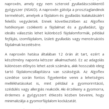
naproxén, amely egy nem szteroid gyulladáscsökkentő
gyógyszer (NSAID). A naproxén gátolja a prosztaglandinok
termelését, amelyek a fájdalom és gyulladás kialakulásáért
felelős vegyületek. Ennek következtében az Algoflex
hatékonyan csökkenti a fájdalmat és a gyulladást, így
ideális választás lehet különböző fájdalomformák, például
fejfájás, izomfájdalom, ízületi gyulladás vagy menstruációs
fájdalmak kezelésére.
A naproxén hatása általában 12 órán át tart, ezért a
készítmény naponta kétszer alkalmazható. Ez az adagolás
különösen előnyös lehet azok számára, akik hosszabb ideig
tartó fájdalomcsillapításra van szükségük. Az Algoflex
szedése során fontos figyelembe venni a lehetséges
mellékhatásokat is, mint például a gyomorirritáció,
szédülés vagy allergiás reakciók. Aki érzékeny a gyomorra,
érdemes a gyógyszert étkezés közben bevenni, hogy
minimalizálja a gyomorfájdalom kockázatát.