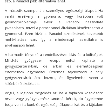
szó, a Panadol jobb alternatíva lehet.
A második szempont a személyes egészségi állapot. Ha
valaki érzékeny a gyomorra, vagy korábban volt
gyomorproblémája, akkor a Panadol használata
javasolható, mivel a paracetamol általában kíméletesebb a
gyomorral. Ezen kívül a Panadol szedésének kevesebb
mellékhatása van, így a mindennapi használatra is
alkalmasabb lehet.
A harmadik tényező a rendelkezésre állás és a költségek.
Mindkét gyógyszer recept nélkül kapható a
gyógyszertárakban, de árban és elérhetőségben
eltérhetnek egymástól. Érdemes tájékozódni a helyi
gyógyszertárak árai között, és figyelembe venni a
különböző akciókat is.
Végül, a legjobb megoldás az, ha a fájdalom kezelésére
orvos vagy gyógyszerész tanácsát kérjük, aki figyelembe
tudja venni a konkrét egészségi állapotunkat és a fájdalom