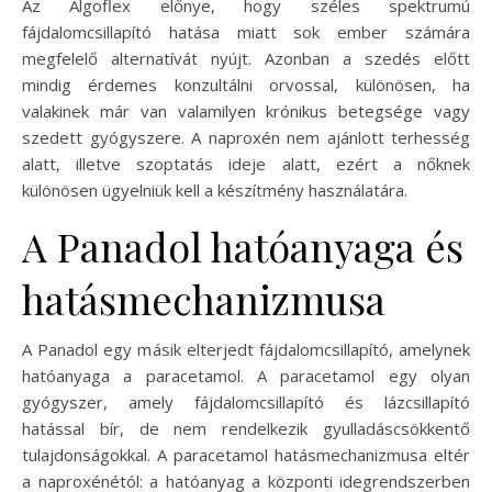
Az Algoflex előnye, hogy széles spektrumú
fájdalomcsillapító hatása miatt sok ember számára
megfelelő alternatívát nyújt. Azonban a szedés előtt
mindig érdemes konzultálni orvossal, különösen, ha
valakinek már van valamilyen krónikus betegsége vagy
szedett gyógyszere. A naproxén nem ajánlott terhesség
alatt, illetve szoptatás ideje alatt, ezért a nőknek
különösen ügyelniük kell a készítmény használatára.
A Panadol hatóanyaga és
hatásmechanizmusa
A Panadol egy másik elterjedt fájdalomcsillapító, amelynek
hatóanyaga a paracetamol. A paracetamol egy olyan
gyógyszer, amely fájdalomcsillapító és lázcsillapító
hatással bír, de nem rendelkezik gyulladáscsökkentő
tulajdonságokkal. A paracetamol hatásmechanizmusa eltér
a naproxénétól: a hatóanyag a központi idegrendszerben