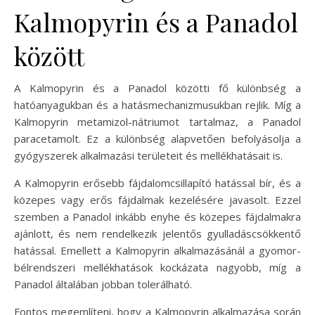
Kalmopyrin és a Panadol
között
A Kalmopyrin és a Panadol közötti fő különbség a
hatóanyagukban és a hatásmechanizmusukban rejlik. Míg a
Kalmopyrin metamizol-nátriumot tartalmaz, a Panadol
paracetamolt. Ez a különbség alapvetően befolyásolja a
gyógyszerek alkalmazási területeit és mellékhatásait is.
A Kalmopyrin erősebb fájdalomcsillapító hatással bír, és a
közepes vagy erős fájdalmak kezelésére javasolt. Ezzel
szemben a Panadol inkább enyhe és közepes fájdalmakra
ajánlott, és nem rendelkezik jelentős gyulladáscsökkentő
hatással. Emellett a Kalmopyrin alkalmazásánál a gyomor-
bélrendszeri mellékhatások kockázata nagyobb, míg a
Panadol általában jobban tolerálható.
Fontos megemlíteni, hogy a Kalmopyrin alkalmazása során