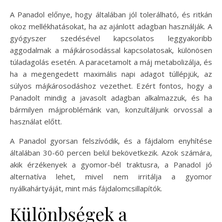
A Panadol előnye, hogy általában jól tolerálható, és ritkán
okoz mellékhatásokat, ha az ajánlott adagban használják. A
gyógyszer szedésével kapcsolatos leggyakoribb
aggodalmak a májkárosodással kapcsolatosak, különösen
túladagolás esetén. A paracetamolt a máj metabolizálja, és
ha a megengedett maximális napi adagot túllépjük, az
súlyos májkárosodáshoz vezethet. Ezért fontos, hogy a
Panadolt mindig a javasolt adagban alkalmazzuk, és ha
bármilyen májproblémánk van, konzultáljunk orvossal a
használat előtt.
A Panadol gyorsan felszívódik, és a fájdalom enyhítése
általában 30-60 percen belül bekövetkezik. Azok számára,
akik érzékenyek a gyomor-bél traktusra, a Panadol jó
alternatíva lehet, mivel nem irritálja a gyomor
nyálkahártyáját, mint más fájdalomcsillapítók.
Különbségek a