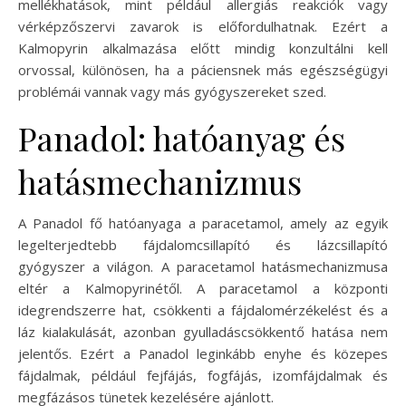
mellékhatások, mint például allergiás reakciók vagy
vérképzőszervi zavarok is előfordulhatnak. Ezért a
Kalmopyrin alkalmazása előtt mindig konzultálni kell
orvossal, különösen, ha a páciensnek más egészségügyi
problémái vannak vagy más gyógyszereket szed.
Panadol: hatóanyag és
hatásmechanizmus
A Panadol fő hatóanyaga a paracetamol, amely az egyik
legelterjedtebb fájdalomcsillapító és lázcsillapító
gyógyszer a világon. A paracetamol hatásmechanizmusa
eltér a Kalmopyrinétől. A paracetamol a központi
idegrendszerre hat, csökkenti a fájdalomérzékelést és a
láz kialakulását, azonban gyulladáscsökkentő hatása nem
jelentős. Ezért a Panadol leginkább enyhe és közepes
fájdalmak, például fejfájás, fogfájás, izomfájdalmak és
megfázásos tünetek kezelésére ajánlott.