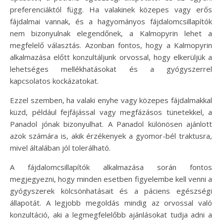
preferenciáktól függ. Ha valakinek közepes vagy erős
fájdalmai vannak, és a hagyományos fájdalomcsillapítók
nem bizonyulnak elegendőnek, a Kalmopyrin lehet a
megfelelő választás. Azonban fontos, hogy a Kalmopyrin
alkalmazása előtt konzultáljunk orvossal, hogy elkerüljük a
lehetséges mellékhatásokat és a gyógyszerrel
kapcsolatos kockázatokat.
Ezzel szemben, ha valaki enyhe vagy közepes fájdalmakkal
küzd, például fejfájással vagy megfázásos tünetekkel, a
Panadol jónak bizonyulhat. A Panadol különösen ajánlott
azok számára is, akik érzékenyek a gyomor-bél traktusra,
mivel általában jól tolerálható.
A fájdalomcsillapítók alkalmazása során fontos
megjegyezni, hogy minden esetben figyelembe kell venni a
gyógyszerek kölcsönhatásait és a páciens egészségi
állapotát. A legjobb megoldás mindig az orvossal való
konzultáció, aki a legmegfelelőbb ajánlásokat tudja adni a