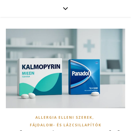
,
ALLERGIA ELLENI SZEREK
FÁJDALOM- ÉS LÁZCSILLAPÍTÓK