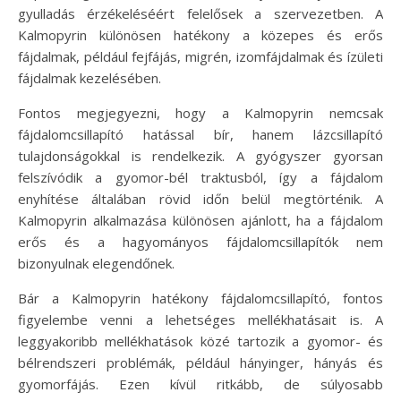
gyulladás érzékeléséért felelősek a szervezetben. A
Kalmopyrin különösen hatékony a közepes és erős
fájdalmak, például fejfájás, migrén, izomfájdalmak és ízületi
fájdalmak kezelésében.
Fontos megjegyezni, hogy a Kalmopyrin nemcsak
fájdalomcsillapító hatással bír, hanem lázcsillapító
tulajdonságokkal is rendelkezik. A gyógyszer gyorsan
felszívódik a gyomor-bél traktusból, így a fájdalom
enyhítése általában rövid időn belül megtörténik. A
Kalmopyrin alkalmazása különösen ajánlott, ha a fájdalom
erős és a hagyományos fájdalomcsillapítók nem
bizonyulnak elegendőnek.
Bár a Kalmopyrin hatékony fájdalomcsillapító, fontos
figyelembe venni a lehetséges mellékhatásait is. A
leggyakoribb mellékhatások közé tartozik a gyomor- és
bélrendszeri problémák, például hányinger, hányás és
gyomorfájás. Ezen kívül ritkább, de súlyosabb