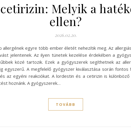
cetirizin: Melyik a haté
ellen?
2026.02.20.
 allergének egyre több ember életét nehezítik meg. Az allergiás 
vást jelentenek. Az ilyen tünetek kezelése érdekében a gyógys
erűbbek közé tartozik. Ezek a gyógyszerek segíthetnek az alle
 egyszerű. A megfelelő gyógyszer kiválasztása során fontos f
s az egyéni reakciókat. A lordestin és a cetirizin is különböz
ntést hoznánk. A gyógyszerek…
TOVÁBB