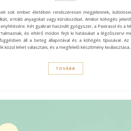
ek sok ember életében rendszeresen megjelennek, különösen
yálkát, irritáló anyagokat vagy kórokozókat. Amikor köhögés jelen
enyhítésére. Két gyakran használt gyógyszer, a Paxirasol és a M
rtalmaznak, és eltérő módon fejti ki hatásukat a légzőszervi
üggésben áll a beteg állapotával és a köhögés típusával. A
ék közül lehet választani, és a megfelelő készítmény kiválasztása
TOVÁBB