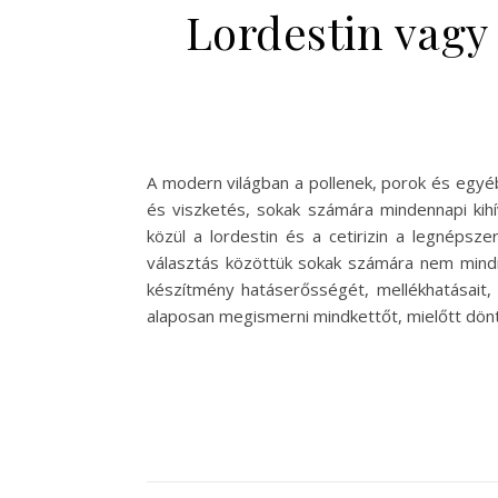
Lordestin vagy 
A modern világban a pollenek, porok és egyéb
és viszketés, sokak számára mindennapi kihí
közül a lordestin és a cetirizin a legnépsz
választás közöttük sokak számára nem mindig
készítmény hatáserősségét, mellékhatásait, é
alaposan megismerni mindkettőt, mielőtt dö