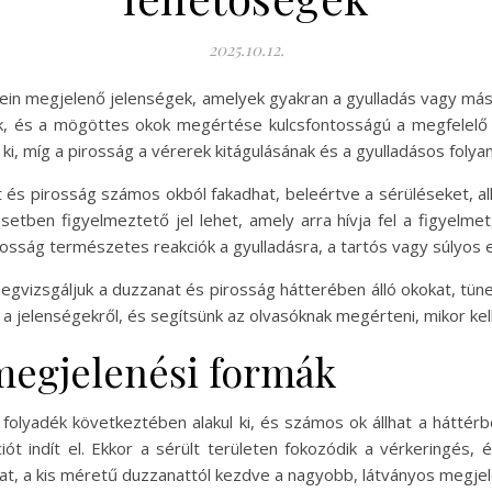
2025.10.12.
zein megjelenő jelenségek, amelyek gyakran a gyulladás vagy más
k, és a mögöttes okok megértése kulcsfontosságú a megfelelő 
i, míg a pirosság a vérerek kitágulásának és a gyulladásos folya
és pirosság számos okból fakadhat, beleértve a sérüléseket, all
tben figyelmeztető jel lehet, amely arra hívja fel a figyelme
osság természetes reakciók a gyulladásra, a tartós vagy súlyos 
vizsgáljuk a duzzanat és pirosság hátterében álló okokat, tün
 a jelenségekről, és segítsünk az olvasóknak megérteni, mikor kell
megjelenési formák
olyadék következtében alakul ki, és számos ok állhat a háttérb
t indít el. Ekkor a sérült területen fokozódik a vérkeringés, 
at, a kis méretű duzzanattól kezdve a nagyobb, látványos megje