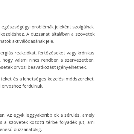
 egészségügyi problémák jeleként szolgálnak.
kezeléshez. A duzzanat általában a szövetek
matok aktiválódásának jele.
ergiás reakciókat, fertőzéseket vagy krónikus
t, hogy valami nincs rendben a szervezetben.
esetek orvosi beavatkozást igényelhetnek.
eteket és a lehetséges kezelési módszereket.
 orvoshoz fordulniuk.
en. Az egyik leggyakoribb ok a sérülés, amely
és a szövetek közötti térbe folyadék jut, ami
lenésű duzzanatokig.