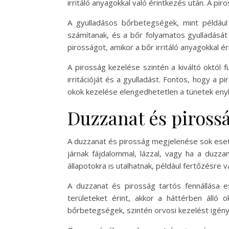
irritáló anyagokkal való érintkezés után. A pir
A gyulladásos bőrbetegségek, mint például
számítanak, és a bőr folyamatos gyulladását 
pirosságot, amikor a bőr irritáló anyagokkal ér
A pirosság kezelése szintén a kiváltó októl 
irritációját és a gyulladást. Fontos, hogy a 
okok kezelése elengedhetetlen a tünetek eny
Duzzanat és piross
A duzzanat és pirosság megjelenése sok eset
járnak fájdalommal, lázzal, vagy ha a duzzan
állapotokra is utalhatnak, például fertőzésre v
A duzzanat és pirosság tartós fennállása 
területeket érint, akkor a háttérben álló o
bőrbetegségek, szintén orvosi kezelést igény