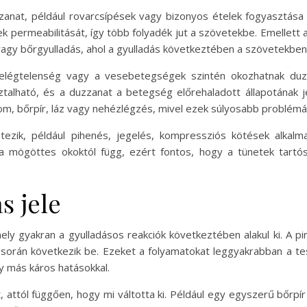
zanat, például rovarcsípések vagy bizonyos ételek fogyasztása 
k permeabilitását, így több folyadék jut a szövetekbe. Emellett 
ás vagy bőrgyulladás, ahol a gyulladás következtében a szövetekb
ívelégtelenség vagy a vesebetegségek szintén okozhatnak duz
ztalható, és a duzzanat a betegség előrehaladott állapotának 
alom, bőrpír, láz vagy nehézlégzés, mivel ezek súlyosabb problémák
ezik, például pihenés, jegelés, kompressziós kötések alkalm
mögöttes okoktól függ, ezért fontos, hogy a tünetek tartósa
s jele
ly gyakran a gyulladásos reakciók következtében alakul ki. A pir
orán következik be. Ezeket a folyamatokat leggyakrabban a tes
 más káros hatásokkal.
 attól függően, hogy mi váltotta ki. Például egy egyszerű bőrpír