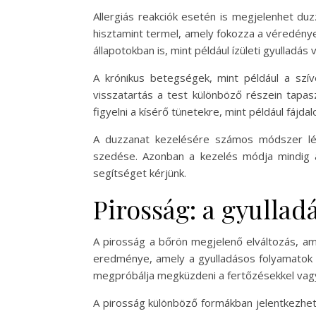
Allergiás reakciók esetén is megjelenhet duz
hisztamint termel, amely fokozza a véredénye
állapotokban is, mint például ízületi gyullad
A krónikus betegségek, mint például a sz
visszatartás a test különböző részein tapas
figyelni a kísérő tünetekre, mint például fájd
A duzzanat kezelésére számos módszer lét
szedése. Azonban a kezelés módja mindig a 
segítséget kérjünk.
Pirosság: a gyulladá
A pirosság a bőrön megjelenő elváltozás, ame
eredménye, amely a gyulladásos folyamatok s
megpróbálja megküzdeni a fertőzésekkel vagy
A pirosság különböző formákban jelentkezhet,