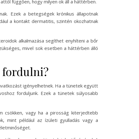
 attól függően, hogy milyen ok áll a háttérben.
nak. Ezek a betegségek krónikus állapotnak
dául a kontakt dermatitis, szintén okozhatnak
teroidok alkalmazása segíthet enyhíteni a bőr
 szükséges, mivel sok esetben a háttérben álló
 fordulni?
vatkozást igényelhetnek. Ha a tünetek együtt
orvoshoz forduljunk. Ezek a tünetek súlyosabb
m csökken, vagy ha a pirosság kiterjedtebb
ok, mint például az ízületi gyulladás vagy a
életminőséget.