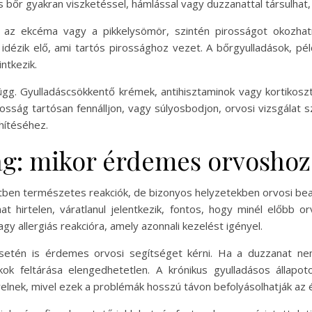
os bőr gyakran viszketéssel, hámlással vagy duzzanattal társulhat,
 az ekcéma vagy a pikkelysömör, szintén pirosságot okozhat
idézik elő, ami tartós pirossághoz vezet. A bőrgyulladások, pél
intkezik.
függ. Gyulladáscsökkentő krémek, antihisztaminok vagy kortikosz
pirosság tartósan fennálljon, vagy súlyosbodjon, orvosi vizsgálat
hítéséhez.
ág: mikor érdemes orvoshoz
ben természetes reakciók, de bizonyos helyzetekben orvosi bea
at hirtelen, váratlanul jelentkezik, fontos, hogy minél előbb 
agy allergiás reakcióra, amely azonnali kezelést igényel.
esetén is érdemes orvosi segítséget kérni. Ha a duzzanat ne
kok feltárása elengedhetetlen. A krónikus gyulladásos állapot
elnek, mivel ezek a problémák hosszú távon befolyásolhatják az 