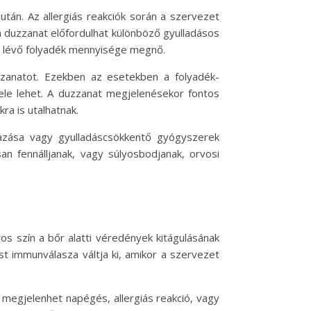
után. Az allergiás reakciók során a szervezet
a duzzanat előfordulhat különböző gyulladásos
en lévő folyadék mennyisége megnő.
zanatot. Ezekben az esetekben a folyadék-
jele lehet. A duzzanat megjelenésekor fontos
ra is utalhatnak.
azása vagy gyulladáscsökkentő gyógyszerek
n fennálljanak, vagy súlyosbodjanak, orvosi
os szín a bőr alatti véredények kitágulásának
t immunválasza váltja ki, amikor a szervezet
 megjelenhet napégés, allergiás reakció, vagy