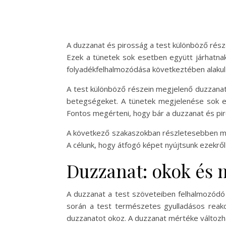
A duzzanat és pirosság a test különböző rés
Ezek a tünetek sok esetben együtt járhatna
folyadékfelhalmozódása következtében alakul k
A test különböző részein megjelenő duzzanat 
betegségeket. A tünetek megjelenése sok ese
Fontos megérteni, hogy bár a duzzanat és pir
A következő szakaszokban részletesebben meg
A célunk, hogy átfogó képet nyújtsunk ezekről
Duzzanat: okok és 
A duzzanat a test szöveteiben felhalmozódó f
során a test természetes gyulladásos reakció
duzzanatot okoz. A duzzanat mértéke változh