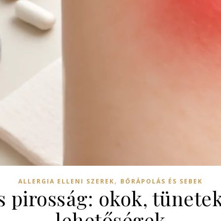
,
ALLERGIA ELLENI SZEREK
BŐRÁPOLÁS ÉS SEBEK
 pirosság: okok, tünetek
lehetőségek