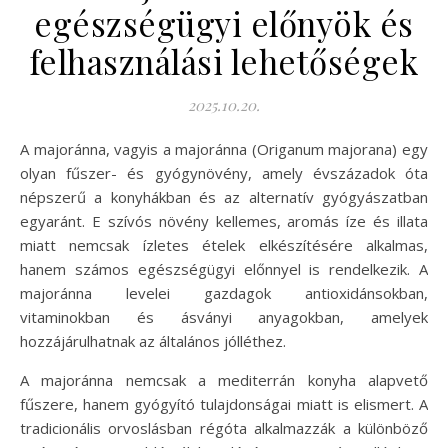
egészségügyi előnyök és
felhasználási lehetőségek
2025.10.20.
A majoránna, vagyis a majoránna (Origanum majorana) egy
olyan fűszer- és gyógynövény, amely évszázadok óta
népszerű a konyhákban és az alternatív gyógyászatban
egyaránt. E szívós növény kellemes, aromás íze és illata
miatt nemcsak ízletes ételek elkészítésére alkalmas,
hanem számos egészségügyi előnnyel is rendelkezik. A
majoránna levelei gazdagok antioxidánsokban,
vitaminokban és ásványi anyagokban, amelyek
hozzájárulhatnak az általános jólléthez.
A majoránna nemcsak a mediterrán konyha alapvető
fűszere, hanem gyógyító tulajdonságai miatt is elismert. A
tradicionális orvoslásban régóta alkalmazzák a különböző