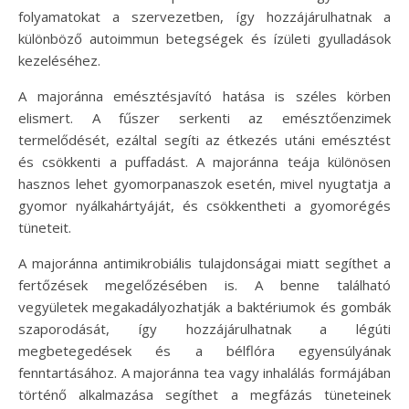
folyamatokat a szervezetben, így hozzájárulhatnak a
különböző autoimmun betegségek és ízületi gyulladások
kezeléséhez.
A majoránna emésztésjavító hatása is széles körben
elismert. A fűszer serkenti az emésztőenzimek
termelődését, ezáltal segíti az étkezés utáni emésztést
és csökkenti a puffadást. A majoránna teája különösen
hasznos lehet gyomorpanaszok esetén, mivel nyugtatja a
gyomor nyálkahártyáját, és csökkentheti a gyomorégés
tüneteit.
A majoránna antimikrobiális tulajdonságai miatt segíthet a
fertőzések megelőzésében is. A benne található
vegyületek megakadályozhatják a baktériumok és gombák
szaporodását, így hozzájárulhatnak a légúti
megbetegedések és a bélflóra egyensúlyának
fenntartásához. A majoránna tea vagy inhalálás formájában
történő alkalmazása segíthet a megfázás tüneteinek