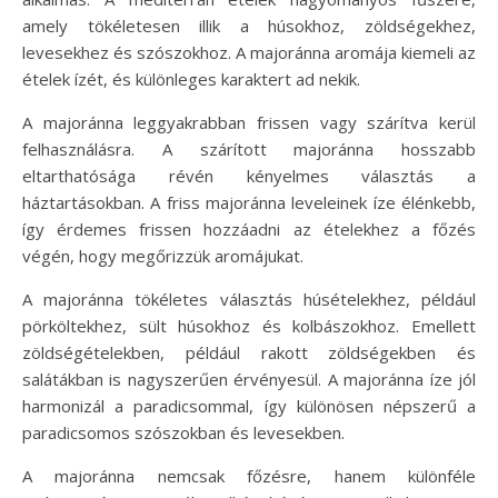
amely tökéletesen illik a húsokhoz, zöldségekhez,
levesekhez és szószokhoz. A majoránna aromája kiemeli az
ételek ízét, és különleges karaktert ad nekik.
A majoránna leggyakrabban frissen vagy szárítva kerül
felhasználásra. A szárított majoránna hosszabb
eltarthatósága révén kényelmes választás a
háztartásokban. A friss majoránna leveleinek íze élénkebb,
így érdemes frissen hozzáadni az ételekhez a főzés
végén, hogy megőrizzük aromájukat.
A majoránna tökéletes választás húsételekhez, például
pörköltekhez, sült húsokhoz és kolbászokhoz. Emellett
zöldségételekben, például rakott zöldségekben és
salátákban is nagyszerűen érvényesül. A majoránna íze jól
harmonizál a paradicsommal, így különösen népszerű a
paradicsomos szószokban és levesekben.
A majoránna nemcsak főzésre, hanem különféle