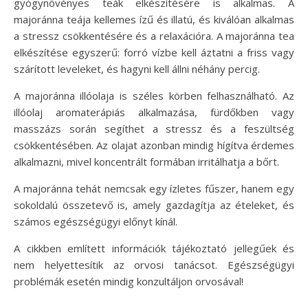
gyógynövényes teák elkészítésére is alkalmas. A
majoránna teája kellemes ízű és illatú, és kiválóan alkalmas
a stressz csökkentésére és a relaxációra. A majoránna tea
elkészítése egyszerű: forró vízbe kell áztatni a friss vagy
szárított leveleket, és hagyni kell állni néhány percig.
A majoránna illóolaja is széles körben felhasználható. Az
illóolaj aromaterápiás alkalmazása, fürdőkben vagy
masszázs során segíthet a stressz és a feszültség
csökkentésében. Az olajat azonban mindig hígítva érdemes
alkalmazni, mivel koncentrált formában irritálhatja a bőrt.
A majoránna tehát nemcsak egy ízletes fűszer, hanem egy
sokoldalú összetevő is, amely gazdagítja az ételeket, és
számos egészségügyi előnyt kínál.
A cikkben említett információk tájékoztató jellegűek és
nem helyettesítik az orvosi tanácsot. Egészségügyi
problémák esetén mindig konzultáljon orvosával!