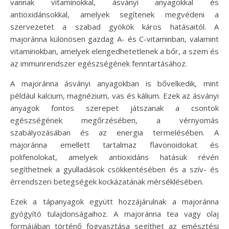
vannak vitaminokkal, ásványi anyagokkal és
antioxidánsokkal, amelyek segítenek megvédeni a
szervezetet a szabad gyökök káros hatásaitól. A
majoránna különösen gazdag A- és C-vitaminban, valamint
vitaminokban, amelyek elengedhetetlenek a bőr, a szem és
az immunrendszer egészségének fenntartásához.
A majoránna ásványi anyagokban is bővelkedik, mint
például kalcium, magnézium, vas és kálium. Ezek az ásványi
anyagok fontos szerepet játszanak a csontok
egészségének megőrzésében, a vérnyomás
szabályozásában és az energia termelésében. A
majoránna emellett tartalmaz flavonoidokat és
polifenolokat, amelyek antioxidáns hatásuk révén
segíthetnek a gyulladások csökkentésében és a szív- és
érrendszeri betegségek kockázatának mérséklésében.
Ezek a tápanyagok együtt hozzájárulnak a majoránna
gyógyító tulajdonságaihoz. A majoránna tea vagy olaj
formájában történő fogyasztása segíthet az emésztési