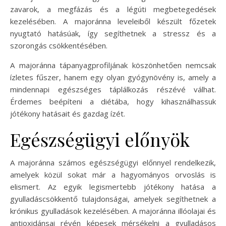
zavarok, a megfázás és a légúti megbetegedések
kezelésében. A majoránna leveleiből készült főzetek
nyugtató hatásúak, így segíthetnek a stressz és a
szorongás csökkentésében.
A majoránna tápanyagprofiljának köszönhetően nemcsak
ízletes fűszer, hanem egy olyan gyógynövény is, amely a
mindennapi egészséges táplálkozás részévé válhat.
Érdemes beépíteni a diétába, hogy kihasználhassuk
jótékony hatásait és gazdag ízét.
Egészségügyi előnyök
A majoránna számos egészségügyi előnnyel rendelkezik,
amelyek közül sokat már a hagyományos orvoslás is
elismert. Az egyik legismertebb jótékony hatása a
gyulladáscsökkentő tulajdonságai, amelyek segíthetnek a
krónikus gyulladások kezelésében. A majoránna illóolajai és
antioxidánsai révén képesek mérsékelni a gyulladásos