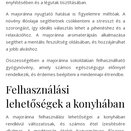
enyhítésében és a légutak tisztításában.
A majoránna nyugtató hatásai is figyelemre méltóak. A
növény illóolajai segíthetnek csökkenteni a stresszt és a
szorongást, így ideális választás lehet a pihenéshez és a
relaxációhoz. A majoránna aromaterápiás alkalmazása
segíthet a mentális feszültség oldásában, és hozzájárulhat
a jobb alváshoz.
Összességében a majoránna sokoldalúan felhasználható
gyógynövény, amely számos egészségügyi előnnyel
rendelkezik, és érdemes beépíteni a mindennapi étrendbe.
Felhasználási
lehetőségek a konyhában
A majoránna felhasználási lehetőségei a konyhában
rendkívül változatosak, és számos étel ízesítésére
alkalmas. A mediterrán ételek hagyományos fűszere,