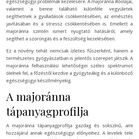
egészségügyi problémák kezelésére. A majoránna illóolajai,
valamint a benne található különféle vegyületek
segíthetnek a gyulladások csökkentésében, az emésztés
javításában és a stressz csökkentésében is. Emellett a
majoránna szintén ismert nyugtató hatásáról, amely
segíthet a szorongás és a feszültség kezelésében.
Ez a növény tehát nemcsak ízletes fűszerként, hanem a
természetes gyógyászatban is jelentős szerepet játszik. A
majoránna felhasználási lehetőségei széles spektrumot
ölelnek fel, a főzéstől kezdve a gyógyteákig és a különböző
egészségügyi készítményekig.
A majoránna
tápanyagprofilja
A majoránna tápanyagprofilja gazdag és sokszínű, ami
hozzájárul annak egészségügyi előnyeihez. A levelek tele