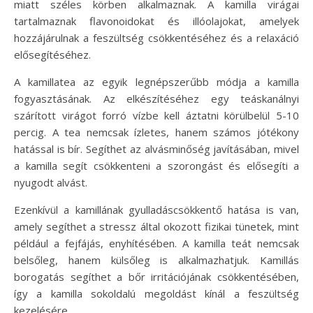
miatt széles körben alkalmaznak. A kamilla virágai
tartalmaznak flavonoidokat és illóolajokat, amelyek
hozzájárulnak a feszültség csökkentéséhez és a relaxáció
elősegítéséhez.
A kamillatea az egyik legnépszerűbb módja a kamilla
fogyasztásának. Az elkészítéséhez egy teáskanálnyi
szárított virágot forró vízbe kell áztatni körülbelül 5-10
percig. A tea nemcsak ízletes, hanem számos jótékony
hatással is bír. Segíthet az alvásminőség javításában, mivel
a kamilla segít csökkenteni a szorongást és elősegíti a
nyugodt alvást.
Ezenkívül a kamillának gyulladáscsökkentő hatása is van,
amely segíthet a stressz által okozott fizikai tünetek, mint
például a fejfájás, enyhítésében. A kamilla teát nemcsak
belsőleg, hanem külsőleg is alkalmazhatjuk. Kamillás
borogatás segíthet a bőr irritációjának csökkentésében,
így a kamilla sokoldalú megoldást kínál a feszültség
kezelésére.