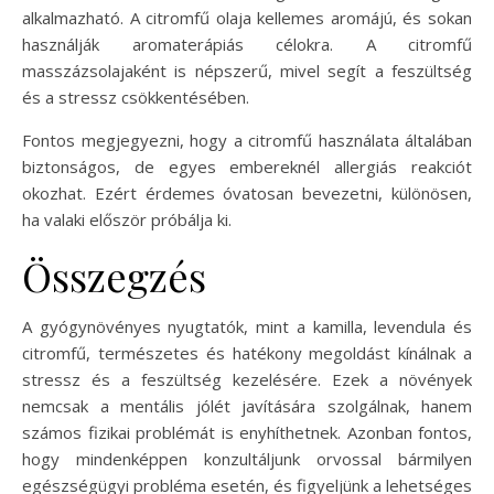
alkalmazható. A citromfű olaja kellemes aromájú, és sokan
használják aromaterápiás célokra. A citromfű
masszázsolajaként is népszerű, mivel segít a feszültség
és a stressz csökkentésében.
Fontos megjegyezni, hogy a citromfű használata általában
biztonságos, de egyes embereknél allergiás reakciót
okozhat. Ezért érdemes óvatosan bevezetni, különösen,
ha valaki először próbálja ki.
Összegzés
A gyógynövényes nyugtatók, mint a kamilla, levendula és
citromfű, természetes és hatékony megoldást kínálnak a
stressz és a feszültség kezelésére. Ezek a növények
nemcsak a mentális jólét javítására szolgálnak, hanem
számos fizikai problémát is enyhíthetnek. Azonban fontos,
hogy mindenképpen konzultáljunk orvossal bármilyen
egészségügyi probléma esetén, és figyeljünk a lehetséges