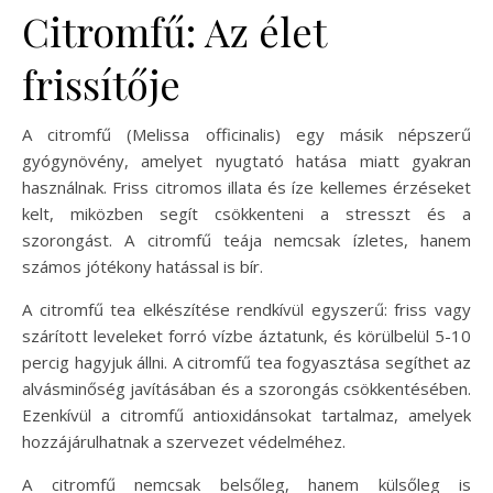
Citromfű: Az élet
frissítője
A citromfű (Melissa officinalis) egy másik népszerű
gyógynövény, amelyet nyugtató hatása miatt gyakran
használnak. Friss citromos illata és íze kellemes érzéseket
kelt, miközben segít csökkenteni a stresszt és a
szorongást. A citromfű teája nemcsak ízletes, hanem
számos jótékony hatással is bír.
A citromfű tea elkészítése rendkívül egyszerű: friss vagy
szárított leveleket forró vízbe áztatunk, és körülbelül 5-10
percig hagyjuk állni. A citromfű tea fogyasztása segíthet az
alvásminőség javításában és a szorongás csökkentésében.
Ezenkívül a citromfű antioxidánsokat tartalmaz, amelyek
hozzájárulhatnak a szervezet védelméhez.
A citromfű nemcsak belsőleg, hanem külsőleg is