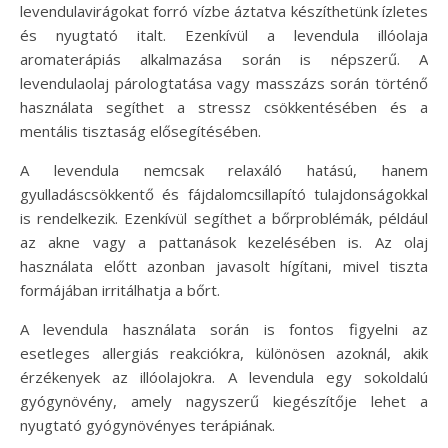
levendulavirágokat forró vízbe áztatva készíthetünk ízletes
és nyugtató italt. Ezenkívül a levendula illóolaja
aromaterápiás alkalmazása során is népszerű. A
levendulaolaj párologtatása vagy masszázs során történő
használata segíthet a stressz csökkentésében és a
mentális tisztaság elősegítésében.
A levendula nemcsak relaxáló hatású, hanem
gyulladáscsökkentő és fájdalomcsillapító tulajdonságokkal
is rendelkezik. Ezenkívül segíthet a bőrproblémák, például
az akne vagy a pattanások kezelésében is. Az olaj
használata előtt azonban javasolt hígítani, mivel tiszta
formájában irritálhatja a bőrt.
A levendula használata során is fontos figyelni az
esetleges allergiás reakciókra, különösen azoknál, akik
érzékenyek az illóolajokra. A levendula egy sokoldalú
gyógynövény, amely nagyszerű kiegészítője lehet a
nyugtató gyógynövényes terápiának.