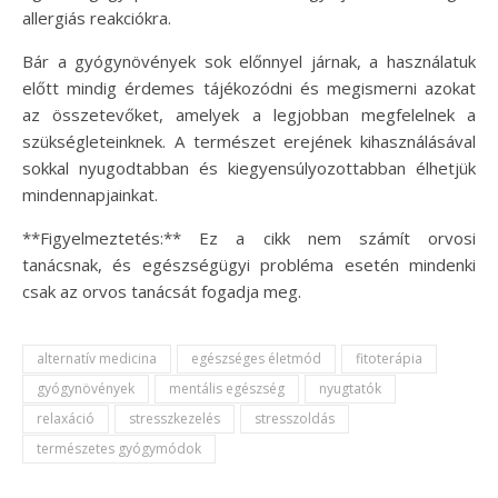
allergiás reakciókra.
Bár a gyógynövények sok előnnyel járnak, a használatuk
előtt mindig érdemes tájékozódni és megismerni azokat
az összetevőket, amelyek a legjobban megfelelnek a
szükségleteinknek. A természet erejének kihasználásával
sokkal nyugodtabban és kiegyensúlyozottabban élhetjük
mindennapjainkat.
**Figyelmeztetés:** Ez a cikk nem számít orvosi
tanácsnak, és egészségügyi probléma esetén mindenki
csak az orvos tanácsát fogadja meg.
alternatív medicina
egészséges életmód
fitoterápia
gyógynövények
mentális egészség
nyugtatók
relaxáció
stresszkezelés
stresszoldás
természetes gyógymódok