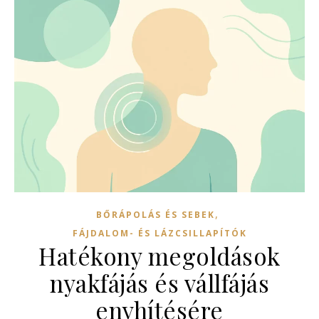
,
BŐRÁPOLÁS ÉS SEBEK
FÁJDALOM- ÉS LÁZCSILLAPÍTÓK
Hatékony megoldások
nyakfájás és vállfájás
enyhítésére