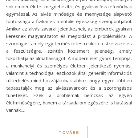
sok ember életét megnehezítik, és gyakran összefonódnak
egymással. Az alvás minősége és mennyisége alapvető
fontosságú a fizikai és mentális egészség szempontjából.
Amikor az alvás zavarai jelentkeznek, az emberek gyakran
keresnek magyarázatot és megoldást a problémáikra. A
szorongás, amely egy természetes reakció a stresszre és
a feszültségre, szintén közismert jelenség, amely
fokozhatja az álmatlanságot. A modern élet gyors tempója,
a munkahelyi és személyes életben jelentkező nyomás,
valamint a technológiai eszközök által generált információs
túlterhelés mind hozzájárulnak ahhoz, hogy egyre többen
tapasztalják meg az alvászavarokat és a szorongásos
tüneteket. Ezek a problémák nemcsak az egyén
életminőségére, hanem a társadalom egészére is hatással
vannak,…
TOVÁBB