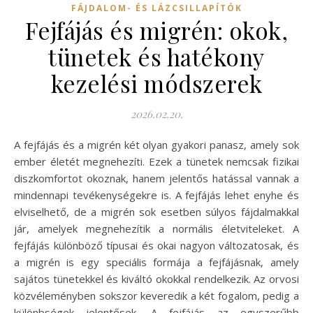
FÁJDALOM- ÉS LÁZCSILLAPÍTÓK
Fejfájás és migrén: okok,
tünetek és hatékony
kezelési módszerek
2026.02.20.
A fejfájás és a migrén két olyan gyakori panasz, amely sok
ember életét megnehezíti. Ezek a tünetek nemcsak fizikai
diszkomfortot okoznak, hanem jelentős hatással vannak a
mindennapi tevékenységekre is. A fejfájás lehet enyhe és
elviselhető, de a migrén sok esetben súlyos fájdalmakkal
jár, amelyek megnehezítik a normális életviteleket. A
fejfájás különböző típusai és okai nagyon változatosak, és
a migrén is egy speciális formája a fejfájásnak, amely
sajátos tünetekkel és kiváltó okokkal rendelkezik. Az orvosi
közvéleményben sokszor keveredik a két fogalom, pedig a
különbségek jelentősek. A fejfájás az egyszerűbb