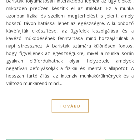
baristák folyamatosan interakcióba lépnek az ügyfelekkel,
miközben precízen készítik el az italokat. Ez a munka
azonban fizikai és szellemi megterhelést is jelent, amely
hosszú távon hatással lehet az egészségre. A különböző
kávéfajták elkészítése, az ügyfelek kiszolgálása és a
kávézó működésének fenntartása mind hozzájárulnak a
napi stresszhez. A baristák számára különösen fontos,
hogy figyeljenek az egészségükre, mivel a munka során
gyakran előfordulhatnak olyan helyzetek, amelyek
negatívan befolyásolják a fizikai és mentális állapotot. A
hosszan tartó állás, az intenzív munkakörülmények és a
változó munkarend mind…
TOVÁBB