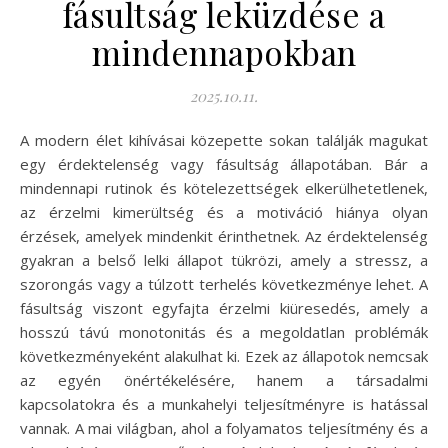
fásultság leküzdése a
mindennapokban
2025.10.11.
A modern élet kihívásai közepette sokan találják magukat
egy érdektelenség vagy fásultság állapotában. Bár a
mindennapi rutinok és kötelezettségek elkerülhetetlenek,
az érzelmi kimerültség és a motiváció hiánya olyan
érzések, amelyek mindenkit érinthetnek. Az érdektelenség
gyakran a belső lelki állapot tükrözi, amely a stressz, a
szorongás vagy a túlzott terhelés következménye lehet. A
fásultság viszont egyfajta érzelmi kiüresedés, amely a
hosszú távú monotonitás és a megoldatlan problémák
következményeként alakulhat ki. Ezek az állapotok nemcsak
az egyén önértékelésére, hanem a társadalmi
kapcsolatokra és a munkahelyi teljesítményre is hatással
vannak. A mai világban, ahol a folyamatos teljesítmény és a