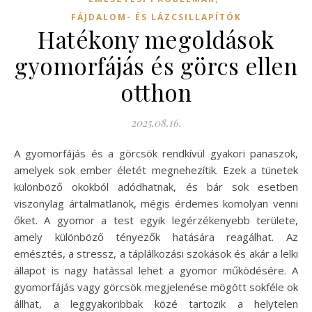
FÁJDALOM- ÉS LÁZCSILLAPÍTÓK
Hatékony megoldások
gyomorfájás és görcs ellen
otthon
2025.08.16.
A gyomorfájás és a görcsök rendkívül gyakori panaszok,
amelyek sok ember életét megnehezítik. Ezek a tünetek
különböző okokból adódhatnak, és bár sok esetben
viszonylag ártalmatlanok, mégis érdemes komolyan venni
őket. A gyomor a test egyik legérzékenyebb területe,
amely különböző tényezők hatására reagálhat. Az
emésztés, a stressz, a táplálkozási szokások és akár a lelki
állapot is nagy hatással lehet a gyomor működésére. A
gyomorfájás vagy görcsök megjelenése mögött sokféle ok
állhat, a leggyakoribbak közé tartozik a helytelen