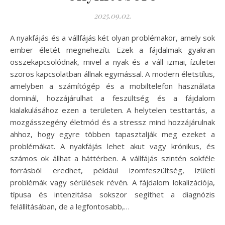
2025.09.02.
A nyakfájás és a vállfájás két olyan problémakör, amely sok
ember életét megnehezíti. Ezek a fájdalmak gyakran
összekapcsolódnak, mivel a nyak és a váll izmai, ízületei
szoros kapcsolatban állnak egymással. A modern életstílus,
amelyben a számítógép és a mobiltelefon használata
dominál, hozzájárulhat a feszültség és a fájdalom
kialakulásához ezen a területen. A helytelen testtartás, a
mozgásszegény életmód és a stressz mind hozzájárulnak
ahhoz, hogy egyre többen tapasztalják meg ezeket a
problémákat. A nyakfájás lehet akut vagy krónikus, és
számos ok állhat a háttérben. A vállfájás szintén sokféle
forrásból eredhet, például izomfeszültség, ízületi
problémák vagy sérülések révén. A fájdalom lokalizációja,
típusa és intenzitása sokszor segíthet a diagnózis
felállításában, de a legfontosabb,…