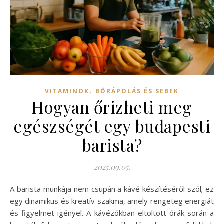
,
VITAMINOK
BŐRÁPOLÁS ÉS SEBEK
Hogyan őrizheti meg
egészségét egy budapesti
barista?
2025.09.05.
A barista munkája nem csupán a kávé készítéséről szól; ez
egy dinamikus és kreatív szakma, amely rengeteg energiát
és figyelmet igényel. A kávézókban eltöltött órák során a