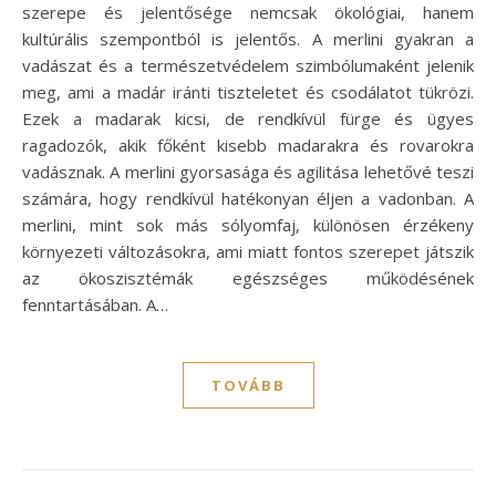
szerepe és jelentősége nemcsak ökológiai, hanem
kultúrális szempontból is jelentős. A merlini gyakran a
vadászat és a természetvédelem szimbólumaként jelenik
meg, ami a madár iránti tiszteletet és csodálatot tükrözi.
Ezek a madarak kicsi, de rendkívül fürge és ügyes
ragadozók, akik főként kisebb madarakra és rovarokra
vadásznak. A merlini gyorsasága és agilitása lehetővé teszi
számára, hogy rendkívül hatékonyan éljen a vadonban. A
merlini, mint sok más sólyomfaj, különösen érzékeny
környezeti változásokra, ami miatt fontos szerepet játszik
az ökoszisztémák egészséges működésének
fenntartásában. A…
TOVÁBB