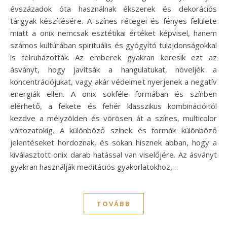
évszázadok óta használnak ékszerek és dekorációs
tárgyak készítésére. A színes rétegei és fényes felülete
miatt a onix nemcsak esztétikai értéket képvisel, hanem
számos kultúrában spirituális és gyógyító tulajdonságokkal
is felruházották. Az emberek gyakran keresik ezt az
ásványt, hogy javítsák a hangulatukat, növeljék a
koncentrációjukat, vagy akár védelmet nyerjenek a negatív
energiák ellen. A onix sokféle formában és színben
elérhető, a fekete és fehér klasszikus kombinációitól
kezdve a mélyzölden és vörösen át a színes, multicolor
változatokig. A különböző színek és formák különböző
jelentéseket hordoznak, és sokan hisznek abban, hogy a
kiválasztott onix darab hatással van viselőjére. Az ásványt
gyakran használják meditációs gyakorlatokhoz,…
TOVÁBB