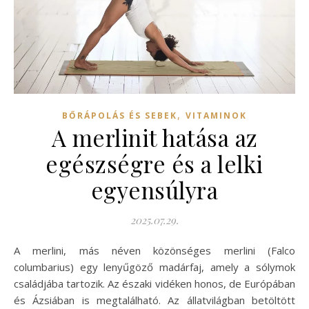
,
BŐRÁPOLÁS ÉS SEBEK
VITAMINOK
A merlinit hatása az
egészségre és a lelki
egyensúlyra
2025.07.29.
A merlini, más néven közönséges merlini (Falco
columbarius) egy lenyűgöző madárfaj, amely a sólymok
családjába tartozik. Az északi vidéken honos, de Európában
és Ázsiában is megtalálható. Az állatvilágban betöltött