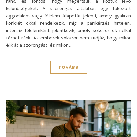
ránk, és fontos, hogy megértsük a köztük lévő
különbségeket. A szorongás általában egy fokozott
aggodalom vagy félelem állapotát jelenti, amely gyakran
konkrét okkal rendelkezik, míg a pánikérzés hirtelen,
intenzív félelemként jelentkezik, amely sokszor ok nélkül
törhet ránk. Az emberek sokszor nem tudják, hogy mikor
élik át a szorongást, és mikor…
TOVÁBB