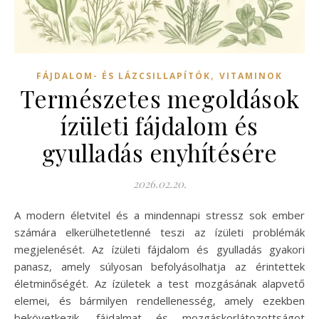
,
FÁJDALOM- ÉS LÁZCSILLAPÍTÓK
VITAMINOK
Természetes megoldások
ízületi fájdalom és
gyulladás enyhítésére
2026.02.20.
A modern életvitel és a mindennapi stressz sok ember
számára elkerülhetetlenné teszi az ízületi problémák
megjelenését. Az ízületi fájdalom és gyulladás gyakori
panasz, amely súlyosan befolyásolhatja az érintettek
életminőségét. Az ízületek a test mozgásának alapvető
elemei, és bármilyen rendellenesség, amely ezekben
bekövetkezik, fájdalmat és mozgáskorlátozottságot