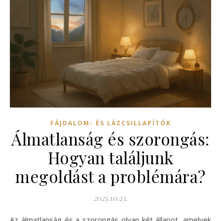
FÁJDALOM- ÉS LÁZCSILLAPÍTÓK
Álmatlanság és szorongás:
Hogyan találjunk
megoldást a problémára?
2025.10.23.
Az álmatlanság és a szorongás olyan két állapot, amelyek