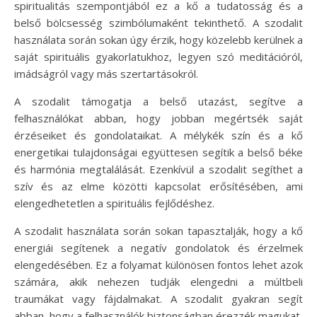
spiritualitás szempontjából ez a kő a tudatosság és a
belső bölcsesség szimbólumaként tekinthető. A szodalit
használata során sokan úgy érzik, hogy közelebb kerülnek a
saját spirituális gyakorlatukhoz, legyen szó meditációról,
imádságról vagy más szertartásokról.
A szodalit támogatja a belső utazást, segítve a
felhasználókat abban, hogy jobban megértsék saját
érzéseiket és gondolataikat. A mélykék szín és a kő
energetikai tulajdonságai együttesen segítik a belső béke
és harmónia megtalálását. Ezenkívül a szodalit segíthet a
szív és az elme közötti kapcsolat erősítésében, ami
elengedhetetlen a spirituális fejlődéshez.
A szodalit használata során sokan tapasztalják, hogy a kő
energiái segítenek a negatív gondolatok és érzelmek
elengedésében. Ez a folyamat különösen fontos lehet azok
számára, akik nehezen tudják elengedni a múltbeli
traumákat vagy fájdalmakat. A szodalit gyakran segít
abban, hogy a felhasználók biztonságban érezzék magukat,