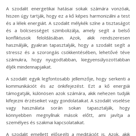
A szodalit energetikai hatásai sokak számára vonzóak,
hiszen úgy tartják, hogy ez a kő képes harmonizálni a test
és a lélek energiáit. A szodalit mélykék színe a tisztaságot
és a bölcsességet szimbolizálja, amely segít a belső
konfliktusok feloldásában. Azok, akik rendszeresen
használják, gyakran tapasztalják, hogy a szodalit segít a
stressz és a szorongás csökkentésében, lehetővé téve
számukra, hogy nyugodtabban, kiegyensúlyozottabban
éljék mindennapjaikat.
A szodalit egyik legfontosabb jellemzője, hogy serkenti a
kommunikációt és az önkifejezést. Ezt a kő energiái
támogatják, különösen azok számára, akik nehezen tudják
kifejezni érzéseiket vagy gondolataikat. A szodalit viselése
vagy használata során sokan tapasztalják, hogy
könnyebben megnyílnak mások előtt, ami javítja a
személyes és szakmai kapcsolataikat.
A szodalit emellett elősegíti a meditációt is. Azok, akik