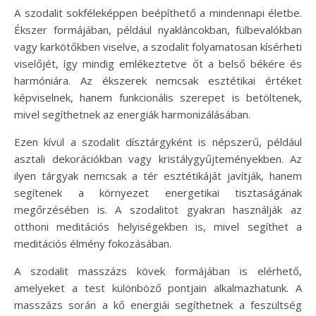
A szodalit sokféleképpen beépíthető a mindennapi életbe.
Ékszer formájában, például nyakláncokban, fülbevalókban
vagy karkötőkben viselve, a szodalit folyamatosan kísérheti
viselőjét, így mindig emlékeztetve őt a belső békére és
harmóniára. Az ékszerek nemcsak esztétikai értéket
képviselnek, hanem funkcionális szerepet is betöltenek,
mivel segíthetnek az energiák harmonizálásában.
Ezen kívül a szodalit dísztárgyként is népszerű, például
asztali dekorációkban vagy kristálygyűjteményekben. Az
ilyen tárgyak nemcsak a tér esztétikáját javítják, hanem
segítenek a környezet energetikai tisztaságának
megőrzésében is. A szodalitot gyakran használják az
otthoni meditációs helyiségekben is, mivel segíthet a
meditációs élmény fokozásában.
A szodalit masszázs kövek formájában is elérhető,
amelyeket a test különböző pontjain alkalmazhatunk. A
masszázs során a kő energiái segíthetnek a feszültség