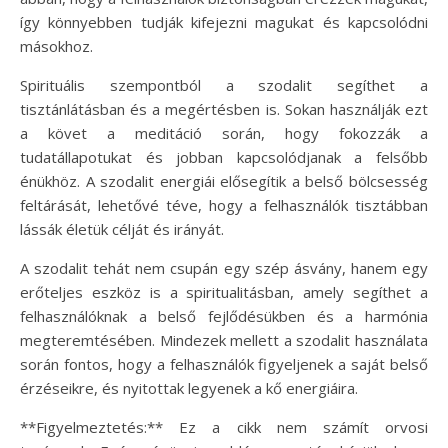
így könnyebben tudják kifejezni magukat és kapcsolódni
másokhoz.
Spirituális szempontból a szodalit segíthet a
tisztánlátásban és a megértésben is. Sokan használják ezt
a követ a meditáció során, hogy fokozzák a
tudatállapotukat és jobban kapcsolódjanak a felsőbb
énükhöz. A szodalit energiái elősegítik a belső bölcsesség
feltárását, lehetővé téve, hogy a felhasználók tisztábban
lássák életük célját és irányát.
A szodalit tehát nem csupán egy szép ásvány, hanem egy
erőteljes eszköz is a spiritualitásban, amely segíthet a
felhasználóknak a belső fejlődésükben és a harmónia
megteremtésében. Mindezek mellett a szodalit használata
során fontos, hogy a felhasználók figyeljenek a saját belső
érzéseikre, és nyitottak legyenek a kő energiáira.
**Figyelmeztetés:** Ez a cikk nem számít orvosi