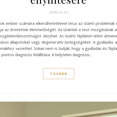
2026.02.20.
ok ember számára elkerülhetetlenné teszi az ízületi problémák m
ja az érintettek életminőségét. Az ízületek a test mozgásának 
zgáskorlátozottságot okozhat. Az ízületi fájdalom lehet átmen
dásos állapotokat vagy degeneratív betegségeket. A gyulladás
blémákhoz vezethet. Sokan nem is tudják, hogy a gyulladás és fáj
pontos diagnózis felállítása. A helytelen diagnózis…
TOVÁBB