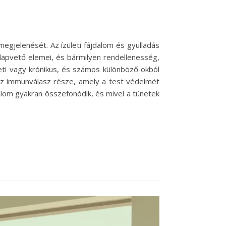
egjelenését. Az ízületi fájdalom és gyulladás
alapvető elemei, és bármilyen rendellenesség,
eti vagy krónikus, és számos különböző okból
 az immunválasz része, amely a test védelmét
dalom gyakran összefonódik, és mivel a tünetek