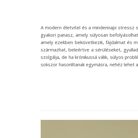
A modern életvitel és a mindennapi stressz s
gyakori panasz, amely súlyosan befolyásolhat
amely ezekben bekövetkezik, fájdalmat és mo
származhat, beleértve a sérüléseket, gyulla
szolgálja, de ha krónikussá válik, súlyos pro
sokszor hasonlítanak egymásra, nehéz lehet a 