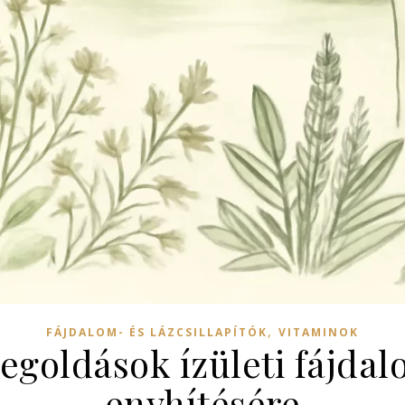
,
FÁJDALOM- ÉS LÁZCSILLAPÍTÓK
VITAMINOK
goldások ízületi fájdal
enyhítésére