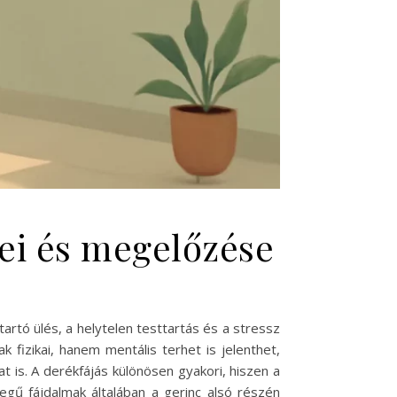
gei és megelőzése
artó ülés, a helytelen testtartás és a stressz
fizikai, hanem mentális terhet is jelenthet,
is. A derékfájás különösen gyakori, hiszen a
legű fájdalmak általában a gerinc alsó részén