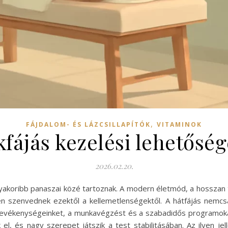
,
FÁJDALOM- ÉS LÁZCSILLAPÍTÓK
VITAMINOK
kfájás kezelési lehetősé
2026.02.20.
gyakoribb panaszai közé tartoznak. A modern életmód, a hosszan t
 szenvednek ezektől a kellemetlenségektől. A hátfájás nemcsak 
 tevékenységeinket, a munkavégzést és a szabadidős programokat 
l, és nagy szerepet játszik a test stabilitásában. Az ilyen jel