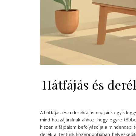
Hátfájás és deré
A hátfájás és a derékfájás napjaink egyik leg
mind hozzájárulnak ahhoz, hogy egyre többen
hiszen a fájdalom befolyásolja a mindennapi
derék a testünk középpontjában helyezkedik e