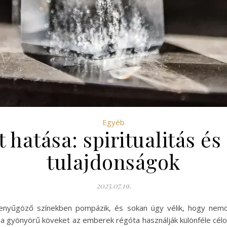
Egyéb
t hatása: spiritualitás és
tulajdonságok
2025.07.19.
 lenyűgöző színekben pompázik, és sokan úgy vélik, hogy nemc
Ezt a gyönyörű köveket az emberek régóta használják különféle cél