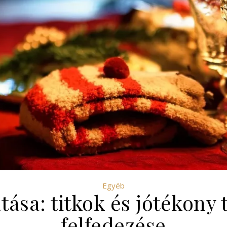
Egyéb
tása: titkok és jótékony
felfedezése