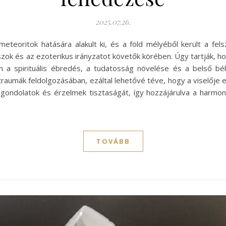
2025.07.26.
teoritok hatására alakult ki, és a föld mélyéből került a fels
és az ezoterikus irányzatot követők körében. Úgy tartják, hogy
kan a spirituális ébredés, a tudatosság növelése és a belső b
 traumák feldolgozásában, ezáltal lehetővé téve, hogy a viselője 
a gondolatok és érzelmek tisztaságát, így hozzájárulva a harmo
TOVÁBB