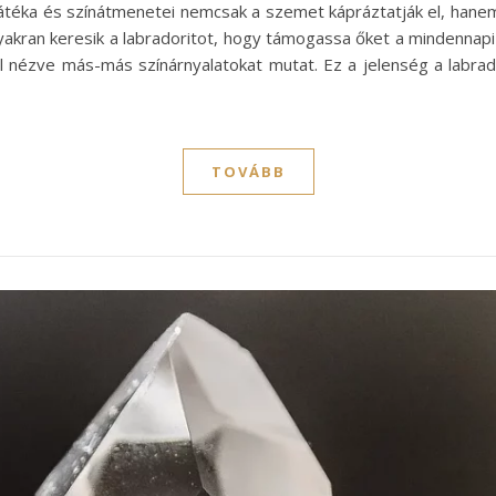
nyjátéka és színátmenetei nemcsak a szemet kápráztatják el, hanem 
akran keresik a labradoritot, hogy támogassa őket a mindennapi 
ől nézve más-más színárnyalatokat mutat. Ez a jelenség a labra
TOVÁBB