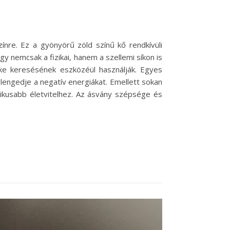
zínre. Ez a gyönyörű zöld színű kő rendkívüli
 nemcsak a fizikai, hanem a szellemi síkon is
éke keresésének eszközéül használják. Egyes
elengedje a negatív energiákat. Emellett sokan
nikusabb életvitelhez. Az ásvány szépsége és