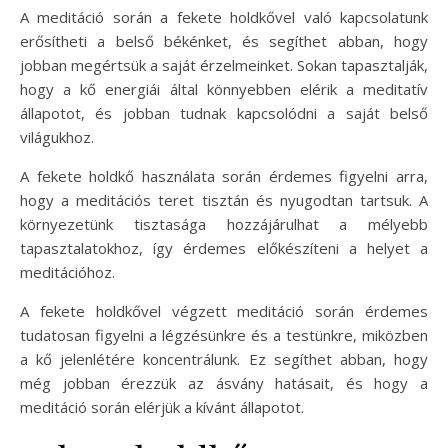
A meditáció során a fekete holdkővel való kapcsolatunk
erősítheti a belső békénket, és segíthet abban, hogy
jobban megértsük a saját érzelmeinket. Sokan tapasztalják,
hogy a kő energiái által könnyebben elérik a meditatív
állapotot, és jobban tudnak kapcsolódni a saját belső
világukhoz.
A fekete holdkő használata során érdemes figyelni arra,
hogy a meditációs teret tisztán és nyugodtan tartsuk. A
környezetünk tisztasága hozzájárulhat a mélyebb
tapasztalatokhoz, így érdemes előkészíteni a helyet a
meditációhoz.
A fekete holdkővel végzett meditáció során érdemes
tudatosan figyelni a légzésünkre és a testünkre, miközben
a kő jelenlétére koncentrálunk. Ez segíthet abban, hogy
még jobban érezzük az ásvány hatásait, és hogy a
meditáció során elérjük a kívánt állapotot.