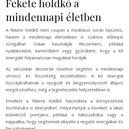
Fekete holdkő a
mindennapi életben
A fekete holdkő nem csupán a meditáció során hasznos,
hanem a mindennapi életünkben is számos előnnyel
szolgálhat. Sokan használják ékszerként, például
nyakláncként, karkötőként vagy gyűrűként, hogy a kő
energiáit folyamatosan magukkal hordják.
Az obszidián ékszerek viselése segíthet a mindennapi
stressz és feszültség kezelésében. A kő energiái
hozzájárulhatnak a nyugodt és kiegyensúlyozott állapot
megőrzéséhez, még a legnehezebb helyzetekben is.
Emellett a fekete holdkő használata a környezetünk
tisztítására is kiterjedhet. Helyezhetjük a köveket a lakás
különböző pontjaira, például a hálószobába vagy a
nappaliba, hogy segítsenek elnyelni a negatív energiákat és
feszültségeket.