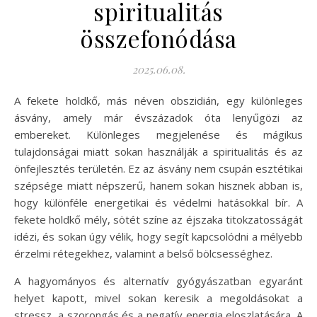
spiritualitás
összefonódása
2025.06.08.
A fekete holdkő, más néven obszidián, egy különleges
ásvány, amely már évszázadok óta lenyűgözi az
embereket. Különleges megjelenése és mágikus
tulajdonságai miatt sokan használják a spiritualitás és az
önfejlesztés területén. Ez az ásvány nem csupán esztétikai
szépsége miatt népszerű, hanem sokan hisznek abban is,
hogy különféle energetikai és védelmi hatásokkal bír. A
fekete holdkő mély, sötét színe az éjszaka titokzatosságát
idézi, és sokan úgy vélik, hogy segít kapcsolódni a mélyebb
érzelmi rétegekhez, valamint a belső bölcsességhez.
A hagyományos és alternatív gyógyászatban egyaránt
helyet kapott, mivel sokan keresik a megoldásokat a
stressz, a szorongás és a negatív energia eloszlatására. A