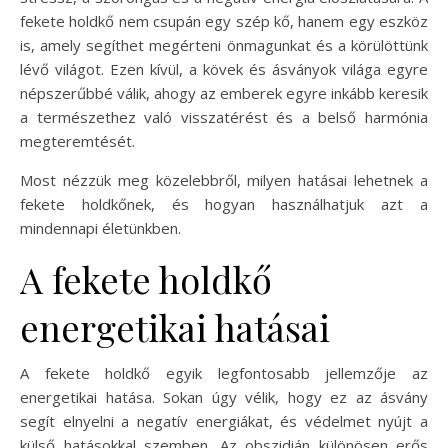
fekete holdkő nem csupán egy szép kő, hanem egy eszköz
is, amely segíthet megérteni önmagunkat és a körülöttünk
lévő világot. Ezen kívül, a kövek és ásványok világa egyre
népszerűbbé válik, ahogy az emberek egyre inkább keresik
a természethez való visszatérést és a belső harmónia
megteremtését.
Most nézzük meg közelebbről, milyen hatásai lehetnek a
fekete holdkőnek, és hogyan használhatjuk azt a
mindennapi életünkben.
A fekete holdkő
energetikai hatásai
A fekete holdkő egyik legfontosabb jellemzője az
energetikai hatása. Sokan úgy vélik, hogy ez az ásvány
segít elnyelni a negatív energiákat, és védelmet nyújt a
külső hatásokkal szemben. Az obszidián különösen erős