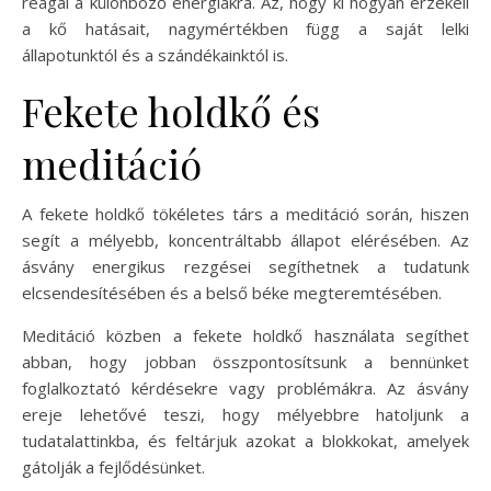
reagál a különböző energiákra. Az, hogy ki hogyan érzékeli
a kő hatásait, nagymértékben függ a saját lelki
állapotunktól és a szándékainktól is.
Fekete holdkő és
meditáció
A fekete holdkő tökéletes társ a meditáció során, hiszen
segít a mélyebb, koncentráltabb állapot elérésében. Az
ásvány energikus rezgései segíthetnek a tudatunk
elcsendesítésében és a belső béke megteremtésében.
Meditáció közben a fekete holdkő használata segíthet
abban, hogy jobban összpontosítsunk a bennünket
foglalkoztató kérdésekre vagy problémákra. Az ásvány
ereje lehetővé teszi, hogy mélyebbre hatoljunk a
tudatalattinkba, és feltárjuk azokat a blokkokat, amelyek
gátolják a fejlődésünket.