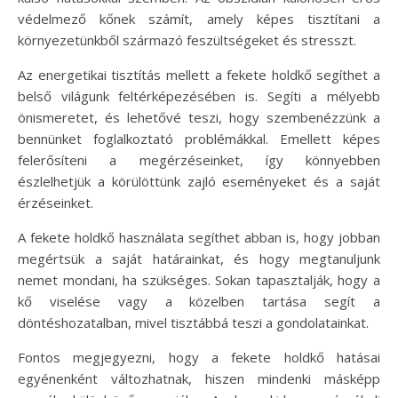
védelmező kőnek számít, amely képes tisztítani a
környezetünkből származó feszültségeket és stresszt.
Az energetikai tisztítás mellett a fekete holdkő segíthet a
belső világunk feltérképezésében is. Segíti a mélyebb
önismeretet, és lehetővé teszi, hogy szembenézzünk a
bennünket foglalkoztató problémákkal. Emellett képes
felerősíteni a megérzéseinket, így könnyebben
észlelhetjük a körülöttünk zajló eseményeket és a saját
érzéseinket.
A fekete holdkő használata segíthet abban is, hogy jobban
megértsük a saját határainkat, és hogy megtanuljunk
nemet mondani, ha szükséges. Sokan tapasztalják, hogy a
kő viselése vagy a közelben tartása segít a
döntéshozatalban, mivel tisztábbá teszi a gondolatainkat.
Fontos megjegyezni, hogy a fekete holdkő hatásai
egyénenként változhatnak, hiszen mindenki másképp