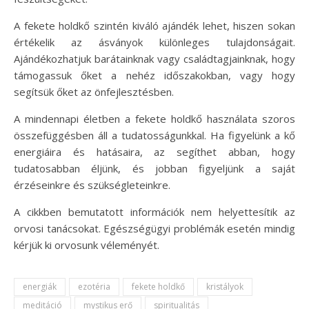
A fekete holdkő szintén kiváló ajándék lehet, hiszen sokan
értékelik az ásványok különleges tulajdonságait.
Ajándékozhatjuk barátainknak vagy családtagjainknak, hogy
támogassuk őket a nehéz időszakokban, vagy hogy
segítsük őket az önfejlesztésben.
A mindennapi életben a fekete holdkő használata szoros
összefüggésben áll a tudatosságunkkal. Ha figyelünk a kő
energiáira és hatásaira, az segíthet abban, hogy
tudatosabban éljünk, és jobban figyeljünk a saját
érzéseinkre és szükségleteinkre.
A cikkben bemutatott információk nem helyettesítik az
orvosi tanácsokat. Egészségügyi problémák esetén mindig
kérjük ki orvosunk véleményét.
energiák
ezotéria
fekete holdkő
kristályok
meditáció
mystikus erő
spiritualitás