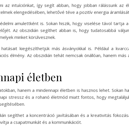
 az intuíciónkat, így segít abban, hogy jobban rálássunk az él
rzelmek elengedésében, lehetővé téve a pozitív energia áramlását
édelmi amulettként is. Sokan hiszik, hogy viselése távol tartja 
őjét. Az obszidián segíthet abban is, hogy tudatosabbá válj
melyek minket körülvesznek.
n hatásait kiegészíthetjük más ásványokkal is. Például a kvarcc
ciós élmény. Az obszidián tehát nemcsak önállóan, hanem más ásv
nnapi életben
latokban, hanem a mindennapi életben is hasznos lehet. Sokan h
pi stressz és a rohanó életmód miatt fontos, hogy megtalálju
ősegítésében.
án segíthet a koncentráció javításában és a kreativitás fokozás
 javítja a csapatmunkát és a kommunikációt.