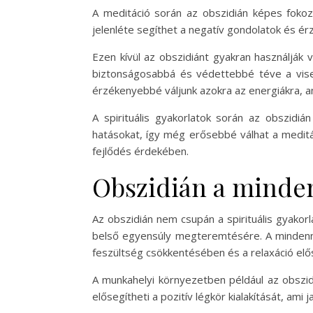
A meditáció során az obszidián képes fokozni
jelenléte segíthet a negatív gondolatok és é
Ezen kívül az obszidiánt gyakran használják v
biztonságosabbá és védettebbé téve a visel
érzékenyebbé váljunk azokra az energiákra, a
A spirituális gyakorlatok során az obszidiá
hatásokat, így még erősebbé válhat a meditá
fejlődés érdekében.
Obszidián a minde
Az obszidián nem csupán a spirituális gyakor
belső egyensúly megteremtésére. A mindenna
feszültség csökkentésében és a relaxáció el
A munkahelyi környezetben például az obszidi
elősegítheti a pozitív légkör kialakítását, ami