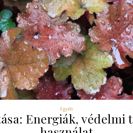
Egyéb
tása: Energiák, védelmi 
használat