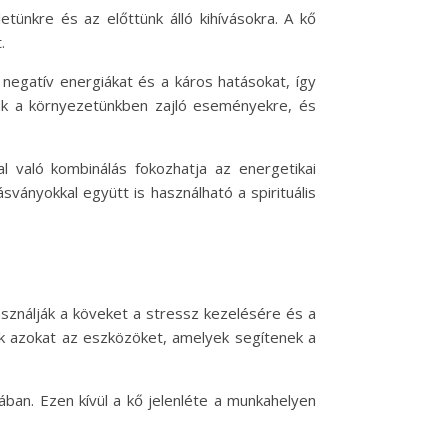
etünkre és az előttünk álló kihívásokra. A kő
.
a negatív energiákat és a káros hatásokat, így
unk a környezetünkben zajló eseményekre, és
al való kombinálás fokozhatja az energetikai
ányokkal együtt is használható a spirituális
asználják a köveket a stressz kezelésére és a
k azokat az eszközöket, amelyek segítenek a
ában. Ezen kívül a kő jelenléte a munkahelyen