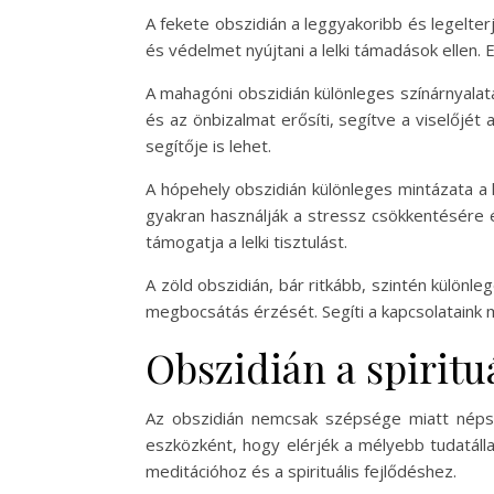
A fekete obszidián a leggyakoribb és legelter
és védelmet nyújtani a lelki támadások ellen.
A mahagóni obszidián különleges színárnyalata
és az önbizalmat erősíti, segítve a viselőjét
segítője is lehet.
A hópehely obszidián különleges mintázata a 
gyakran használják a stressz csökkentésére 
támogatja a lelki tisztulást.
A zöld obszidián, bár ritkább, szintén különl
megbocsátás érzését. Segíti a kapcsolataink 
Obszidián a spiritu
Az obszidián nemcsak szépsége miatt népsze
eszközként, hogy elérjék a mélyebb tudatálla
meditációhoz és a spirituális fejlődéshez.