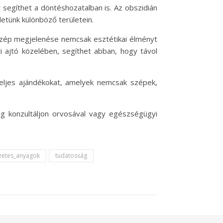
 segíthet a döntéshozatalban is. Az obszidián
letünk különböző területein.
 szép megjelenése nemcsak esztétikai élményt
i ajtó közelében, segíthet abban, hogy távol
gteljes ajándékokat, amelyek nemcsak szépek,
ig konzultáljon orvosával vagy egészségügyi
zetes_anyagok
tudatosság