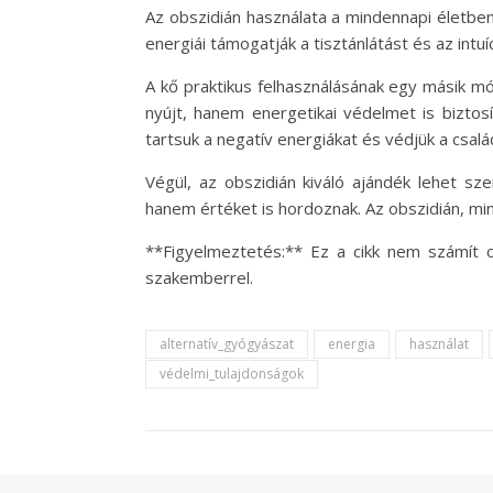
Az obszidián használata a mindennapi életben
energiái támogatják a tisztánlátást és az intu
A kő praktikus felhasználásának egy másik m
nyújt, hanem energetikai védelmet is biztos
tartsuk a negatív energiákat és védjük a csalá
Végül, az obszidián kiváló ajándék lehet sz
hanem értéket is hordoznak. Az obszidián, min
**Figyelmeztetés:** Ez a cikk nem számít o
szakemberrel.
alternatív_gyógyászat
energia
használat
védelmi_tulajdonságok