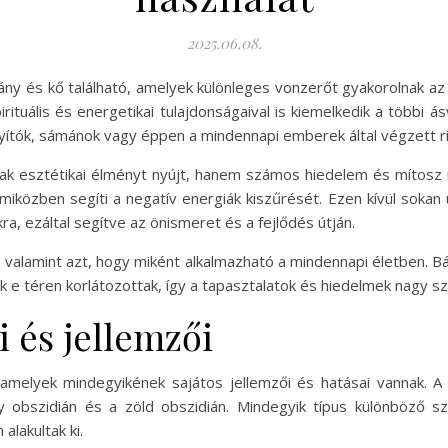
2025.06.08.
ny és kő található, amelyek különleges vonzerőt gyakorolnak az 
tuális és energetikai tulajdonságaival is kiemelkedik a többi á
gyítók, sámánok vagy éppen a mindennapi emberek által végzett ri
sak esztétikai élményt nyújt, hanem számos hiedelem és mítosz 
, miközben segíti a negatív energiák kiszűrését. Ezen kívül sokan
kra, ezáltal segítve az önismeret és a fejlődés útján.
t, valamint azt, hogy miként alkalmazható a mindennapi életben. 
e téren korlátozottak, így a tapasztalatok és hiedelmek nagy sz
i és jellemzői
 amelyek mindegyikének sajátos jellemzői és hatásai vannak. A
 obszidián és a zöld obszidián. Mindegyik típus különböző szí
lakultak ki.