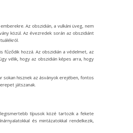
emberekre. Az obszidián, a vulkáni üveg, nem
svány közül. Az évezredek során az obszidiánt
tuálékról.
is fűződik hozzá. Az obszidián a védelmet, az
 úgy vélik, hogy az obszidián képes arra, hogy
Bár sokan hisznek az ásványok erejében, fontos
erepet játszanak.
 legismertebb típusok közé tartozik a fekete
nárnyalatokkal és mintázatokkal rendelkezik,