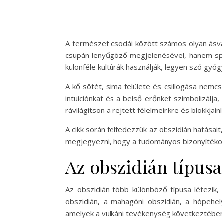
A természet csodái között számos olyan ásvá
csupán lenyűgöző megjelenésével, hanem spiri
különféle kultúrák használják, legyen szó gyó
A kő sötét, sima felülete és csillogása nemc
intuíciónkat és a belső erőnket szimbolizálja
rávilágítson a rejtett félelmeinkre és blokkjain
A cikk során felfedezzük az obszidián hatásai
megjegyezni, hogy a tudományos bizonyítékok 
Az obszidián típusa
Az obszidián több különböző típusa létezik,
obszidián, a mahagóni obszidián, a hópehely
amelyek a vulkáni tevékenység következtében a