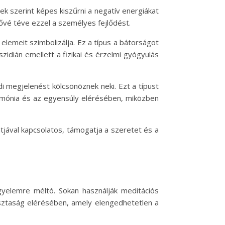
ek szerint képes kiszűrni a negatív energiákat
tővé téve ezzel a személyes fejlődést.
elemeit szimbolizálja. Ez a típus a bátorságot
zidián emellett a fizikai és érzelmi gyógyulás
i megjelenést kölcsönöznek neki. Ezt a típust
armónia és az egyensúly elérésében, miközben
ntjával kapcsolatos, támogatja a szeretet és a
gyelemre méltó. Sokan használják meditációs
tisztaság elérésében, amely elengedhetetlen a