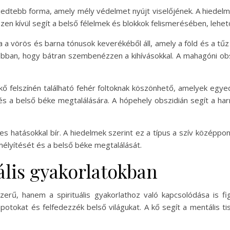
jedtebb forma, amely mély védelmet nyújt viselőjének. A hiedelm
 Ezen kívül segít a belső félelmek és blokkok felismerésében, lehe
 a vörös és barna tónusok keverékéből áll, amely a föld és a tűz 
 abban, hogy bátran szembenézzen a kihívásokkal. A mahagóni obs
kő felszínén található fehér foltoknak köszönhető, amelyek egyed
és a belső béke megtalálására. A hópehely obszidián segít a h
eges hatásokkal bír. A hiedelmek szerint ez a típus a szív középpo
mélyítését és a belső béke megtalálását.
ális gyakorlatokban
rű, hanem a spirituális gyakorlathoz való kapcsolódása is fi
potokat és felfedezzék belső világukat. A kő segít a mentális 