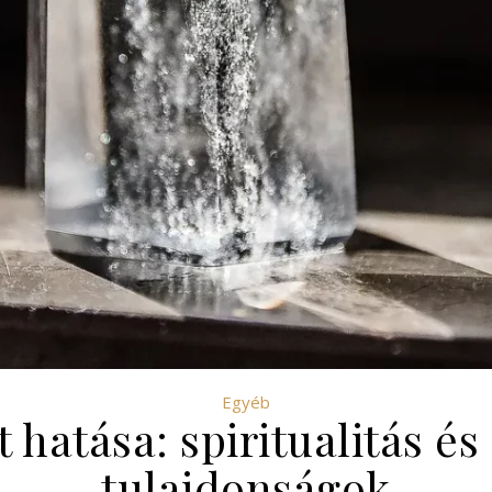
Egyéb
t hatása: spiritualitás és
tulajdonságok