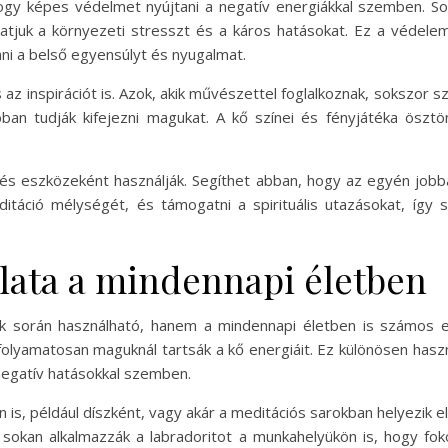
ogy képes védelmet nyújtani a negatív energiákkal szemben. Soka
hatjuk a környezeti stresszt és a káros hatásokat. Ez a védelem
ani a belső egyensúlyt és nyugalmat.
és az inspirációt is. Azok, akik művészettel foglalkoznak, sokszor 
an tudják kifejezni magukat. A kő színei és fényjátéka ösztö
jlődés eszközeként használják. Segíthet abban, hogy az egyén j
editáció mélységét, és támogatni a spirituális utazásokat, íg
álata a mindennapi életben
tok során használható, hanem a mindennapi életben is számos el
folyamatosan maguknál tartsák a kő energiáit. Ez különösen hasz
 negatív hatásokkal szemben.
 is, például díszként, vagy akár a meditációs sarokban helyezik el.
sokan alkalmazzák a labradoritot a munkahelyükön is, hogy foko