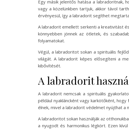
Egy másik jelentős hatása a labradoritnak, h
vagy a közelünkben tartjuk, akkor távol tart
érvényesül, így a labradorit segíthet megtart
A labradorit emellett serkenti a kreativitást 
könnyebben jönnek az ötletek, és szabadabb
folyamatokat.
Végül, a labradoritot sokan a spirituális fe
világát. A labradorit képes elősegíteni a m
kibővítését.
A labradorit haszn
A labradorit nemcsak a spirituális gyakorla
például nyakláncként vagy karkötőként, hogy 
élnek, mivel a labradorit védelmet nyújthat a
A labradoritot sokan használják az otthonukban
a nyugodt és harmonikus légkört. Ezen kívül 