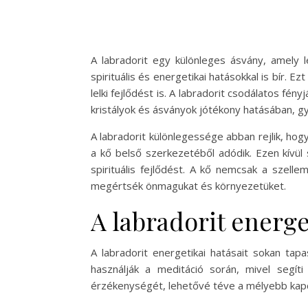
A labradorit egy különleges ásvány, amely
spirituális és energetikai hatásokkal is bír. 
lelki fejlődést is. A labradorit csodálatos fé
kristályok és ásványok jótékony hatásában, gy
A labradorit különlegessége abban rejlik, ho
a kő belső szerkezetéből adódik. Ezen kívül 
spirituális fejlődést. A kő nemcsak a szell
megértsék önmagukat és környezetüket.
A labradorit energe
A labradorit energetikai hatásait sokan tap
használják a meditáció során, mivel segít
érzékenységét, lehetővé téve a mélyebb kapcso