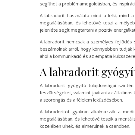
segíthet a problémamegoldásban, és inspiráci
A labradorit használata mind a lelki, mind 
megtalálásában, és lehetővé teszi a mélyebb
jelenléte segít megtartani a pozitív energiáka
A labradorit nemcsak a személyes fejlődés s
beszámolnak arról, hogy könnyebben tudják k
ahol a kommunikáció és az empátia kulcsszerep
A labradorit gyógyí
A labradorit gyógyító tulajdonságai szint
feszültségeket, valamint javítani az általáno
a szorongás és a félelem leküzdésében.
A labradoritot gyakran alkalmazzák a medi
megtalálásában, és lehetővé teszik a mentális
közelében ülnek, és elmerülnek a csendben.