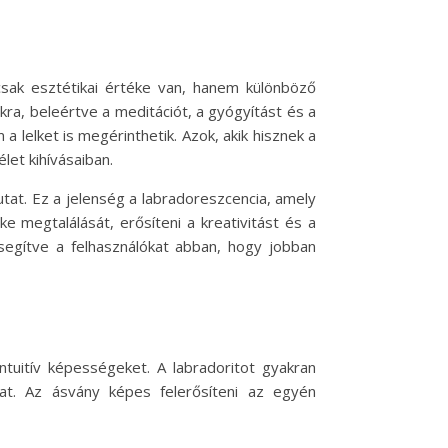
sak esztétikai értéke van, hanem különböző
okra, beleértve a meditációt, a gyógyítást és a
a lelket is megérinthetik. Azok, akik hisznek a
let kihívásaiban.
tat. Ez a jelenség a labradoreszcencia, amely
e megtalálását, erősíteni a kreativitást és a
 segítve a felhasználókat abban, hogy jobban
ntuitív képességeket. A labradoritot gyakran
kat. Az ásvány képes felerősíteni az egyén