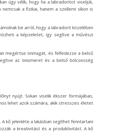
n úgy vélik, hogy ha a labradoritot viseljük,
 nemcsak a fizikai, hanem a szellemi síkon is
számolnak be arról, hogy a labradorit közelében
nözheti a képzeletet, így segítve a művészi
obban megértse önmagát, és felfedezze a belső
y segítve az önismeret és a belső bölcsesség
őnyt nyújt. Sokan viselik ékszer formájában,
nos lehet azok számára, akik stresszes életet
 A kő jelenléte a lakásban segíthet fenntartani
zzák a kreativitást és a produktivitást. A kő