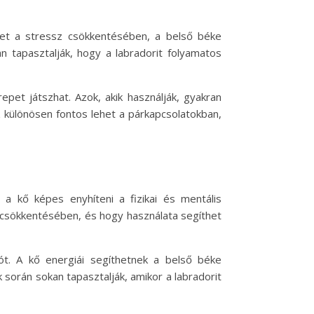
íthet a stressz csökkentésében, a belső béke
n tapasztalják, hogy a labradorit folyamatos
pet játszhat. Azok, akik használják, gyakran
 különösen fontos lehet a párkapcsolatokban,
a kő képes enyhíteni a fizikai és mentális
sz csökkentésében, és hogy használata segíthet
ót. A kő energiái segíthetnek a belső béke
 során sokan tapasztalják, amikor a labradorit