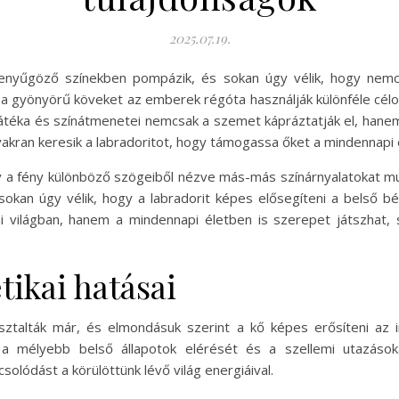
2025.07.19.
 lenyűgöző színekben pompázik, és sokan úgy vélik, hogy nemc
Ezt a gyönyörű köveket az emberek régóta használják különféle cél
nyjátéka és színátmenetei nemcsak a szemet kápráztatják el, hanem 
akran keresik a labradoritot, hogy támogassa őket a mindennapi é
gy a fény különböző szögeiből nézve más-más színárnyalatokat mu
sokan úgy vélik, hogy a labradorit képes elősegíteni a belső bék
emi világban, hanem a mindennapi életben is szerepet játszhat,
tikai hatásai
asztalták már, és elmondásuk szerint a kő képes erősíteni az i
i a mélyebb belső állapotok elérését és a szellemi utazáso
lódást a körülöttünk lévő világ energiáival.