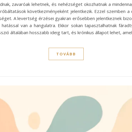
nak, zavaróak lehetnek, és nehézséget okozhatnak a mindennapi
próbáltatások következményeként jelentkezik. Ezzel szemben a 
séget. A levertség érzései gyakran erősebben jelentkeznek bizo
 hatással van a hangulatra. Ekkor sokan tapasztalhatnak fáradt
ió általában hosszabb ideig tart, és krónikus állapot lehet, am
TOVÁBB