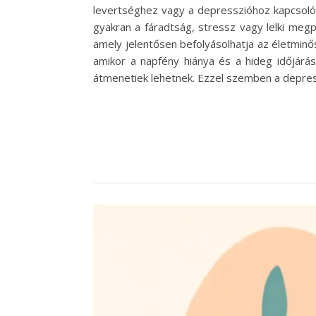
levertséghez vagy a depresszióhoz kapcsolód
gyakran a fáradtság, stressz vagy lelki meg
amely jelentősen befolyásolhatja az életminő
amikor a napfény hiánya és a hideg időjárás
átmenetiek lehetnek. Ezzel szemben a depressz