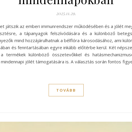
2025.11.29.
pet játszik az emberi immunrendszer működésében és a jólét me
sztésre, a tápanyagok felszívódására és a különböző beteg
ényezők mind hozzájárulhatnak a bélflóra károsodásához, ami kü
ásában és fenntartásában egyre inkább előtérbe kerül. Két népsz
ek a termékek különböző összetevőkkel és hatásmechanizmus
mindennapi jólét támogatására is. A választás során fontos fig
TOVÁBB