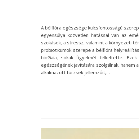
A bélflóra egészsége kulcsfontosságú szere
egyensúlya közvetlen hatással van az emé
szokások, a stressz, valamint a környezeti t
probiotikumok szerepe a bélflóra helyreállít
bioGaia, sokak figyelmét felkeltette. Ez
egészségének javítására szolgálnak, hanem a 
alkalmazott törzsek jellemzőit,…