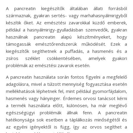
A pancreatin kiegészítők általában állati forrásból
származnak, gyakran sertés- vagy marhahasnyálmirigyből
készítik őket. Az emésztési zavarokkal küzdő emberek,
például a hasnyálmirigy-gyulladásban szenvedők, gyakran
használnak pancreatin alapú készítményeket, hogy
támogassák emésztőrendszerük működését. Ezek a
kiegészítők segíthetnek a puffadás, a hasmenés és a
zsíros széklet csökkentésében, amelyek gyakori
problémák az emésztési zavarok esetén.
A pancreatin használata során fontos figyelni a megfelelő
adagolásra, mivel a túlzott mennyiség fogyasztása esetén
mellékhatások léphetnek fel, mint például gyomorfájdalom,
hasmenés vagy hányinger. Érdemes orvosi tanácsot kérni
a termék használata előtt, különösen, ha már meglévő
egészségügyi problémák állnak fenn. A pancreatin
hatékonysága sok esetben a táplálkozás minőségétől és
az egyéni igényektől is függ, így az orvos segíthet a