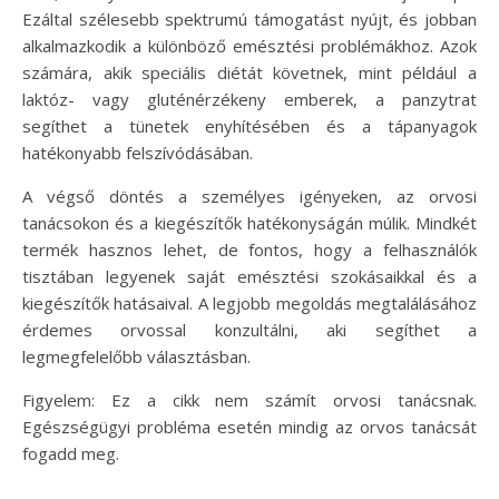
Ezáltal szélesebb spektrumú támogatást nyújt, és jobban
alkalmazkodik a különböző emésztési problémákhoz. Azok
számára, akik speciális diétát követnek, mint például a
laktóz- vagy gluténérzékeny emberek, a panzytrat
segíthet a tünetek enyhítésében és a tápanyagok
hatékonyabb felszívódásában.
A végső döntés a személyes igényeken, az orvosi
tanácsokon és a kiegészítők hatékonyságán múlik. Mindkét
termék hasznos lehet, de fontos, hogy a felhasználók
tisztában legyenek saját emésztési szokásaikkal és a
kiegészítők hatásaival. A legjobb megoldás megtalálásához
érdemes orvossal konzultálni, aki segíthet a
legmegfelelőbb választásban.
Figyelem: Ez a cikk nem számít orvosi tanácsnak.
Egészségügyi probléma esetén mindig az orvos tanácsát
fogadd meg.