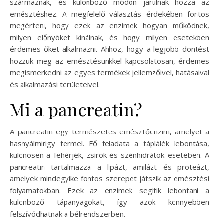
származnak, és különböző módon járulnak hozzá az
emésztéshez. A megfelelő választás érdekében fontos
megérteni, hogy ezek az enzimek hogyan működnek,
milyen előnyöket kínálnak, és hogy milyen esetekben
érdemes őket alkalmazni. Ahhoz, hogy a legjobb döntést
hozzuk meg az emésztésünkkel kapcsolatosan, érdemes
megismerkedni az egyes termékek jellemzőivel, hatásaival
és alkalmazási területeivel.
Mi a pancreatin?
A pancreatin egy természetes emésztőenzim, amelyet a
hasnyálmirigy termel. Fő feladata a táplálék lebontása,
különösen a fehérjék, zsírok és szénhidrátok esetében. A
pancreatin tartalmazza a lipázt, amilázt és proteázt,
amelyek mindegyike fontos szerepet játszik az emésztési
folyamatokban. Ezek az enzimek segítik lebontani a
különböző tápanyagokat, így azok könnyebben
felszívódhatnak a bélrendszerben.