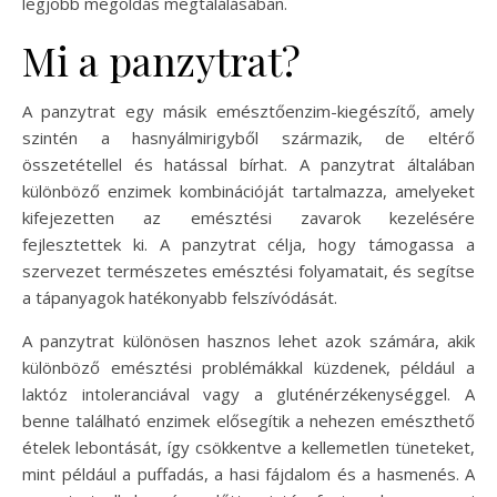
legjobb megoldás megtalálásában.
Mi a panzytrat?
A panzytrat egy másik emésztőenzim-kiegészítő, amely
szintén a hasnyálmirigyből származik, de eltérő
összetétellel és hatással bírhat. A panzytrat általában
különböző enzimek kombinációját tartalmazza, amelyeket
kifejezetten az emésztési zavarok kezelésére
fejlesztettek ki. A panzytrat célja, hogy támogassa a
szervezet természetes emésztési folyamatait, és segítse
a tápanyagok hatékonyabb felszívódását.
A panzytrat különösen hasznos lehet azok számára, akik
különböző emésztési problémákkal küzdenek, például a
laktóz intoleranciával vagy a gluténérzékenységgel. A
benne található enzimek elősegítik a nehezen emészthető
ételek lebontását, így csökkentve a kellemetlen tüneteket,
mint például a puffadás, a hasi fájdalom és a hasmenés. A