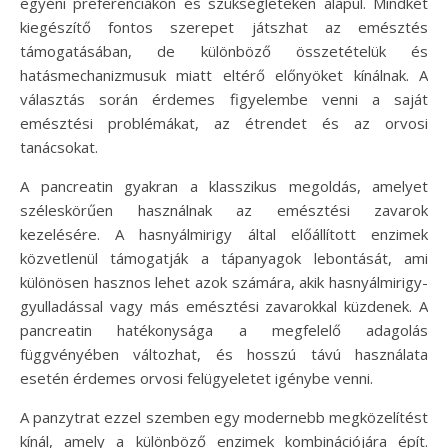
egyéni preferenciákon és szükségleteken alapul. Mindkét
kiegészítő fontos szerepet játszhat az emésztés
támogatásában, de különböző összetételük és
hatásmechanizmusuk miatt eltérő előnyöket kínálnak. A
választás során érdemes figyelembe venni a saját
emésztési problémákat, az étrendet és az orvosi
tanácsokat.
A pancreatin gyakran a klasszikus megoldás, amelyet
széleskörűen használnak az emésztési zavarok
kezelésére. A hasnyálmirigy által előállított enzimek
közvetlenül támogatják a tápanyagok lebontását, ami
különösen hasznos lehet azok számára, akik hasnyálmirigy-
gyulladással vagy más emésztési zavarokkal küzdenek. A
pancreatin hatékonysága a megfelelő adagolás
függvényében változhat, és hosszú távú használata
esetén érdemes orvosi felügyeletet igénybe venni.
A panzytrat ezzel szemben egy modernebb megközelítést
kínál, amely a különböző enzimek kombinációjára épít.