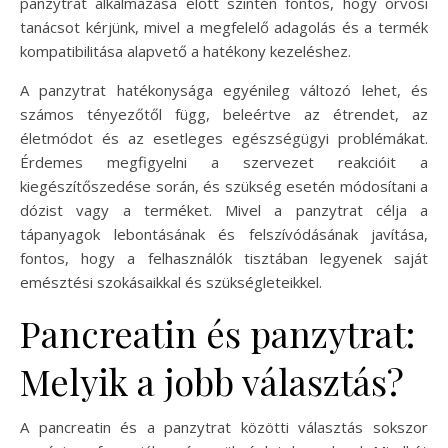
panzytrat alkalmazása előtt szintén fontos, hogy orvosi
tanácsot kérjünk, mivel a megfelelő adagolás és a termék
kompatibilitása alapvető a hatékony kezeléshez.
A panzytrat hatékonysága egyénileg változó lehet, és
számos tényezőtől függ, beleértve az étrendet, az
életmódot és az esetleges egészségügyi problémákat.
Érdemes megfigyelni a szervezet reakcióit a
kiegészítőszedése során, és szükség esetén módosítani a
dózist vagy a terméket. Mivel a panzytrat célja a
tápanyagok lebontásának és felszívódásának javítása,
fontos, hogy a felhasználók tisztában legyenek saját
emésztési szokásaikkal és szükségleteikkel.
Pancreatin és panzytrat:
Melyik a jobb választás?
A pancreatin és a panzytrat közötti választás sokszor