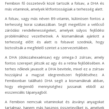
Femibion fő összetevői közé tartozik a folsav, a DHA és
más vitaminok, amelyek létfontosságúak a terhesség alatt.
A folsav, vagy más néven B9-vitamin, különösen fontos a
terhesség korai szakaszában. Segít megelőzni a velőcső
záródási rendellenességeket, amelyek súlyos fejlődési
problémákhoz vezethetnek. A kismamáknak ajánlott a
terhesség előtt és alatt is folsavat szedniük, hogy
biztosítsák a megfelelő szintet a szervezetükben.
A DHA (dokozahexaénsav) egy omega-3 zsírsav, amely
fontos szerepet játszik az agy és a retina fejlődésében. A
terhes nőknek javasolt a DHA bevitele, mivel ez a zsírsav
hozzájárul a magzat idegrendszeri fejlődéséhez. A
Femibionban található DHA segít a kismamáknak abban,
hogy elegendő mennyiséghez jussanak ebből az
esszenciális tápanyagból.
A Femibion nemcsak vitaminokat és ásványi anyagokat
tartalmaz, hanem más hasznos összetevőket is, amelyek