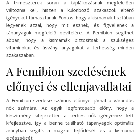
A trimeszterek során a táplálkozásnak megfelelően
változnia kell, hiszen a különböző szakaszok eltérő
igényeket támasztanak. Fontos, hogy a kismamák tisztában
legyenek azzal, hogy mit esznek, és figyeljenek a
tápanyagok megfelelő bevitelére. A Femibion segíthet
abban, hogy a kismamák biztosítsák a szükséges
vitaminokat és ásványi anyagokat a terhesség minden
szakaszában.
A Femibion szedésének
előnyei és ellenjavallatai
A Femibion szedése számos előnnyel járhat a várandós
nők számára. Az egyik legfontosabb előny, hogy a
készítmény kifejezetten a terhes nők igényeihez lett
kifejlesztve, így a benne található tápanyagok optimális
arányban segítik a magzat fejlődését és a kismama
egészségét.