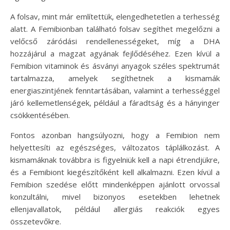
A folsav, mint már említettük, elengedhetetlen a terhesség
alatt. A Femibionban található folsav segíthet megelőzni a
velőcső záródási rendellenességeket, míg a DHA
hozzájárul a magzat agyának fejlődéséhez. Ezen kívül a
Femibion vitaminok és ásványi anyagok széles spektrumát
tartalmazza, amelyek segíthetnek a kismamák
energiaszintjének fenntartásában, valamint a terhességgel
járó kellemetlenségek, például a fáradtság és a hányinger
csökkentésében.
Fontos azonban hangsúlyozni, hogy a Femibion nem
helyettesíti az egészséges, változatos táplálkozást. A
kismamáknak továbbra is figyelniük kell a napi étrendjükre,
és a Femibiont kiegészítőként kell alkalmazni. Ezen kívül a
Femibion szedése előtt mindenképpen ajánlott orvossal
konzultálni, mivel bizonyos esetekben lehetnek
ellenjavallatok, például allergiás reakciók egyes
összetevőkre.