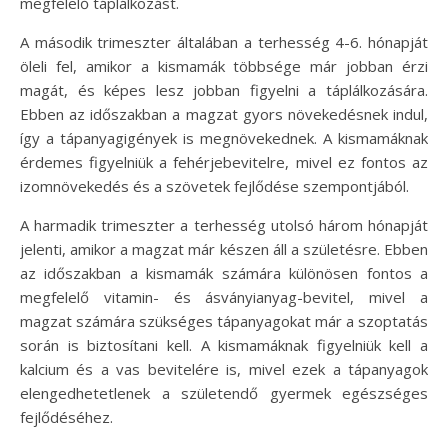
megfelelő táplálkozást.
A második trimeszter általában a terhesség 4-6. hónapját
öleli fel, amikor a kismamák többsége már jobban érzi
magát, és képes lesz jobban figyelni a táplálkozására.
Ebben az időszakban a magzat gyors növekedésnek indul,
így a tápanyagigények is megnövekednek. A kismamáknak
érdemes figyelniük a fehérjebevitelre, mivel ez fontos az
izomnövekedés és a szövetek fejlődése szempontjából.
A harmadik trimeszter a terhesség utolsó három hónapját
jelenti, amikor a magzat már készen áll a születésre. Ebben
az időszakban a kismamák számára különösen fontos a
megfelelő vitamin- és ásványianyag-bevitel, mivel a
magzat számára szükséges tápanyagokat már a szoptatás
során is biztosítani kell. A kismamáknak figyelniük kell a
kalcium és a vas bevitelére is, mivel ezek a tápanyagok
elengedhetetlenek a születendő gyermek egészséges
fejlődéséhez.