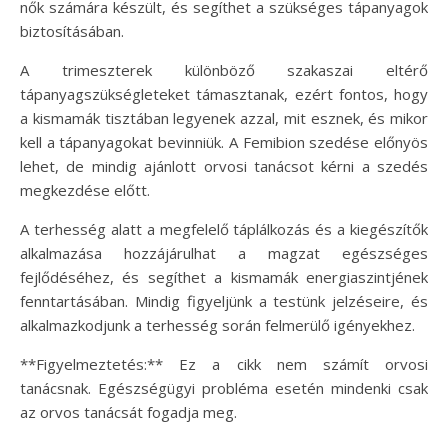
nők számára készült, és segíthet a szükséges tápanyagok
biztosításában.
A trimeszterek különböző szakaszai eltérő
tápanyagszükségleteket támasztanak, ezért fontos, hogy
a kismamák tisztában legyenek azzal, mit esznek, és mikor
kell a tápanyagokat bevinniük. A Femibion szedése előnyös
lehet, de mindig ajánlott orvosi tanácsot kérni a szedés
megkezdése előtt.
A terhesség alatt a megfelelő táplálkozás és a kiegészítők
alkalmazása hozzájárulhat a magzat egészséges
fejlődéséhez, és segíthet a kismamák energiaszintjének
fenntartásában. Mindig figyeljünk a testünk jelzéseire, és
alkalmazkodjunk a terhesség során felmerülő igényekhez.
**Figyelmeztetés:** Ez a cikk nem számít orvosi
tanácsnak. Egészségügyi probléma esetén mindenki csak
az orvos tanácsát fogadja meg.