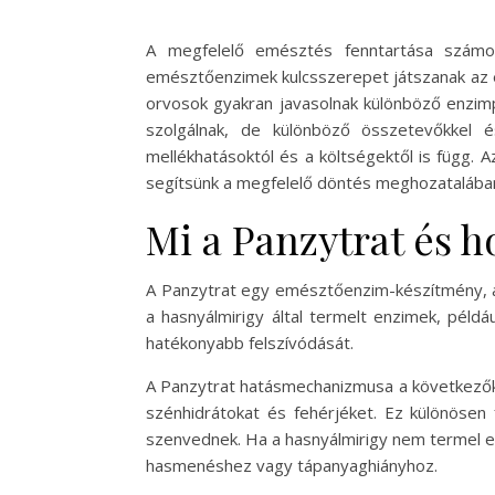
A megfelelő emésztés fenntartása számo
emésztőenzimek kulcsszerepet játszanak az é
orvosok gyakran javasolnak különböző enzimp
szolgálnak, de különböző összetevőkkel 
mellékhatásoktól és a költségektől is függ.
segítsünk a megfelelő döntés meghozatalába
Mi a Panzytrat és 
A Panzytrat egy emésztőenzim-készítmény, am
a hasnyálmirigy által termelt enzimek, példá
hatékonyabb felszívódását.
A Panzytrat hatásmechanizmusa a következőké
szénhidrátokat és fehérjéket. Ez különösen
szenvednek. Ha a hasnyálmirigy nem termel e
hasmenéshez vagy tápanyaghiányhoz.