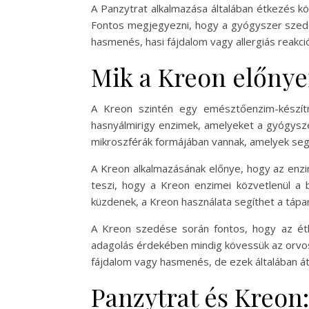
A Panzytrat alkalmazása általában étkezés k
Fontos megjegyezni, hogy a gyógyszer szedése
hasmenés, hasi fájdalom vagy allergiás reakci
Mik a Kreon előnye
A Kreon szintén egy emésztőenzim-készít
hasnyálmirigy enzimek, amelyeket a gyógysze
mikroszférák formájában vannak, amelyek seg
A Kreon alkalmazásának előnye, hogy az enz
teszi, hogy a Kreon enzimei közvetlenül a 
küzdenek, a Kreon használata segíthet a tápan
A Kreon szedése során fontos, hogy az étk
adagolás érdekében mindig kövessük az orvos u
fájdalom vagy hasmenés, de ezek általában 
Panzytrat és Kreon: