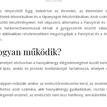
2025.10.08.
s tényezőtől függ, beleértve az étrendet, az életmódot é
telek lebontásában és a tápanyagok felszívódásában. Azok szám
ótló készítményeket. Két népszerű alternatíva a Panzytrat és
és hatásmechanizmussal bírnak. A gyógyszerek közötti vál
 Az alábbiakban részletesebben megvizsgáljuk a Panzytrat és a K
n.
hogyan működik?
elyet elsősorban a hasnyálmirigy elégtelenségével küzdő bete
ul lipáz, amiláz és proteáz kombinációját tartalmazza, amelyek
ppen működik: amikor az emésztőrendszerbe kerül, az enzimek ak
 fontos azok számára, akik hasnyálmirigy-gyulladásban, cisztá
legendő enzimet, az emésztés nem lesz hatékony, ami különféle