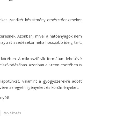
ásokat. Mindkét készítmény emésztőenzimeket
t keresnek. Azonban, mivel a hatóanyagok nem
nzytrat szedésekor néha hosszabb ideig tart,
 körében. A mikroszférák formátum lehetővé
felszívódásában. Azonban a Kreon esetében is
lapotunkat, valamint a gyógyszerekre adott
 véve az egyéni igényeket és körülményeket.
nyét!
táplálkozás