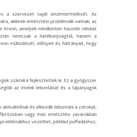
s a szervezet saját enzimtermelését. Az
ára, akiknek emésztési problémáik vannak, az
 a Kreon, amelyek mindketten hasonló célokat
asztás nemcsak a hatékonyságtól, hanem a
reon működését, előnyeit és hátrányait, hogy
gek számára fejlesztettek ki. Ez a gyógyszer
 segítik az ételek lebontását és a tápanyagok
tiválódnak és elkezdik lebontani a zsírokat,
s fibrózisban vagy más emésztési zavarokban
 problémákhoz vezethet, például puffadáshoz,