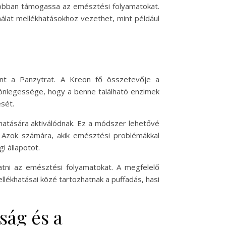
gjobban támogassa az emésztési folyamatokat.
nálat mellékhatásokhoz vezethet, mint például
nt a Panzytrat. A Kreon fő összetevője a
lönlegessége, hogy a benne található enzimek
sét.
atására aktiválódnak. Ez a módszer lehetővé
. Azok számára, akik emésztési problémákkal
i állapotot.
tni az emésztési folyamatokat. A megfelelő
llékhatásai közé tartozhatnak a puffadás, hasi
ság és a