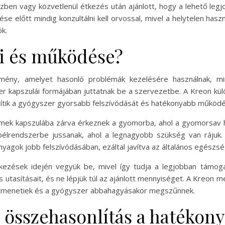
özben vagy közvetlenül étkezés után ajánlott, hogy a lehető le
 előtt mindig konzultálni kell orvossal, mivel a helytelen hasz
ók.
i és működése?
mény, amelyet hasonló problémák kezelésére használnak, mi
r kapszulái formájában juttatnak be a szervezetbe. A Kreon kü
ítik a gyógyszer gyorsabb felszívódását és hatékonyabb működé
imek kapszulába zárva érkeznek a gyomorba, ahol a gyomorsav h
bélrendszerbe jussanak, ahol a legnagyobb szükség van rájuk
yagok jobb felszívódásában, ezáltal javítva az általános egészség
ezések idején vegyük be, mivel így tudja a legjobban támoga
tasításait, és ne lépjük túl az ajánlott mennyiséget. A Kreon me
átmenetiek és a gyógyszer abbahagyásakor megszűnnek.
 összehasonlítás a hatékony