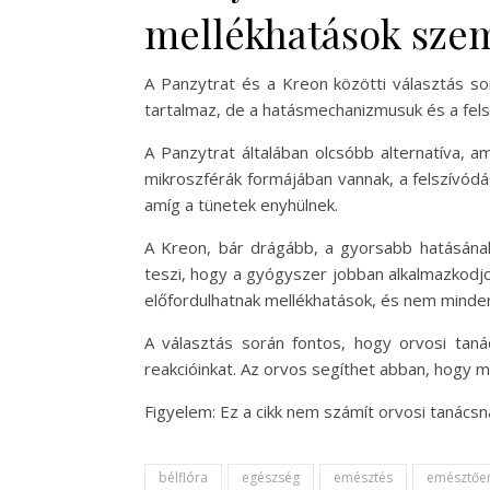
mellékhatások sze
A Panzytrat és a Kreon közötti választás s
tartalmaz, de a hatásmechanizmusuk és a fels
A Panzytrat általában olcsóbb alternatíva, 
mikroszférák formájában vannak, a felszívód
amíg a tünetek enyhülnek.
A Kreon, bár drágább, a gyorsabb hatásána
teszi, hogy a gyógyszer jobban alkalmazkodj
előfordulhatnak mellékhatások, és nem mindenki
A választás során fontos, hogy orvosi tan
reakcióinkat. Az orvos segíthet abban, hogy 
Figyelem: Ez a cikk nem számít orvosi tanács
bélflóra
egészség
emésztés
emésztőe