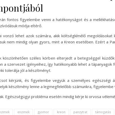
mpontjából
orán fontos figyelembe venni a hatékonyságot és a mellékhat
zívódásuk módja eltérő.
ami vonzó lehet azok számára, akik költségkímélő megoldásoka
ásuk nem mindig olyan gyors, mint a Kreon esetében. Ezért a Pa
k köszönhetően széles körben elterjedt a betegséggel küzdők
on a szervezet igényeihez, így hatékonyabb lehet a tápanyagok 
 tolerálja jól a készítményt.
ácsot kérjünk, és figyelembe vegyük a személyes egészségi ál
melyik készítmény lenne a legmegfelelőbb számunkra, figyelembe
nak. Egészségügyi probléma esetén mindig kérje ki orvosa vélemé
nzimek
enzimek
gyomor
kreon
panzytrat
támogatás