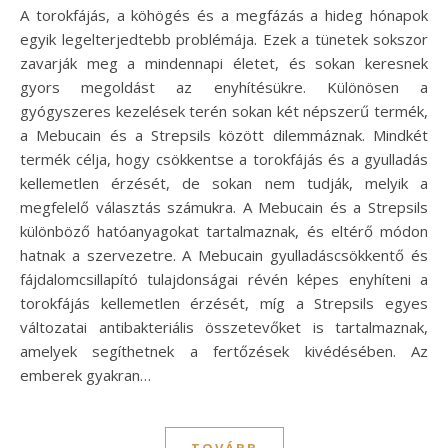
A torokfájás, a köhögés és a megfázás a hideg hónapok
egyik legelterjedtebb problémája. Ezek a tünetek sokszor
zavarják meg a mindennapi életet, és sokan keresnek
gyors megoldást az enyhítésükre. Különösen a
gyógyszeres kezelések terén sokan két népszerű termék,
a Mebucain és a Strepsils között dilemmáznak. Mindkét
termék célja, hogy csökkentse a torokfájás és a gyulladás
kellemetlen érzését, de sokan nem tudják, melyik a
megfelelő választás számukra. A Mebucain és a Strepsils
különböző hatóanyagokat tartalmaznak, és eltérő módon
hatnak a szervezetre. A Mebucain gyulladáscsökkentő és
fájdalomcsillapító tulajdonságai révén képes enyhíteni a
torokfájás kellemetlen érzését, míg a Strepsils egyes
változatai antibakteriális összetevőket is tartalmaznak,
amelyek segíthetnek a fertőzések kivédésében. Az
emberek gyakran…
TOVÁBB