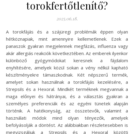
torokfertőtlenítő?
2025.06.18.
A torokfájás és a szájüregi problémák éppen olyan
hétköznapiak, mint amennyire kellemetlenek. Ezek a
panaszok gyakran megjelennek megfázás, influenza vagy
akár allergiás reakciók következtében. Az emberek ilyenkor
különböző gyógymódokat keresnek a fájdalom
enyhítésére, amelyek közül sokan a vény nélkül kapható
készítményekre támaszkodnak. Két népszerű termék,
amelyet sokan használnak a torokfájás kezelésére, a
Strepsils és a Hexoral. Mindkét terméknek megvannak a
maga előnyei és hátrányai, és a választás gyakran a
személyes preferenciák és az egyéni tünetek alapján
történik. A hatékonyság, az összetevők, valamint a
használati módok mind olyan tényezők, amelyek
befolyásolják a döntést. Az alábbiakban részletesebben is
megvizsgáljuk a Strepsils és a Hexoral közötti