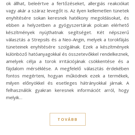
ok állhat, beleértve a fertőzéseket, allergiás reakciókat
vagy akár a száraz levegőt is. Az ilyen kellemetlen tünetek
enyhítésére sokan keresnek hatékony megoldásokat, és
ebben a helyzetben a gyógyszertárak polcain elérhető
készítmények nyújthatnak segítséget. Két népszerű
választás a Strepsils és a Neo-Angin, melyek a torokfájás
tüneteinek enyhítésére szolgálnak. Ezek a készítmények
különböző hatóanyagokkal és összetevőkkel rendelkeznek,
amelyek célja a torok irritációjának csökkentése és a
fájdalom mérséklése. A megfelelő választás érdekében
fontos megérteni, hogyan működnek ezek a termékek,
milyen előnyökkel és esetleges hátrányokkal járnak. A
felhasználók gyakran keresnek információt arról, hogy
melyik…
TOVÁBB