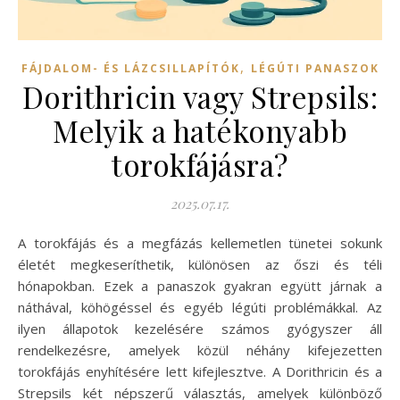
,
FÁJDALOM- ÉS LÁZCSILLAPÍTÓK
LÉGÚTI PANASZOK
Dorithricin vagy Strepsils:
Melyik a hatékonyabb
torokfájásra?
2025.07.17.
A torokfájás és a megfázás kellemetlen tünetei sokunk
életét megkeseríthetik, különösen az őszi és téli
hónapokban. Ezek a panaszok gyakran együtt járnak a
náthával, köhögéssel és egyéb légúti problémákkal. Az
ilyen állapotok kezelésére számos gyógyszer áll
rendelkezésre, amelyek közül néhány kifejezetten
torokfájás enyhítésére lett kifejlesztve. A Dorithricin és a
Strepsils két népszerű választás, amelyek különböző