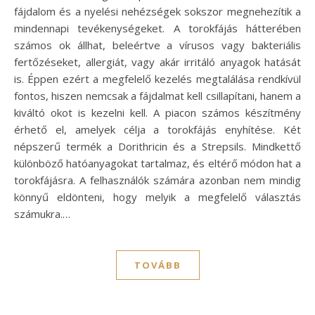
fájdalom és a nyelési nehézségek sokszor megnehezítik a
mindennapi tevékenységeket. A torokfájás hátterében
számos ok állhat, beleértve a vírusos vagy bakteriális
fertőzéseket, allergiát, vagy akár irritáló anyagok hatását
is. Éppen ezért a megfelelő kezelés megtalálása rendkívül
fontos, hiszen nemcsak a fájdalmat kell csillapítani, hanem a
kiváltó okot is kezelni kell. A piacon számos készítmény
érhető el, amelyek célja a torokfájás enyhítése. Két
népszerű termék a Dorithricin és a Strepsils. Mindkettő
különböző hatóanyagokat tartalmaz, és eltérő módon hat a
torokfájásra. A felhasználók számára azonban nem mindig
könnyű eldönteni, hogy melyik a megfelelő választás
számukra.…
TOVÁBB