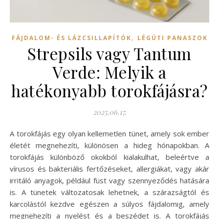
,
FÁJDALOM- ÉS LÁZCSILLAPÍTÓK
LÉGÚTI PANASZOK
Strepsils vagy Tantum
Verde: Melyik a
hatékonyabb torokfájásra?
2025.06.17.
A torokfájás egy olyan kellemetlen tünet, amely sok ember
életét megnehezíti, különösen a hideg hónapokban. A
torokfájás különböző okokból kialakulhat, beleértve a
vírusos és bakteriális fertőzéseket, allergiákat, vagy akár
irritáló anyagok, például füst vagy szennyeződés hatására
is. A tünetek változatosak lehetnek, a szárazságtól és
karcolástól kezdve egészen a súlyos fájdalomig, amely
megnehezíti a nyelést és a beszédet is. A torokfájás