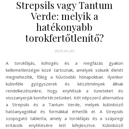
Strepsils vagy Tantum
Verde: melyik a
hatékonyabb
torokfertőtlenítő?
2025.10.20.
A torokfájás, köhögés és a megfázás gyakori
kellemetlenségei közé tartoznak, amelyek sokunk életét
megnehezítik, főleg a hűvösebb hónapokban. Ilyenkor
különféle gyógyszerek és készítmények állnak
rendelkezésünkre, hogy enyhítsük a tüneteket és
visszanyerjük komfortérzetünket. Két népszerű alternatíva
a Strepsils és a Tantum Verde, melyek különböző
hatóanyagokkal és formákkal érhetők el. A Strepsils
szopogató tabletta, amely a torokfájás és a szájüregi
irritációk enyhítésére lett kifejlesztve. Különböző