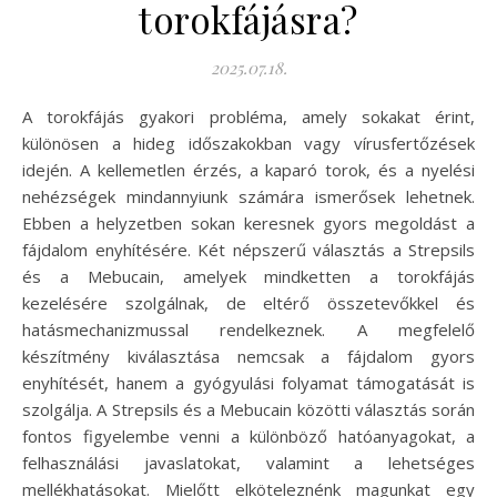
torokfájásra?
2025.07.18.
A torokfájás gyakori probléma, amely sokakat érint,
különösen a hideg időszakokban vagy vírusfertőzések
idején. A kellemetlen érzés, a kaparó torok, és a nyelési
nehézségek mindannyiunk számára ismerősek lehetnek.
Ebben a helyzetben sokan keresnek gyors megoldást a
fájdalom enyhítésére. Két népszerű választás a Strepsils
és a Mebucain, amelyek mindketten a torokfájás
kezelésére szolgálnak, de eltérő összetevőkkel és
hatásmechanizmussal rendelkeznek. A megfelelő
készítmény kiválasztása nemcsak a fájdalom gyors
enyhítését, hanem a gyógyulási folyamat támogatását is
szolgálja. A Strepsils és a Mebucain közötti választás során
fontos figyelembe venni a különböző hatóanyagokat, a
felhasználási javaslatokat, valamint a lehetséges
mellékhatásokat. Mielőtt elköteleznénk magunkat egy