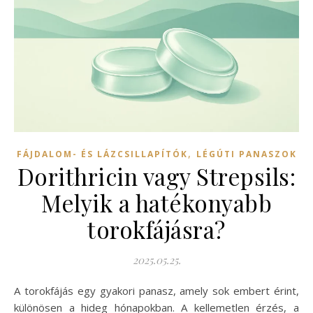
,
FÁJDALOM- ÉS LÁZCSILLAPÍTÓK
LÉGÚTI PANASZOK
Dorithricin vagy Strepsils:
Melyik a hatékonyabb
torokfájásra?
2025.05.25.
A torokfájás egy gyakori panasz, amely sok embert érint,
különösen a hideg hónapokban. A kellemetlen érzés, a