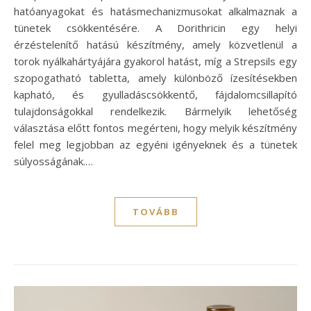
hatóanyagokat és hatásmechanizmusokat alkalmaznak a
tünetek csökkentésére. A Dorithricin egy helyi
érzéstelenítő hatású készítmény, amely közvetlenül a
torok nyálkahártyájára gyakorol hatást, míg a Strepsils egy
szopogatható tabletta, amely különböző ízesítésekben
kapható, és gyulladáscsökkentő, fájdalomcsillapító
tulajdonságokkal rendelkezik. Bármelyik lehetőség
választása előtt fontos megérteni, hogy melyik készítmény
felel meg legjobban az egyéni igényeknek és a tünetek
súlyosságának.…
TOVÁBB