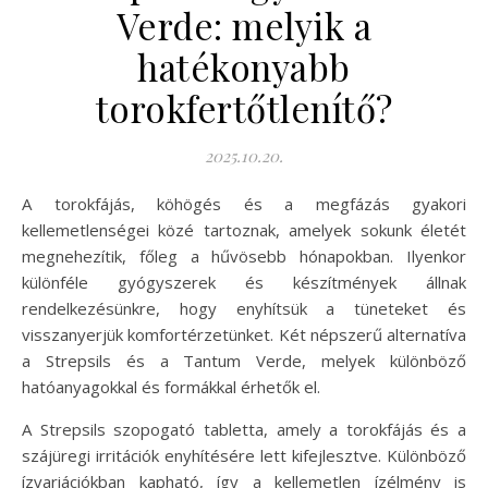
Verde: melyik a
hatékonyabb
torokfertőtlenítő?
2025.10.20.
A torokfájás, köhögés és a megfázás gyakori
kellemetlenségei közé tartoznak, amelyek sokunk életét
megnehezítik, főleg a hűvösebb hónapokban. Ilyenkor
különféle gyógyszerek és készítmények állnak
rendelkezésünkre, hogy enyhítsük a tüneteket és
visszanyerjük komfortérzetünket. Két népszerű alternatíva
a Strepsils és a Tantum Verde, melyek különböző
hatóanyagokkal és formákkal érhetők el.
A Strepsils szopogató tabletta, amely a torokfájás és a
szájüregi irritációk enyhítésére lett kifejlesztve. Különböző
ízvariációkban kapható, így a kellemetlen ízélmény is