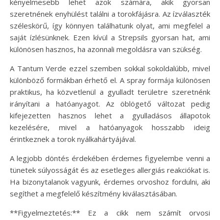
kényelmesebb lehet azok számára, akik gyorsan
szeretnének enyhülést találni a torokfájásra. Az ízválaszték
széleskörű, így könnyen találhatunk olyat, ami megfelel a
saját ízlésünknek. Ezen kívül a Strepsils gyorsan hat, ami
különösen hasznos, ha azonnali megoldásra van szükség.
A Tantum Verde ezzel szemben sokkal sokoldalúbb, mivel
különböző formákban érhető el. A spray formája különösen
praktikus, ha közvetlenül a gyulladt területre szeretnénk
irányítani a hatóanyagot. Az öblögető változat pedig
kifejezetten hasznos lehet a gyulladásos állapotok
kezelésére, mivel a hatóanyagok hosszabb ideig
érintkeznek a torok nyálkahártyájával.
A legjobb döntés érdekében érdemes figyelembe venni a
tünetek súlyosságát és az esetleges allergiás reakciókat is.
Ha bizonytalanok vagyunk, érdemes orvoshoz fordulni, aki
segíthet a megfelelő készítmény kiválasztásában.
**Figyelmeztetés:** Ez a cikk nem számít orvosi