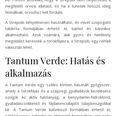
megfelelő orvosi ellátást, és ha a tünetek hosszú ideig
fennállnak, orvoshoz kell fordulni.
A Strepsils kényelmesen használható, és mivel szopogató
tabletta formájában érhető el, bárhol és bármikor
alkalmazható. Azok számára, akik gyors és hatékony
megoldást keresnek a torokfájásra, a Strepsils egy remek
választás lehet.
Tantum Verde: Hatás és
alkalmazás
A Tantum Verde egy széles körben használt gyógyszer,
amely a torokfájás és a szájüregi gyulladások kezelésére
szolgál. Az aktív hatóanyag, a benzydamin-hidroklorid,
gyulladáscsökkentő és fájdalomcsillapító tulajdonságokkal
bír. A Tantum Verde különböző formákban érhető el,
például spray, tabletta és öblögető formájában, ami nagy