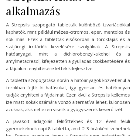
alkalmazás
A Strepsils szopogató tabletták különböző ízvariációkkal
kaphatók, mint például mézes-citromos, eper, mentolos és
sok más. Ezek a tabletták elsősorban a torokfájás és a
szájüregi irritációk kezelésére szolgálnak. A Strepsils
hatóanyagai, mint a dichlorobenzyl-alkohol és a
amylmetacresol, kifejezetten a gyulladás csökkentésére és
a fájdalom enyhítésére lettek kifejlesztve.
A tabletta szopogatása során a hatóanyagok közvetlenül a
torokban fejtik ki hatásukat, így gyorsan és hatékonyan
tudják enyhíteni a fájdalmat. Ezen kívül a Strepsils kellemes
íze miatt sokak számára vonzó alternatíva lehet, különösen
azoknak, akik nehezen viselik a gyógyszerek keserű ízét.
A javasolt adagolás felnőtteknek és 12 éven felüli
gyermekeknek napi 8 tabletta, amit 2-3 óránként vehetnek
be. Fontos azonban, hogy a Strepsils nem helyettesíti a