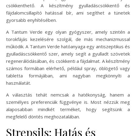
csökkenthető. A készítmény gyulladáscsökkentő és
fájdalomcsillapító hatással bír, ami segíthet a tünetek
gyorsabb enyhítésében.
A Tantum Verde egy olyan gyógyszer, amely szintén a
torokfájás kezelésére szolgál, de más mechanizmussal
működik. A Tantum Verde hatóanyaga egy antiszeptikus és
gyulladáscsökkentő szer, amely segít a gyulladt szövetek
regenerálódásában, és csökkenti a fájdalmat. A készítmény
számos formában elérhető, például spray, öblögető vagy
tabletta formájában, ami nagyban megkönnyíti a
használatát.
A választás tehát nemcsak a hatékonyság, hanem a
személyes preferenciák függvénye is. Most nézzük meg
alaposabban mindkét terméket, hogy segítsünk a
megfelelő döntés meghozatalában.
Strepsils: Hatás és