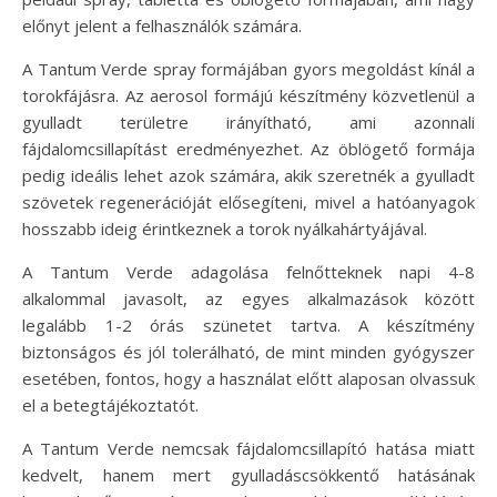
előnyt jelent a felhasználók számára.
A Tantum Verde spray formájában gyors megoldást kínál a
torokfájásra. Az aerosol formájú készítmény közvetlenül a
gyulladt területre irányítható, ami azonnali
fájdalomcsillapítást eredményezhet. Az öblögető formája
pedig ideális lehet azok számára, akik szeretnék a gyulladt
szövetek regenerációját elősegíteni, mivel a hatóanyagok
hosszabb ideig érintkeznek a torok nyálkahártyájával.
A Tantum Verde adagolása felnőtteknek napi 4-8
alkalommal javasolt, az egyes alkalmazások között
legalább 1-2 órás szünetet tartva. A készítmény
biztonságos és jól tolerálható, de mint minden gyógyszer
esetében, fontos, hogy a használat előtt alaposan olvassuk
el a betegtájékoztatót.
A Tantum Verde nemcsak fájdalomcsillapító hatása miatt
kedvelt, hanem mert gyulladáscsökkentő hatásának