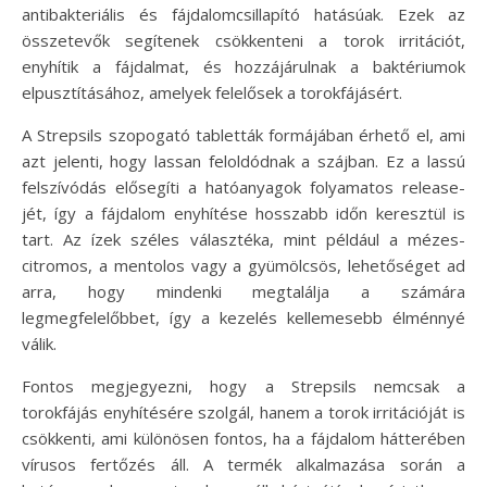
antibakteriális és fájdalomcsillapító hatásúak. Ezek az
összetevők segítenek csökkenteni a torok irritációt,
enyhítik a fájdalmat, és hozzájárulnak a baktériumok
elpusztításához, amelyek felelősek a torokfájásért.
A Strepsils szopogató tabletták formájában érhető el, ami
azt jelenti, hogy lassan feloldódnak a szájban. Ez a lassú
felszívódás elősegíti a hatóanyagok folyamatos release-
jét, így a fájdalom enyhítése hosszabb időn keresztül is
tart. Az ízek széles választéka, mint például a mézes-
citromos, a mentolos vagy a gyümölcsös, lehetőséget ad
arra, hogy mindenki megtalálja a számára
legmegfelelőbbet, így a kezelés kellemesebb élménnyé
válik.
Fontos megjegyezni, hogy a Strepsils nemcsak a
torokfájás enyhítésére szolgál, hanem a torok irritációját is
csökkenti, ami különösen fontos, ha a fájdalom hátterében
vírusos fertőzés áll. A termék alkalmazása során a