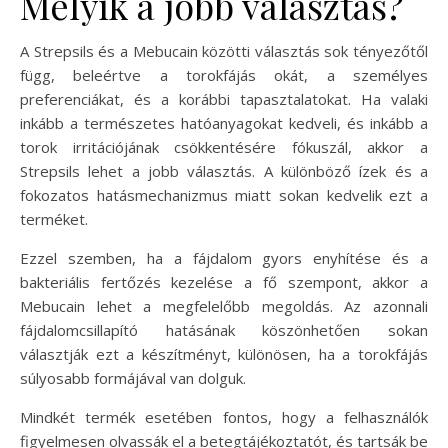
Melyik a jobb választás?
A Strepsils és a Mebucain közötti választás sok tényezőtől
függ, beleértve a torokfájás okát, a személyes
preferenciákat, és a korábbi tapasztalatokat. Ha valaki
inkább a természetes hatóanyagokat kedveli, és inkább a
torok irritációjának csökkentésére fókuszál, akkor a
Strepsils lehet a jobb választás. A különböző ízek és a
fokozatos hatásmechanizmus miatt sokan kedvelik ezt a
terméket.
Ezzel szemben, ha a fájdalom gyors enyhítése és a
bakteriális fertőzés kezelése a fő szempont, akkor a
Mebucain lehet a megfelelőbb megoldás. Az azonnali
fájdalomcsillapító hatásának köszönhetően sokan
választják ezt a készítményt, különösen, ha a torokfájás
súlyosabb formájával van dolguk.
Mindkét termék esetében fontos, hogy a felhasználók
figyelmesen olvassák el a betegtájékoztatót, és tartsák be