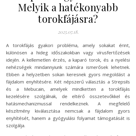
Melyik a hatékonyabb
torokfájásra?
2025.07.18.
A torokfájás gyakori probléma, amely sokakat érint,
különösen a hideg időszakokban vagy vírusfertőzések
idején. A kellemetlen érzés, a kaparó torok, és a nyelési
nehézségek mindannyiunk számára ismerősek lehetnek.
Ebben a helyzetben sokan keresnek gyors megoldást a
fájdalom enyhítésére. Két népszerű választás a Strepsils
és a Mebucain, amelyek mindketten a torokfájás
kezelésére szolgálnak, de eltérő összetevőkkel és
hatásmechanizmussal rendelkeznek. A megfelelő
készítmény kiválasztása nemcsak a fájdalom gyors
enyhítését, hanem a gyógyulási folyamat támogatását is
szolgálja.