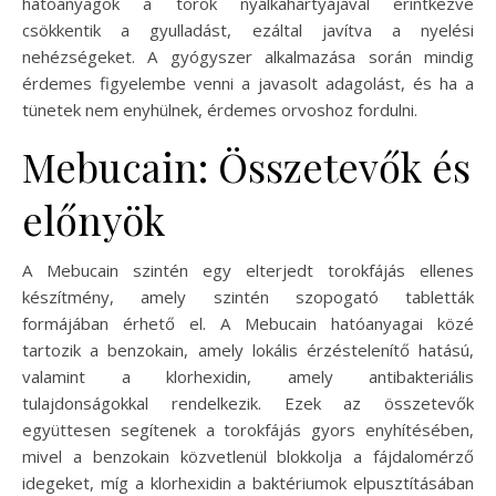
hatóanyagok a torok nyálkahártyájával érintkezve
csökkentik a gyulladást, ezáltal javítva a nyelési
nehézségeket. A gyógyszer alkalmazása során mindig
érdemes figyelembe venni a javasolt adagolást, és ha a
tünetek nem enyhülnek, érdemes orvoshoz fordulni.
Mebucain: Összetevők és
előnyök
A Mebucain szintén egy elterjedt torokfájás ellenes
készítmény, amely szintén szopogató tabletták
formájában érhető el. A Mebucain hatóanyagai közé
tartozik a benzokain, amely lokális érzéstelenítő hatású,
valamint a klorhexidin, amely antibakteriális
tulajdonságokkal rendelkezik. Ezek az összetevők
együttesen segítenek a torokfájás gyors enyhítésében,
mivel a benzokain közvetlenül blokkolja a fájdalomérző
idegeket, míg a klorhexidin a baktériumok elpusztításában