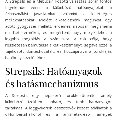
A Strepsils és a Mebucain közötti választás során fontos
figyelembe venni a különböző hatóanyagokat, a
felhasználási javaslatokat, valamint a lehetséges
mellékhatásokat. Mielőtt elköteleznénk magunkat egy
adott gyógyszer mellett, érdemes alaposan megismerni
mindkét terméket, és megérteni, hogy melyik lehet a
legjobb megoldás a számunkra. A cikk célja, hogy
részletesen bemutassa a két készítményt, segítve ezzel a
tájékozott döntéshozatalt, és hozzájárulva a torokfájás
hatékony kezeléséhez.
Strepsils: Hatóanyagok
és hatásmechanizmus
A Strepsils egy népszerű torokfertőtlenítő, amely
különböző ízekben kapható, és több hatóanyagot
tartalmaz. A leggyakoribb összetevők között találhatók a
diklór-benzil-alkohol és a amilmetakrezol, amelyek