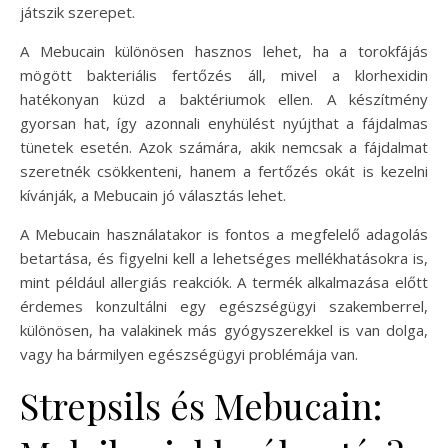
játszik szerepet.
A Mebucain különösen hasznos lehet, ha a torokfájás
mögött bakteriális fertőzés áll, mivel a klorhexidin
hatékonyan küzd a baktériumok ellen. A készítmény
gyorsan hat, így azonnali enyhülést nyújthat a fájdalmas
tünetek esetén. Azok számára, akik nemcsak a fájdalmat
szeretnék csökkenteni, hanem a fertőzés okát is kezelni
kívánják, a Mebucain jó választás lehet.
A Mebucain használatakor is fontos a megfelelő adagolás
betartása, és figyelni kell a lehetséges mellékhatásokra is,
mint például allergiás reakciók. A termék alkalmazása előtt
érdemes konzultálni egy egészségügyi szakemberrel,
különösen, ha valakinek más gyógyszerekkel is van dolga,
vagy ha bármilyen egészségügyi problémája van.
Strepsils és Mebucain: