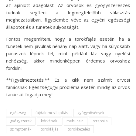
az ajánlott adagolást. Az orvosok és gyógyszerészek
tudnak segíteni a legmegfelelőbb választás
meghozatalában, figyelembe véve az egyéni egészségi
állapotot és a tünetek súlyosságát.
Fontos megemlíteni, hogy a torokfájás esetén, ha a
tünetek nem javulnak néhány nap alatt, vagy ha súlyosabb
panaszok lépnek fel, mint például láz vagy nyelési
nehézség, akkor mindenképpen érdemes orvoshoz
fordulni.
**Figyelmeztetés:** Ez a cikk nem számít orvosi
tanácsnak. Egészségügyi probléma esetén mindig az orvos
tanácsát fogadja meg!
egészség
fájdalomcsillapítás
gyógynövények
gyógyszerek
kórképek
mebucain
strepsils
szimptómák
torokfájás
torokkezelés