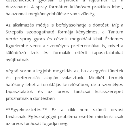
duzzanatot. A spray formátum különösen praktikus lehet,
ha azonnali megkönnyebbülésre van szükség.
Az alkalmazás módja is befolyásolhatja a döntést. Míg a
Strepsils szopogatható formája kényelmes, a Tantum
Verde spray gyors és célzott megoldást kínál. Érdemes
figyelembe venni a személyes preferenciákat is, mivel a
különböző ízek és formulák eltérő tapasztalatokat
nyújthatnak.
Végső soron a legjobb megoldás az, ha az egyéni tünetek
és preferenciák alapján választunk. Mindkét termék
hatékony lehet a torokfájás kezelésében, de a személyes
tapasztalatok és az orvos tanácsai kulcsszerepet
játszhatnak a döntésben.
**Figyelmeztetés:** Ez a cikk nem számít orvosi
tanácsnak. Egészségügyi probléma esetén mindenki csak
az orvos tanácsát fogadja meg.