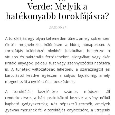
Verde: Melyik a
hatékonyabb torokfájásra?
2025.06.17.
A torokfájás egy olyan kellemetlen tünet, amely sok ember
életét megnehezíti, különösen a hideg hónapokban. A
torokfájás különböző okokból kialakulhat, beleértve a
vírusos és bakteriális fertőzéseket, allergiákat, vagy akár
irritáló anyagok, például füst vagy szennyeződés hatására
is. A tünetek változatosak lehetnek, a szárazságtól és
karcolástól kezdve egészen a súlyos fájdalomig, amely
megnehezíti a nyelést és a beszédet is.
A torokfájás kezelésére számos módszer áll
rendelkezésre, a házi praktikáktól kezdve a vény nélkül
kapható gyógyszerekig. Két népszerű termék, amelyek
gyakran merülnek fel a torokfájás enyhítésére, a Strepsils