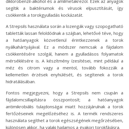
diklorobenzil-alkohol és a amilmetakrezol. Ezek az anyagok
segítik a baktériumok és vírusok elpusztítását, így
csökkentik a torokgyulladás kockázatát.
A Strepsils használata során a lozengák vagy szopogatható
tabletták lassan feloldódnak a szájban, lehetővé téve, hogy
a hatóanyagok közvetlenül érintkezzenek a torok
nyálkahártyájával. Ez a módszer nemcsak a fájdalom
csökkentésére szolgál, hanem a gyulladásos folyamatok
mérséklésére is. A készítmény ízesítései, mint például a
méz és citrom vagy a mentol, tovább fokozzák a
kellemetlen érzések enyhülését, és segítenek a torok
hidratálásában.
Fontos megjegyezni, hogy a Strepsils nem csupán a
fájdalomcsillapításra összpontosít; a hatóanyagok
antimikrobiális tulajdonságai miatt hozzájárulnak a torok
fertőzéseinek megelőzéséhez is. A termék rendszeres
használata segíthet a torok egészségének megőrzésében,
különösen akkor, ha valaki hajlamos a gyakori torokfájásra.