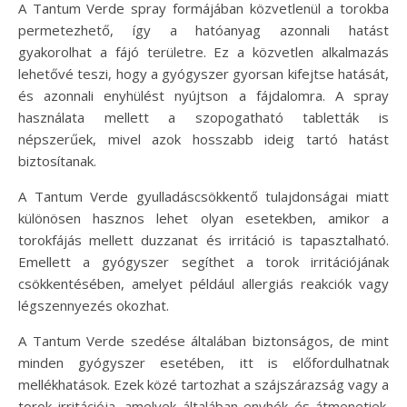
A Tantum Verde spray formájában közvetlenül a torokba
permetezhető, így a hatóanyag azonnali hatást
gyakorolhat a fájó területre. Ez a közvetlen alkalmazás
lehetővé teszi, hogy a gyógyszer gyorsan kifejtse hatását,
és azonnali enyhülést nyújtson a fájdalomra. A spray
használata mellett a szopogatható tabletták is
népszerűek, mivel azok hosszabb ideig tartó hatást
biztosítanak.
A Tantum Verde gyulladáscsökkentő tulajdonságai miatt
különösen hasznos lehet olyan esetekben, amikor a
torokfájás mellett duzzanat és irritáció is tapasztalható.
Emellett a gyógyszer segíthet a torok irritációjának
csökkentésében, amelyet például allergiás reakciók vagy
légszennyezés okozhat.
A Tantum Verde szedése általában biztonságos, de mint
minden gyógyszer esetében, itt is előfordulhatnak
mellékhatások. Ezek közé tartozhat a szájszárazság vagy a
torok irritációja, amelyek általában enyhék és átmenetiek.