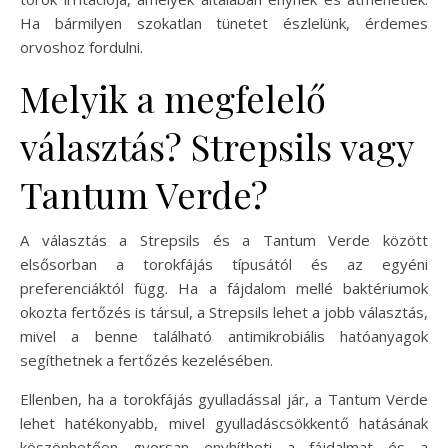
Ha bármilyen szokatlan tünetet észlelünk, érdemes
orvoshoz fordulni.
Melyik a megfelelő
választás? Strepsils vagy
Tantum Verde?
A választás a Strepsils és a Tantum Verde között
elsősorban a torokfájás típusától és az egyéni
preferenciáktól függ. Ha a fájdalom mellé baktériumok
okozta fertőzés is társul, a Strepsils lehet a jobb választás,
mivel a benne található antimikrobiális hatóanyagok
segíthetnek a fertőzés kezelésében.
Ellenben, ha a torokfájás gyulladással jár, a Tantum Verde
lehet hatékonyabb, mivel gyulladáscsökkentő hatásának
köszönhetően gyorsan enyhítheti a fájdalmat és a