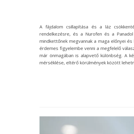
A fájdalom csillapítása és a láz csökke
rendelkezésre, és a Nurofen és a Panadol
mindkettőnek megvannak a maga előnyei és há
érdemes figyelembe venni a megfelelő válasz
már önmagában is alapvető különbség. A ké
mérséklése, eltérő körülmények között lehet