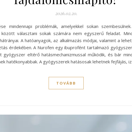
2026.02.20.
ntése mindennapi problémák, amelyekkel sokan szembesülnek
 között választani sokak számára nem egyszerű feladat. Mind
trányai. A hatóanyagok, az alkalmazás módjai, valamint a leh
tás érdekében. A Nurofen egy ibuprofént tartalmazó gyógyszer,
t gyógyszer eltérő hatásmechanizmussal működik, és bár mindk
nek hatékonyabbak. A gyógyszerek hatásosak lehetnek fejfájás, 
TOVÁBB