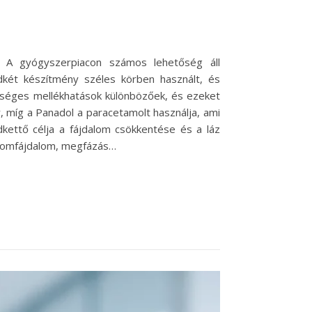
. A gyógyszerpiacon számos lehetőség áll
két készítmény széles körben használt, és
etséges mellékhatások különbözőek, és ezeket
 míg a Panadol a paracetamolt használja, ami
ettő célja a fájdalom csökkentése és a láz
izomfájdalom, megfázás…