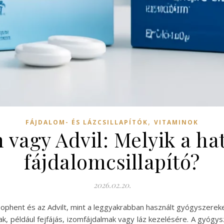
,
FÁJDALOM- ÉS LÁZCSILLAPÍTÓK
VITAMINOK
vagy Advil: Melyik a h
fájdalomcsillapító?
2026.02.20.
ubophent és az Advilt, mint a leggyakrabban használt gyógyszere
ak, például fejfájás, izomfájdalmak vagy láz kezelésére. A gyóg