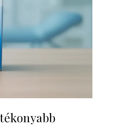
K
atékonyabb