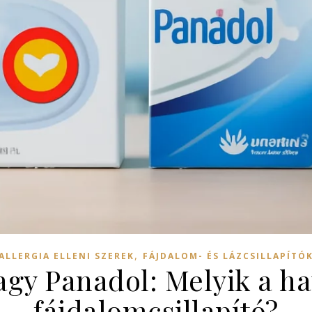
,
ALLERGIA ELLENI SZEREK
FÁJDALOM- ÉS LÁZCSILLAPÍTÓ
agy Panadol: Melyik a h
fájdalomcsillapító?