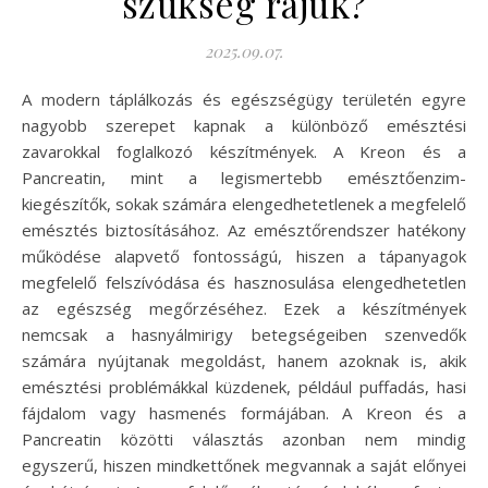
szükség rájuk?
2025.09.07.
A modern táplálkozás és egészségügy területén egyre
nagyobb szerepet kapnak a különböző emésztési
zavarokkal foglalkozó készítmények. A Kreon és a
Pancreatin, mint a legismertebb emésztőenzim-
kiegészítők, sokak számára elengedhetetlenek a megfelelő
emésztés biztosításához. Az emésztőrendszer hatékony
működése alapvető fontosságú, hiszen a tápanyagok
megfelelő felszívódása és hasznosulása elengedhetetlen
az egészség megőrzéséhez. Ezek a készítmények
nemcsak a hasnyálmirigy betegségeiben szenvedők
számára nyújtanak megoldást, hanem azoknak is, akik
emésztési problémákkal küzdenek, például puffadás, hasi
fájdalom vagy hasmenés formájában. A Kreon és a
Pancreatin közötti választás azonban nem mindig
egyszerű, hiszen mindkettőnek megvannak a saját előnyei