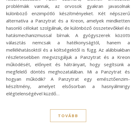
problémáik vannak, az orvosok gyakran javasolnak
különböző enzimpótló készítményeket. Két népszerű
alternatíva a Panzytrat és a Kreon, amelyek mindketten
hasonló célokat szolgálnak, de különböző összetevőkkel és
hatásmechanizmussal bírnak. A gyógyszerek közötti
választás nemcsak a hatékonyságtól, hanem a
mellékhatásoktól és a költségektől is függ. Az alábbiakban
részletesebben megvizsgáljuk a Panzytrat és a Kreon
működését, előnyeit és hátrányait, hogy segítsünk a
megfelelő döntés meghozatalában. Mi a Panzytrat és
hogyan működik? A Panzytrat egy emésztőenzim-
készítmény, amelyet elsősorban a hasnyálmirigy
elégtelenségével küzdő…
TOVÁBB