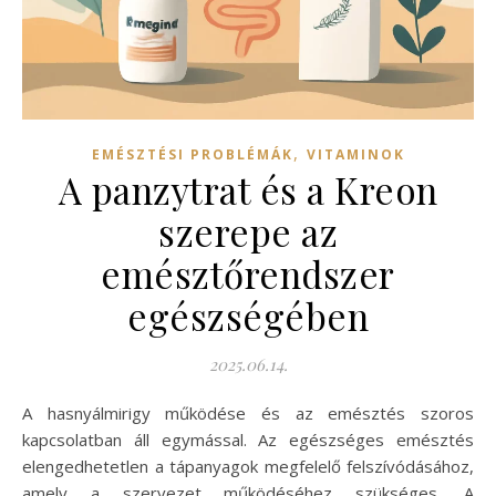
,
EMÉSZTÉSI PROBLÉMÁK
VITAMINOK
A panzytrat és a Kreon
szerepe az
emésztőrendszer
egészségében
2025.06.14.
A hasnyálmirigy működése és az emésztés szoros
kapcsolatban áll egymással. Az egészséges emésztés
elengedhetetlen a tápanyagok megfelelő felszívódásához,
amely a szervezet működéséhez szükséges. A