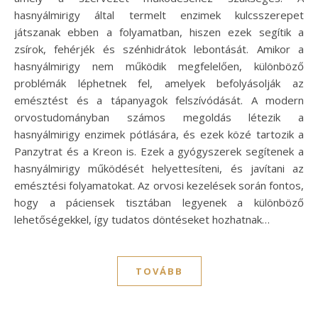
hasnyálmirigy által termelt enzimek kulcsszerepet
játszanak ebben a folyamatban, hiszen ezek segítik a
zsírok, fehérjék és szénhidrátok lebontását. Amikor a
hasnyálmirigy nem működik megfelelően, különböző
problémák léphetnek fel, amelyek befolyásolják az
emésztést és a tápanyagok felszívódását. A modern
orvostudományban számos megoldás létezik a
hasnyálmirigy enzimek pótlására, és ezek közé tartozik a
Panzytrat és a Kreon is. Ezek a gyógyszerek segítenek a
hasnyálmirigy működését helyettesíteni, és javítani az
emésztési folyamatokat. Az orvosi kezelések során fontos,
hogy a páciensek tisztában legyenek a különböző
lehetőségekkel, így tudatos döntéseket hozhatnak…
TOVÁBB