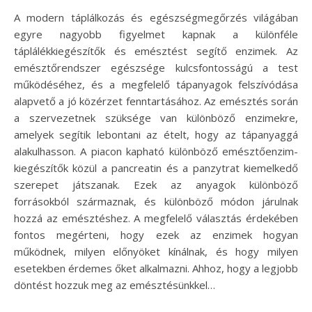
A modern táplálkozás és egészségmegőrzés világában
egyre nagyobb figyelmet kapnak a különféle
táplálékkiegészítők és emésztést segítő enzimek. Az
emésztőrendszer egészsége kulcsfontosságú a test
működéséhez, és a megfelelő tápanyagok felszívódása
alapvető a jó közérzet fenntartásához. Az emésztés során
a szervezetnek szüksége van különböző enzimekre,
amelyek segítik lebontani az ételt, hogy az tápanyaggá
alakulhasson. A piacon kapható különböző emésztőenzim-
kiegészítők közül a pancreatin és a panzytrat kiemelkedő
szerepet játszanak. Ezek az anyagok különböző
forrásokból származnak, és különböző módon járulnak
hozzá az emésztéshez. A megfelelő választás érdekében
fontos megérteni, hogy ezek az enzimek hogyan
működnek, milyen előnyöket kínálnak, és hogy milyen
esetekben érdemes őket alkalmazni. Ahhoz, hogy a legjobb
döntést hozzuk meg az emésztésünkkel…