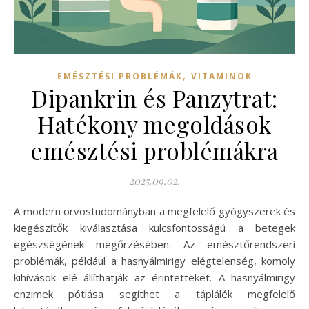
,
EMÉSZTÉSI PROBLÉMÁK
VITAMINOK
Dipankrin és Panzytrat:
Hatékony megoldások
emésztési problémákra
2025.09.02.
A modern orvostudományban a megfelelő gyógyszerek és
kiegészítők kiválasztása kulcsfontosságú a betegek
egészségének megőrzésében. Az emésztőrendszeri
problémák, például a hasnyálmirigy elégtelenség, komoly
kihívások elé állíthatják az érintetteket. A hasnyálmirigy
enzimek pótlása segíthet a táplálék megfelelő