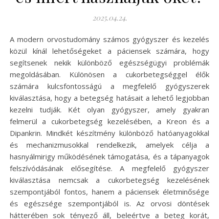
2025.04.24.
A modern orvostudomány számos gyógyszer és kezelés
közül kínál lehetőségeket a páciensek számára, hogy
segítsenek nekik különböző egészségügyi problémák
megoldásában. Különösen a cukorbetegséggel élők
számára kulcsfontosságú a megfelelő gyógyszerek
kiválasztása, hogy a betegség hatásait a lehető legjobban
kezelni tudják. Két olyan gyógyszer, amely gyakran
felmerül a cukorbetegség kezelésében, a Kreon és a
Dipankrin. Mindkét készítmény különböző hatóanyagokkal
és mechanizmusokkal rendelkezik, amelyek célja a
hasnyálmirigy működésének támogatása, és a tápanyagok
felszívódásának elősegítése. A megfelelő gyógyszer
kiválasztása nemcsak a cukorbetegség kezelésének
szempontjából fontos, hanem a páciensek életminősége
és egészsége szempontjából is. Az orvosi döntések
hátterében sok tényező áll, beleértve a beteg korát,