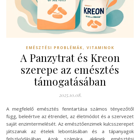
,
EMÉSZTÉSI PROBLÉMÁK
VITAMINOK
A Panzytrat és Kreon
szerepe az emésztés
támogatásában
2025.10.08.
A megfelelő emésztés fenntartása számos tényezőtől
függ, beleértve az étrendet, az életmódot és a szervezet
saját enzimtermelését. Az emésztőenzimek kulcsszerepet
játszanak az ételek lebontásában és a tápanyagok
felszívódásában. Azok számára, akiknek emésztési