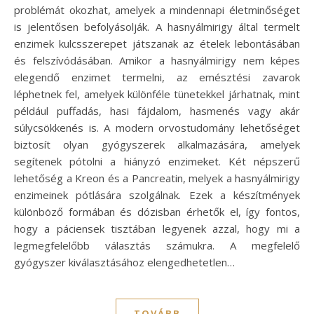
problémát okozhat, amelyek a mindennapi életminőséget
is jelentősen befolyásolják. A hasnyálmirigy által termelt
enzimek kulcsszerepet játszanak az ételek lebontásában
és felszívódásában. Amikor a hasnyálmirigy nem képes
elegendő enzimet termelni, az emésztési zavarok
léphetnek fel, amelyek különféle tünetekkel járhatnak, mint
például puffadás, hasi fájdalom, hasmenés vagy akár
súlycsökkenés is. A modern orvostudomány lehetőséget
biztosít olyan gyógyszerek alkalmazására, amelyek
segítenek pótolni a hiányzó enzimeket. Két népszerű
lehetőség a Kreon és a Pancreatin, melyek a hasnyálmirigy
enzimeinek pótlására szolgálnak. Ezek a készítmények
különböző formában és dózisban érhetők el, így fontos,
hogy a páciensek tisztában legyenek azzal, hogy mi a
legmegfelelőbb választás számukra. A megfelelő
gyógyszer kiválasztásához elengedhetetlen…
TOVÁBB