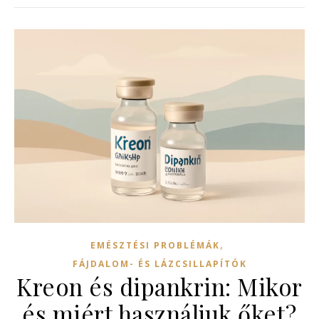
,
EMÉSZTÉSI PROBLÉMÁK
FÁJDALOM- ÉS LÁZCSILLAPÍTÓK
Kreon és dipankrin: Mikor
és miért használjuk őket?