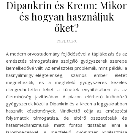
Dipankrin és Kreon: Mikor
és hogyan használjuk
őket?
2025.11.20.
A modern orvostudomány fejlődésével a táplálkozás és az
emésztés támogatására szolgáló gyógyszerek szerepe
kiemelkedővé vált. Az emésztési problémák, mint például a
hasnyálmirigy-elégtelenség, számos ember életét
megnehezítik, és a megfelelő gyógyszeres kezelés
elengedhetetlen lehet a tünetek enyhítésében és az
életminőség javításában. A piacon elérhető különböző
gyógyszerek közül a Dipankrin és a Kreon a leggyakrabban
használt készítmények. Mindkettő célja az emésztési
folyamatok támogatása, de eltérő összetételük és
hatásmechanizmusuk miatt fontos tisztában lenni a
különbségeikkel. A megfelelő gyógyszer kiválasztása