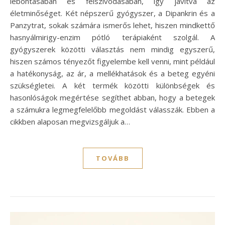
lebontásában és felszívódásában, így javítva az
életminőséget. Két népszerű gyógyszer, a Dipankrin és a
Panzytrat, sokak számára ismerős lehet, hiszen mindkettő
hasnyálmirigy-enzim pótló terápiaként szolgál. A
gyógyszerek közötti választás nem mindig egyszerű,
hiszen számos tényezőt figyelembe kell venni, mint például
a hatékonyság, az ár, a mellékhatások és a beteg egyéni
szükségletei. A két termék közötti különbségek és
hasonlóságok megértése segíthet abban, hogy a betegek
a számukra legmegfelelőbb megoldást válasszák. Ebben a
cikkben alaposan megvizsgáljuk a…
TOVÁBB