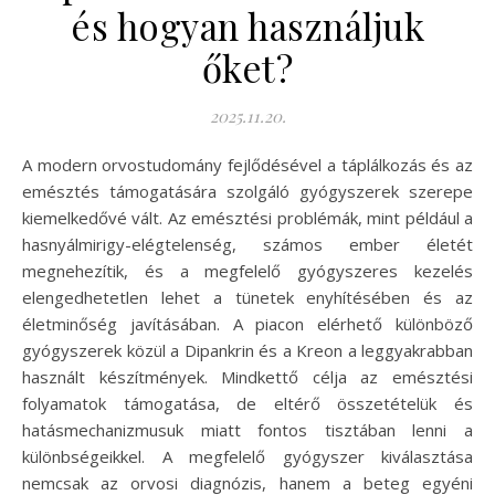
és hogyan használjuk
őket?
2025.11.20.
A modern orvostudomány fejlődésével a táplálkozás és az
emésztés támogatására szolgáló gyógyszerek szerepe
kiemelkedővé vált. Az emésztési problémák, mint például a
hasnyálmirigy-elégtelenség, számos ember életét
megnehezítik, és a megfelelő gyógyszeres kezelés
elengedhetetlen lehet a tünetek enyhítésében és az
életminőség javításában. A piacon elérhető különböző
gyógyszerek közül a Dipankrin és a Kreon a leggyakrabban
használt készítmények. Mindkettő célja az emésztési
folyamatok támogatása, de eltérő összetételük és
hatásmechanizmusuk miatt fontos tisztában lenni a
különbségeikkel. A megfelelő gyógyszer kiválasztása
nemcsak az orvosi diagnózis, hanem a beteg egyéni