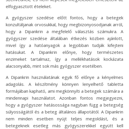
elfogyasztott ételeket.
A gyógyszer szedése előtt fontos, hogy a betegek
konzultáljanak orvosukkal, hogy megbizonyosodjanak arról,
hogy a Dipankrin a megfelelő választás számukra. A
gyógyszer szedése általában étkezés közben ajánlott,
mivel így a hatóanyagok a legjobban tudják kifejteni
hatásukat. A Dipankrin előnye, hogy természetes
enzimeket tartalmaz, így a mellékhatások kockázata
alacsonyabb, mint sok más gyógyszer esetében.
A Dipankrin használatának egyik fő előnye a kényelmes
adagolás. A készítmény könnyen lenyelhető tabletta
formájában kapható, ami megkönnyíti a betegek számára a
mindennapi használatot. Azonban fontos megjegyezni,
hogy a gyógyszer hatásossága nagyban függ a betegség
súlyosságától és a beteg általános állapotától. A Dipankrin
nem minden esetben nyújt teljes megoldást, és a
betegeknek esetleg más gyógyszerekkel együtt kell