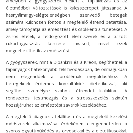
amelyben a gyógyszerek mellett a táplálkozás és az
életmódbeli változtatások is kulcsszerepet játszanak. A
hasnyálmirigy-elégtelenségben szenvedő betegek
számára különösen fontos a megfelelő étrend betartása,
amely támogatja az emésztést és csökkenti a tüneteket. A
zsíros ételek, a feldolgozott élelmiszerek és a túlzott
cukorfogyasztás kerülése javasolt, mivel ezek
megnehezíthetik az emésztést.
A gyógyszerek, mint a Dipankrin és a Kreon, segíthetnek a
tápanyagok hatékonyabb felszívódásában, de önmagukban
nem elegendőek a problémák megoldásához. A
betegeknek érdemes konzultálniuk dietetikussal, aki
segíthet személyre szabott étrendet kialakítani. A
rendszeres testmozgás és a stresszkezelés szintén
hozzájárulhat az emésztési zavarok kezeléséhez.
A megfelelő diagnózis felállítása és a megfelelő kezelési
módszerek alkalmazása érdekében elengedhetetlen a
szoros együttműködés az orvosokkal és a dietetikusokkal.