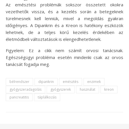
Az emésztési problémák sokszor összetett okokra
vezethetők vissza, és a kezelés során a betegeknek
türelmesnek kell lenniük, mivel a megoldás gyakran
időigényes. A Dipankrin és a Kreon is hatékony eszközök
lehetnek, de a teljes körű kezelés érdekében az
életmódbeli változtatások is elengedhetetlenek.
Figyelem: Ez a cikk nem számít orvosi tanácsnak.
Egészségügyi probléma esetén mindenki csak az orvos
tanácsát fogadja meg.
bélrendszer
dipankrin
emésztés
enzimek
gyógyszeradagolás
gyógyszerek
használat
kreon
pancreatitis
táplálkozás