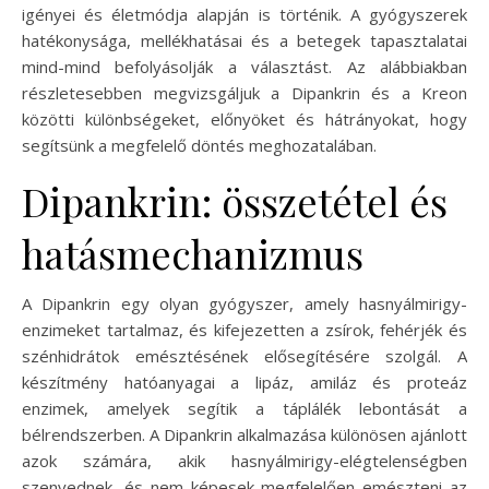
igényei és életmódja alapján is történik. A gyógyszerek
hatékonysága, mellékhatásai és a betegek tapasztalatai
mind-mind befolyásolják a választást. Az alábbiakban
részletesebben megvizsgáljuk a Dipankrin és a Kreon
közötti különbségeket, előnyöket és hátrányokat, hogy
segítsünk a megfelelő döntés meghozatalában.
Dipankrin: összetétel és
hatásmechanizmus
A Dipankrin egy olyan gyógyszer, amely hasnyálmirigy-
enzimeket tartalmaz, és kifejezetten a zsírok, fehérjék és
szénhidrátok emésztésének elősegítésére szolgál. A
készítmény hatóanyagai a lipáz, amiláz és proteáz
enzimek, amelyek segítik a táplálék lebontását a
bélrendszerben. A Dipankrin alkalmazása különösen ajánlott
azok számára, akik hasnyálmirigy-elégtelenségben
szenvednek, és nem képesek megfelelően emészteni az