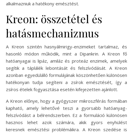
alkalmazniuk a hatékony emésztést.
Kreon: összetétel és
hatásmechanizmus
A Kreon szintén hasnyálmirigy-enzimeket tartalmaz, és
hasonló módon működik, mint a Dipankrin. A Kreon fő
hatóanyagai is lipáz, amiláz és proteáz enzimek, amelyek
segítik a táplálék lebontását és felszívódását. A Kreon
azonban egyedülálló formulájának köszönhetően különösen
hatékonyan tudja segíteni a zsírok emésztését, így a
zsíros ételek fogyasztása esetén kifejezetten ajánlott.
A Kreon előnye, hogy a gyógyszer mikroszférás formában
kapható, amely lehetővé teszi a gyorsabb hatóanyag-
felszívódást a bélrendszerben. Ez a formuláció különösen
hasznos lehet azok számára, akik gyors enyhülést
keresnek emésztési problémáikra. A Kreon szedése is