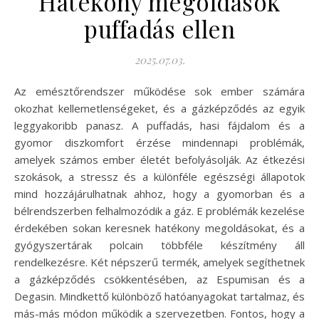
Hatékony megoldások
puffadás ellen
2025.07.03.
Az emésztőrendszer működése sok ember számára
okozhat kellemetlenségeket, és a gázképződés az egyik
leggyakoribb panasz. A puffadás, hasi fájdalom és a
gyomor diszkomfort érzése mindennapi problémák,
amelyek számos ember életét befolyásolják. Az étkezési
szokások, a stressz és a különféle egészségi állapotok
mind hozzájárulhatnak ahhoz, hogy a gyomorban és a
bélrendszerben felhalmozódik a gáz. E problémák kezelése
érdekében sokan keresnek hatékony megoldásokat, és a
gyógyszertárak polcain többféle készítmény áll
rendelkezésre. Két népszerű termék, amelyek segíthetnek
a gázképződés csökkentésében, az Espumisan és a
Degasin. Mindkettő különböző hatóanyagokat tartalmaz, és
más-más módon működik a szervezetben. Fontos, hogy a