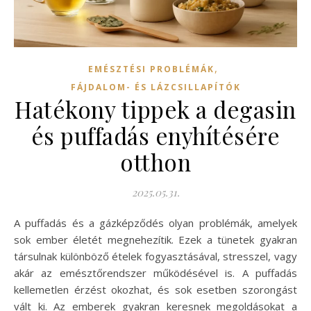
,
EMÉSZTÉSI PROBLÉMÁK
FÁJDALOM- ÉS LÁZCSILLAPÍTÓK
Hatékony tippek a degasin
és puffadás enyhítésére
otthon
2025.05.31.
A puffadás és a gázképződés olyan problémák, amelyek
sok ember életét megnehezítik. Ezek a tünetek gyakran
társulnak különböző ételek fogyasztásával, stresszel, vagy
akár az emésztőrendszer működésével is. A puffadás
kellemetlen érzést okozhat, és sok esetben szorongást
vált ki. Az emberek gyakran keresnek megoldásokat a