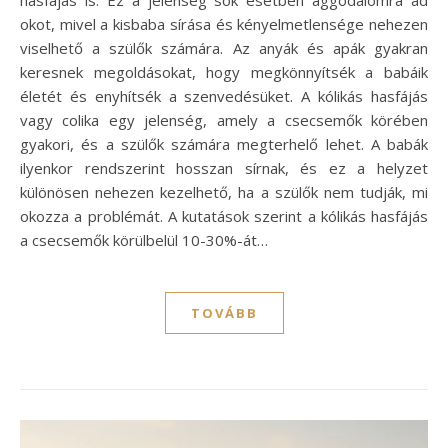
okot, mivel a kisbaba sírása és kényelmetlensége nehezen
viselhető a szülők számára. Az anyák és apák gyakran
keresnek megoldásokat, hogy megkönnyítsék a babáik
életét és enyhítsék a szenvedésüket. A kólikás hasfájás
vagy colika egy jelenség, amely a csecsemők körében
gyakori, és a szülők számára megterhelő lehet. A babák
ilyenkor rendszerint hosszan sírnak, és ez a helyzet
különösen nehezen kezelhető, ha a szülők nem tudják, mi
okozza a problémát. A kutatások szerint a kólikás hasfájás
a csecsemők körülbelül 10-30%-át…
TOVÁBB