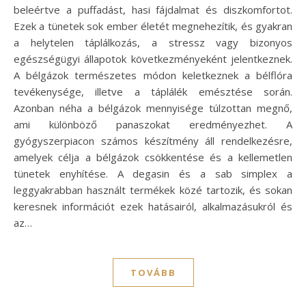
beleértve a puffadást, hasi fájdalmat és diszkomfortot.
Ezek a tünetek sok ember életét megnehezítik, és gyakran
a helytelen táplálkozás, a stressz vagy bizonyos
egészségügyi állapotok következményeként jelentkeznek.
A bélgázok természetes módon keletkeznek a bélflóra
tevékenysége, illetve a táplálék emésztése során.
Azonban néha a bélgázok mennyisége túlzottan megnő,
ami különböző panaszokat eredményezhet. A
gyógyszerpiacon számos készítmény áll rendelkezésre,
amelyek célja a bélgázok csökkentése és a kellemetlen
tünetek enyhítése. A degasin és a sab simplex a
leggyakrabban használt termékek közé tartozik, és sokan
keresnek információt ezek hatásairól, alkalmazásukról és
az…
TOVÁBB