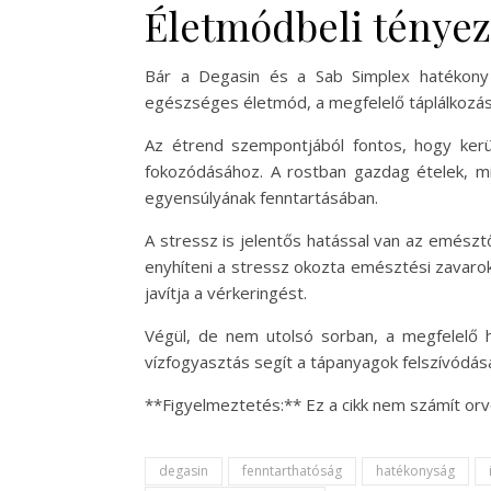
Életmódbeli ténye
Bár a Degasin és a Sab Simplex hatékony
egészséges életmód, a megfelelő táplálkozás
Az étrend szempontjából fontos, hogy kerül
fokozódásához. A rostban gazdag ételek, mi
egyensúlyának fenntartásában.
A stressz is jelentős hatással van az emészt
enyhíteni a stressz okozta emésztési zavaro
javítja a vérkeringést.
Végül, de nem utolsó sorban, a megfelelő
vízfogyasztás segít a tápanyagok felszívódásá
**Figyelmeztetés:** Ez a cikk nem számít orv
degasin
fenntarthatóság
hatékonyság