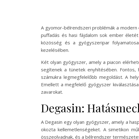
A gyomor-bélrendszeri problémák a modern él
puffadás és hasi fájdalom sok ember életét 
közösség és a gyógyszeripar folyamatosa
kezelésében.
Két olyan gyógyszer, amely a piacon elérhet
segítenek a tünetek enyhítésében. Fontos, 
számukra legmegfelelőbb megoldást. A helye
Emellett a megfelelő gyógyszer kiválasztása
zavarokat.
Degasin: Hatásmec
A Degasin egy olyan gyógyszer, amely a hasp
okozta kellemetlenségeket. A simetikon mű
összeolvadnak, és a bélrendszer természetes