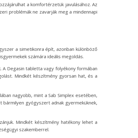
zzájárulhat a komfortérzetük javulásához. Az
szeri problémák ne zavarják meg a mindennapi
gyszer a simetikonra épít, azonban különböző
kisgyermekek számára ideális megoldás.
. A Degasin tabletta vagy folyékony formában
olást. Mindkét készítmény gyorsan hat, és a
lában nagyobb, mint a Sab Simplex esetében,
őtt bármilyen gyógyszert adnak gyermeküknek,
szánjuk. Mindkét készítmény hatékony lehet a
zségügyi szakemberrel.