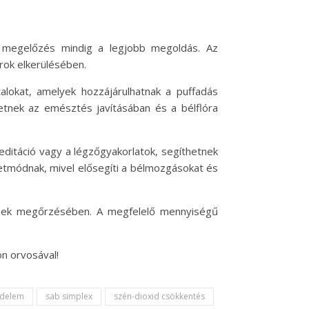
 megelőzés mindig a legjobb megoldás. Az
rok elkerülésében.
alokat, amelyek hozzájárulhatnak a puffadás
etnek az emésztés javításában és a bélflóra
editáció vagy a légzőgyakorlatok, segíthetnek
etmódnak, mivel elősegíti a bélmozgásokat és
ének megőrzésében. A megfelelő mennyiségű
n orvosával!
édelem
sab simplex
szén-dioxid csökkentés