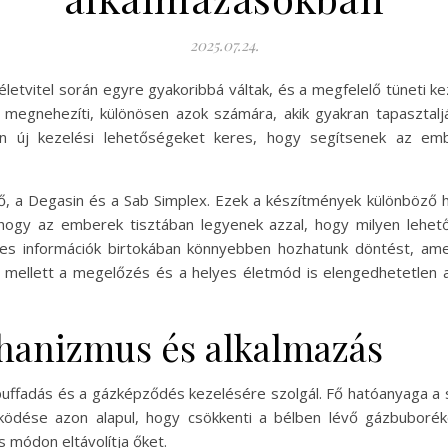
2025.07.24.
etvitel során egyre gyakoribbá váltak, és a megfelelő tüneti ke
megnehezíti, különösen azok számára, akik gyakran tapasztalj
n új kezelési lehetőségeket keres, hogy segítsenek az em
ő, a Degasin és a Sab Simplex. Ezek a készítmények különböző
hogy az emberek tisztában legyenek azzal, hogy milyen lehető
s információk birtokában könnyebben hozhatunk döntést, amel
 mellett a megelőzés és a helyes életmód is elengedhetetlen 
hanizmus és alkalmazás
uffadás és a gázképződés kezelésére szolgál. Fő hatóanyaga a s
ködése azon alapul, hogy csökkenti a bélben lévő gázbuboréko
 módon eltávolítja őket.