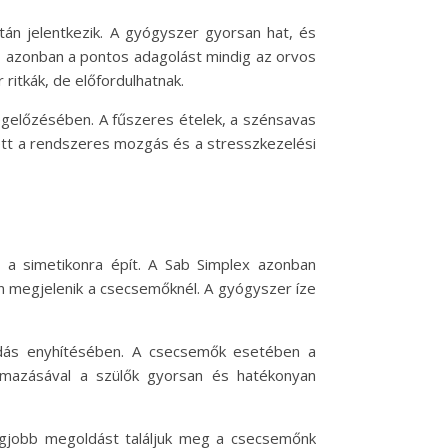
án jelentkezik. A gyógyszer gyorsan hat, és
ó, azonban a pontos adagolást mindig az orvos
itkák, de előfordulhatnak.
egelőzésében. A fűszeres ételek, a szénsavas
lett a rendszeres mozgás és a stresszkezelési
a simetikonra épít. A Sab Simplex azonban
n megjelenik a csecsemőknél. A gyógyszer íze
adás enyhítésében. A csecsemők esetében a
lmazásával a szülők gyorsan és hatékonyan
egjobb megoldást találjuk meg a csecsemőnk