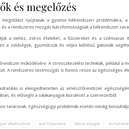
zők és megelőzés
 megoldást nyújtanak a gyomor-bélrendszeri problémákra, a
 és a rendszeres mozgás kulcsfontosságúak a bélrendszeri zava
jük a nehéz, zsíros ételeket, a fűszereket és a szénsavas it
nt a zöldségek, gyümölcsök és teljes kiőrlésű gabonák segíth
őrendszer működésére. A stresszkezelési technikák, például a m
kat. A rendszeres testmozgás is fontos része az egészséges él
 hidratálás is elengedhetetlen az emésztőrendszer egészség
ban, és elősegíti a salakanyagok kiürülését a szervezetből.
osi tanácsnak. Egészségügyi problémák esetén mindig konzultáljo
ipari alkalmazások
ipari folyamatok
kémiai anyagok
környezetv