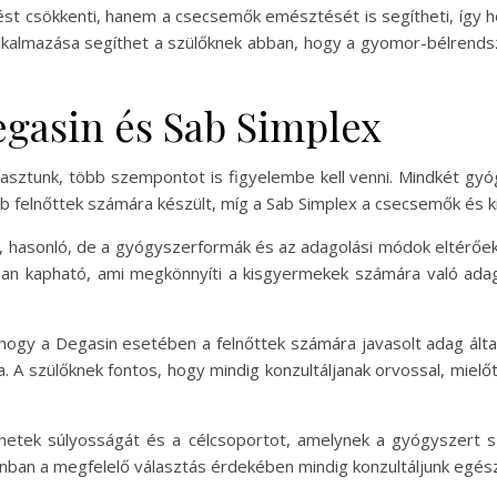
 csökkenti, hanem a csecsemők emésztését is segítheti, így ho
alkalmazása segíthet a szülőknek abban, hogy a gyomor-bélrend
egasin és Sab Simplex
lasztunk, több szempontot is figyelembe kell venni. Mindkét gyó
bb felnőttek számára készült, míg a Sab Simplex a csecsemők és 
 hasonló, de a gyógyszerformák és az adagolási módok eltérőek
ban kapható, ami megkönnyíti a kisgyermekek számára való adag
ogy a Degasin esetében a felnőttek számára javasolt adag álta
. A szülőknek fontos, hogy mindig konzultáljanak orvossal, miel
ünetek súlyosságát és a célcsoportot, amelynek a gyógyszert 
ban a megfelelő választás érdekében mindig konzultáljunk egés