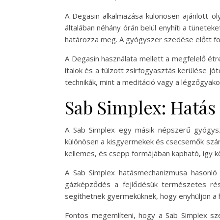
A Degasin alkalmazása különösen ajánlott o
általában néhány órán belül enyhíti a tünete
határozza meg. A gyógyszer szedése előtt fon
A Degasin használata mellett a megfelelő ét
italok és a túlzott zsírfogyasztás kerülése 
technikák, mint a meditáció vagy a légzőgyak
Sab Simplex: Hatás
A Sab Simplex egy másik népszerű gyógysz
különösen a kisgyermekek és csecsemők számá
kellemes, és csepp formájában kapható, így k
A Sab Simplex hatásmechanizmusa hasonló 
gázképződés a fejlődésük természetes rés
segíthetnek gyermeküknek, hogy enyhüljön a h
Fontos megemlíteni, hogy a Sab Simplex sz