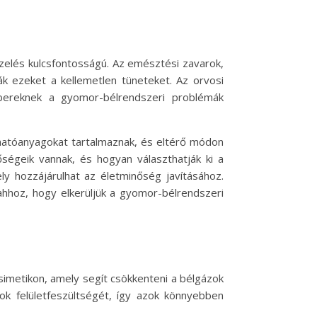
zelés kulcsfontosságú. Az emésztési zavarok,
ák ezeket a kellemetlen tüneteket. Az orvosi
bereknek a gyomor-bélrendszeri problémák
 hatóanyagokat tartalmaznak, és eltérő módon
ségeik vannak, és hogyan választhatják ki a
y hozzájárulhat az életminőség javításához.
ahhoz, hogy elkerüljük a gyomor-bélrendszeri
imetikon, amely segít csökkenteni a bélgázok
k felületfeszültségét, így azok könnyebben