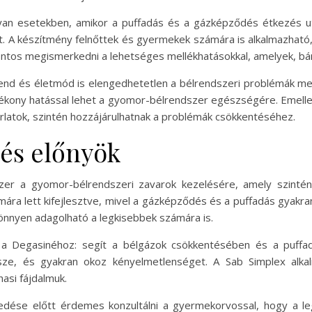
lyan esetekben, amikor a puffadás és a gázképződés étkezés ut
ket. A készítmény felnőttek és gyermekek számára is alkalmazhat
tos megismerkedni a lehetséges mellékhatásokkal, amelyek, bár r
rend és életmód is elengedhetetlen a bélrendszeri problémák m
jótékony hatással lehet a gyomor-bélrendszer egészségére. Emel
orlatok, szintén hozzájárulhatnak a problémák csökkentéséhez.
 és előnyök
er a gyomor-bélrendszeri zavarok kezelésére, amely szintén 
ra lett kifejlesztve, mivel a gázképződés és a puffadás gyakra
önnyen adagolható a legkisebbek számára is.
a Degasinéhoz: segít a bélgázok csökkentésében és a puff
ze, és gyakran okoz kényelmetlenséget. A Sab Simplex alka
asi fájdalmuk.
edése előtt érdemes konzultálni a gyermekorvossal, hogy a l