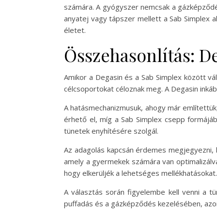
számára. A gyógyszer nemcsak a gázképződést
anyatej vagy tápszer mellett a Sab Simplex 
életet.
Összehasonlítás: D
Amikor a Degasin és a Sab Simplex között vá
célcsoportokat céloznak meg. A Degasin inká
A hatásmechanizmusuk, ahogy már említettük,
érhető el, míg a Sab Simplex csepp formájá
tünetek enyhítésére szolgál.
Az adagolás kapcsán érdemes megjegyezni, h
amely a gyermekek számára van optimalizálva
hogy elkerüljék a lehetséges mellékhatásokat.
A választás során figyelembe kell venni a t
puffadás és a gázképződés kezelésében, azon