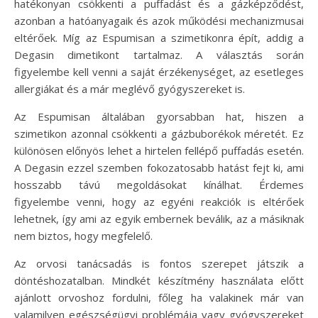
hatékonyan csökkenti a puffadást és a gázképződést,
azonban a hatóanyagaik és azok működési mechanizmusai
eltérőek. Míg az Espumisan a szimetikonra épít, addig a
Degasin dimetikont tartalmaz. A választás során
figyelembe kell venni a saját érzékenységet, az esetleges
allergiákat és a már meglévő gyógyszereket is.
Az Espumisan általában gyorsabban hat, hiszen a
szimetikon azonnal csökkenti a gázbuborékok méretét. Ez
különösen előnyös lehet a hirtelen fellépő puffadás esetén.
A Degasin ezzel szemben fokozatosabb hatást fejt ki, ami
hosszabb távú megoldásokat kínálhat. Érdemes
figyelembe venni, hogy az egyéni reakciók is eltérőek
lehetnek, így ami az egyik embernek beválik, az a másiknak
nem biztos, hogy megfelelő.
Az orvosi tanácsadás is fontos szerepet játszik a
döntéshozatalban. Mindkét készítmény használata előtt
ajánlott orvoshoz fordulni, főleg ha valakinek már van
valamilyen egészségügyi problémája vagy gyógyszereket