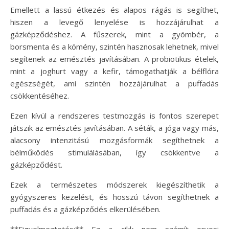
Emellett a lassú étkezés és alapos rágás is segíthet,
hiszen a levegő lenyelése is hozzájárulhat a
gázképződéshez. A fűszerek, mint a gyömbér, a
borsmenta és a kömény, szintén hasznosak lehetnek, mivel
segítenek az emésztés javításában. A probiotikus ételek,
mint a joghurt vagy a kefir, támogathatják a bélflóra
egészségét, ami szintén hozzájárulhat a puffadás
csökkentéséhez.
Ezen kívül a rendszeres testmozgás is fontos szerepet
játszik az emésztés javításában. A séták, a jóga vagy más,
alacsony intenzitású mozgásformák segíthetnek a
bélműködés stimulálásában, így csökkentve a
gázképződést.
Ezek a természetes módszerek kiegészíthetik a
gyógyszeres kezelést, és hosszú távon segíthetnek a
puffadás és a gázképződés elkerülésében.
**Figyelmeztetés:** Ez a cikk nem számít orvosi