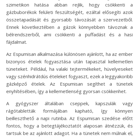
szimetikon hatása abban rejlik, hogy csökkenti a
gázbuborékok felületi feszültségét, ezáltal elősegíti azok
összetapadását és gyorsabb távozását a szervezetből.
Ennek következtében a gázok könnyebben távoznak a
bélrendszerből, ami csökkenti a puffadást és a hasi
fájdalmat.
Az Espumisan alkalmazása különösen ajánlott, ha az ember
bizonyos ételek fogyasztása után tapasztal kellemetlen
tüneteket. Például, ha valaki tejtermékeket, hüvelyeseket
vagy szénhidrátdús ételeket fogyaszt, ezek a leggyakoribb
gázképző ételek. Az Espumisan segíthet a tünetek
enyhítésében, így a kellemetlenség gyorsan csökkenhet.
A gyógyszer általában cseppek, kapszulák vagy
rágótabletták formájában kapható, így könnyen
beilleszthető a napi rutinba. Az Espumisan szedése előtt
fontos, hogy a betegtájékoztatót alaposan átnézzük, és
tartsuk be az ajánlott adagot. Ha a tünetek nem múlnak el,