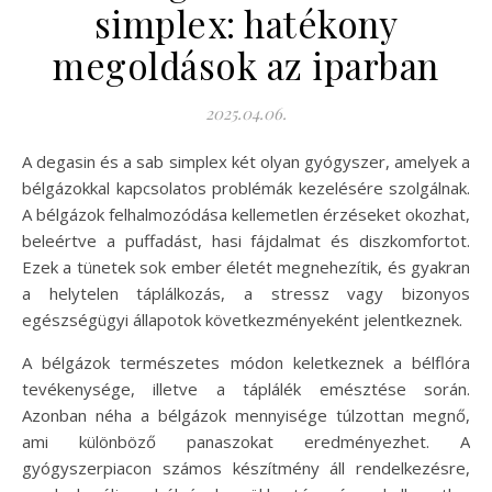
simplex: hatékony
megoldások az iparban
2025.04.06.
A degasin és a sab simplex két olyan gyógyszer, amelyek a
bélgázokkal kapcsolatos problémák kezelésére szolgálnak.
A bélgázok felhalmozódása kellemetlen érzéseket okozhat,
beleértve a puffadást, hasi fájdalmat és diszkomfortot.
Ezek a tünetek sok ember életét megnehezítik, és gyakran
a helytelen táplálkozás, a stressz vagy bizonyos
egészségügyi állapotok következményeként jelentkeznek.
A bélgázok természetes módon keletkeznek a bélflóra
tevékenysége, illetve a táplálék emésztése során.
Azonban néha a bélgázok mennyisége túlzottan megnő,
ami különböző panaszokat eredményezhet. A
gyógyszerpiacon számos készítmény áll rendelkezésre,