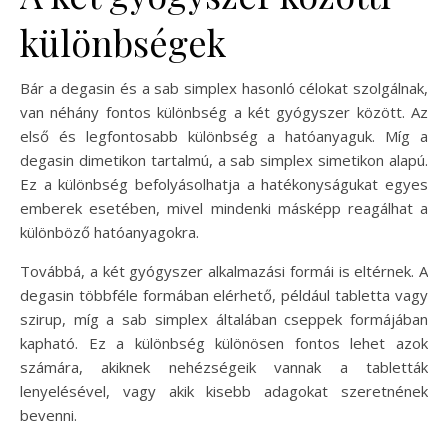
különbségek
Bár a degasin és a sab simplex hasonló célokat szolgálnak,
van néhány fontos különbség a két gyógyszer között. Az
első és legfontosabb különbség a hatóanyaguk. Míg a
degasin dimetikon tartalmú, a sab simplex simetikon alapú.
Ez a különbség befolyásolhatja a hatékonyságukat egyes
emberek esetében, mivel mindenki másképp reagálhat a
különböző hatóanyagokra.
Továbbá, a két gyógyszer alkalmazási formái is eltérnek. A
degasin többféle formában elérhető, például tabletta vagy
szirup, míg a sab simplex általában cseppek formájában
kapható. Ez a különbség különösen fontos lehet azok
számára, akiknek nehézségeik vannak a tabletták
lenyelésével, vagy akik kisebb adagokat szeretnének
bevenni.