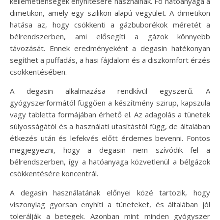
kellemetlenségek enyhítésére használnak. Fő hatóanyaga a
dimetikon, amely egy szilikon alapú vegyület. A dimetikon
hatása az, hogy csökkenti a gázbuborékok méretét a
bélrendszerben, ami elősegíti a gázok könnyebb
távozását. Ennek eredményeként a degasin hatékonyan
segíthet a puffadás, a hasi fájdalom és a diszkomfort érzés
csökkentésében.
A degasin alkalmazása rendkívül egyszerű. A
gyógyszerformától függően a készítmény szirup, kapszula
vagy tabletta formájában érhető el. Az adagolás a tünetek
súlyosságától és a használati utasítástól függ, de általában
étkezés után és lefekvés előtt érdemes bevenni. Fontos
megjegyezni, hogy a degasin nem szívódik fel a
bélrendszerben, így a hatóanyaga közvetlenül a bélgázok
csökkentésére koncentrál.
A degasin használatának előnyei közé tartozik, hogy
viszonylag gyorsan enyhíti a tüneteket, és általában jól
tolerálják a betegek. Azonban mint minden gyógyszer