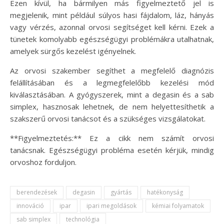
Ezen kívül, ha bármilyen más figyelmeztető jel is
megjelenik, mint például súlyos hasi fájdalom, láz, hányás
vagy vérzés, azonnal orvosi segítséget kell kérni. Ezek a
tünetek komolyabb egészségügyi problémákra utalhatnak,
amelyek sürgős kezelést igényelnek.
Az orvosi szakember segíthet a megfelelő diagnózis
felállításában és a legmegfelelőbb kezelési mód
kiválasztásában. A gyógyszerek, mint a degasin és a sab
simplex, hasznosak lehetnek, de nem helyettesíthetik a
szakszerű orvosi tanácsot és a szükséges vizsgálatokat.
**Figyelmeztetés:** Ez a cikk nem számít orvosi
tanácsnak. Egészségügyi probléma esetén kérjük, mindig
orvoshoz forduljon.
berendezések
degasin
gyártás
hatékonyság
innováció
ipar
ipari megoldások
kémiai folyamatok
sab simplex
technológia