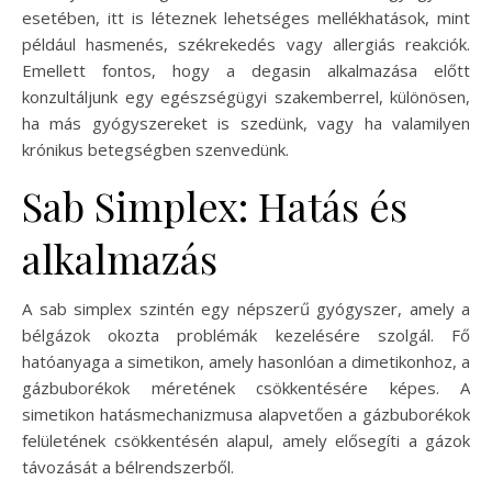
esetében, itt is léteznek lehetséges mellékhatások, mint
például hasmenés, székrekedés vagy allergiás reakciók.
Emellett fontos, hogy a degasin alkalmazása előtt
konzultáljunk egy egészségügyi szakemberrel, különösen,
ha más gyógyszereket is szedünk, vagy ha valamilyen
krónikus betegségben szenvedünk.
Sab Simplex: Hatás és
alkalmazás
A sab simplex szintén egy népszerű gyógyszer, amely a
bélgázok okozta problémák kezelésére szolgál. Fő
hatóanyaga a simetikon, amely hasonlóan a dimetikonhoz, a
gázbuborékok méretének csökkentésére képes. A
simetikon hatásmechanizmusa alapvetően a gázbuborékok
felületének csökkentésén alapul, amely elősegíti a gázok
távozását a bélrendszerből.