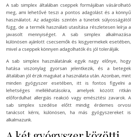
A sab simplex általában cseppek formájában vásárolható
meg, ami lehetővé teszi a pontos adagolást és a könnyű
használatot. Az adagolás szintén a tünetek súlyosságától
függ, de a termék használati utasítása részletesen leírja a
javasolt mennyiséget. A sab simplex alkalmazása
különösen ajánlott csecsemők és kisgyermekek esetében,
mivel a cseppek könnyen adagolhatók és jól tolerálják.
A sab simplex használatának egyik nagy előnye, hogy
hatása viszonylag gyorsan jelentkezik, és a betegek
általában jól érzik magukat a használata után. Azonban, mint
minden gyógyszer esetében, itt is fontos figyelni a
lehetséges mellékhatásokra, amelyek között ritkán
előfordulhat allergiás reakció vagy emésztési zavarok. A
sab simplex szedése előtt mindig érdemes orvosi
tanácsot kérni, különösen, ha más gyógyszereket is
alkalmazunk.
A két gyógyszer közötti