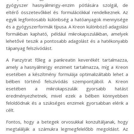
gyógyszer hasnyálmirigy-enzim pótlására szolgál, de
eltérő összetevőkkel és formulációkkal rendelkeznek. Az
egyik legfontosabb különbség a hatóanyagok mennyisége
és a gyógyszerformák típusa. A Kreon különböző adagolási
formákban kapható, például mikrokapszulákban, amelyek
lehetővé teszik a pontosabb adagolást és a hatékonyabb
tápanyag felszívódást.
A Panzytrat főleg a pankreatin keverékét tartalmazza,
amely a hasnyálmirigy enzimeit tartalmazza, míg a Kreon
esetében a készítmény formulája optimalizáltabb lehet a
bélben történő felszívódás szempontjából. A Kreon
esetében a mikrokapszulák gyorsabb hatást
eredményezhetnek, mivel ezek a bélben könnyebben
feloldódnak és a szükséges enzimek gyorsabban elérik a
célt.
Fontos, hogy a betegek orvosukkal konzultáljanak, hogy
megtalálják a számukra legmegfelelőbb megoldást. Az