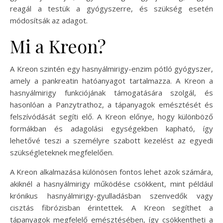
reagál a testük a gyógyszerre, és szükség esetén
módosítsák az adagot.
Mi a Kreon?
A Kreon szintén egy hasnyálmirigy-enzim pótló gyógyszer,
amely a pankreatin hatóanyagot tartalmazza. A Kreon a
hasnyálmirigy funkciójának támogatására szolgál, és
hasonlóan a Panzytrathoz, a tápanyagok emésztését és
felszívódását segíti elő. A Kreon előnye, hogy különböző
formákban és adagolási egységekben kapható, így
lehetővé teszi a személyre szabott kezelést az egyedi
szükségleteknek megfelelően.
A Kreon alkalmazása különösen fontos lehet azok számára,
akiknél a hasnyálmirigy működése csökkent, mint például
krónikus hasnyálmirigy-gyulladásban szenvedők vagy
cisztás fibrózisban érintettek. A Kreon segíthet a
tápanyagok megfelelő emésztésében, így csökkentheti a