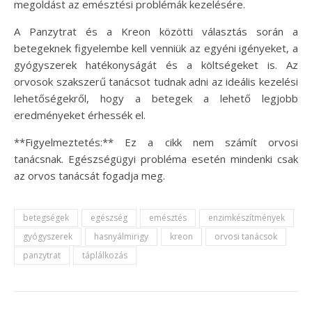
megoldást az emésztési problémák kezelésére.
A Panzytrat és a Kreon közötti választás során a
betegeknek figyelembe kell venniük az egyéni igényeket, a
gyógyszerek hatékonyságát és a költségeket is. Az
orvosok szakszerű tanácsot tudnak adni az ideális kezelési
lehetőségekről, hogy a betegek a lehető legjobb
eredményeket érhessék el.
**Figyelmeztetés:** Ez a cikk nem számít orvosi
tanácsnak. Egészségügyi probléma esetén mindenki csak
az orvos tanácsát fogadja meg.
betegségek
egészség
emésztés
enzimkészítmények
gyógyszerek
hasnyálmirigy
kreon
orvosi tanácsok
panzytrat
táplálkozás