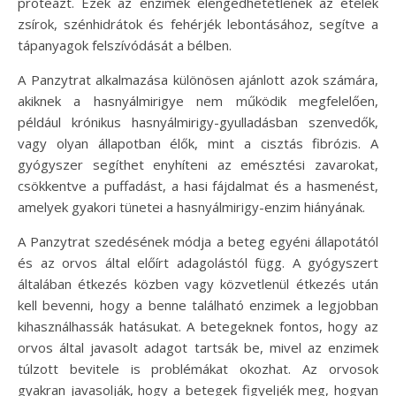
proteázt. Ezek az enzimek elengedhetetlenek az ételek
zsírok, szénhidrátok és fehérjék lebontásához, segítve a
tápanyagok felszívódását a bélben.
A Panzytrat alkalmazása különösen ajánlott azok számára,
akiknek a hasnyálmirigye nem működik megfelelően,
például krónikus hasnyálmirigy-gyulladásban szenvedők,
vagy olyan állapotban élők, mint a cisztás fibrózis. A
gyógyszer segíthet enyhíteni az emésztési zavarokat,
csökkentve a puffadást, a hasi fájdalmat és a hasmenést,
amelyek gyakori tünetei a hasnyálmirigy-enzim hiányának.
A Panzytrat szedésének módja a beteg egyéni állapotától
és az orvos által előírt adagolástól függ. A gyógyszert
általában étkezés közben vagy közvetlenül étkezés után
kell bevenni, hogy a benne található enzimek a legjobban
kihasználhassák hatásukat. A betegeknek fontos, hogy az
orvos által javasolt adagot tartsák be, mivel az enzimek
túlzott bevitele is problémákat okozhat. Az orvosok
gyakran javasolják, hogy a betegek figyeljék meg, hogyan