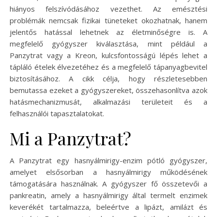
hiányos felszívódásához vezethet. Az emésztési
problémák nemcsak fizikai tüneteket okozhatnak, hanem
jelentős hatással lehetnek az életminőségre is. A
megfelelő gyógyszer kiválasztása, mint például a
Panzytrat vagy a Kreon, kulcsfontosságú lépés lehet a
tápláló ételek élvezetéhez és a megfelelő tápanyagbevitel
biztosításához. A cikk célja, hogy részletesebben
bemutassa ezeket a gyógyszereket, összehasonlítva azok
hatásmechanizmusát, alkalmazási területeit és a
felhasználói tapasztalatokat.
Mi a Panzytrat?
A Panzytrat egy hasnyálmirigy-enzim pótló gyógyszer,
amelyet elsősorban a hasnyálmirigy működésének
támogatására használnak. A gyógyszer fő összetevői a
pankreatin, amely a hasnyálmirigy által termelt enzimek
keverékét tartalmazza, beleértve a lipázt, amilázt és