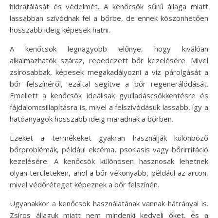
hidratálását és védelmét. A kenőcsök sűrű állaga miatt
lassabban szívódnak fel a bőrbe, de ennek köszönhetően
hosszabb ideig képesek hatni.
A kenőcsök legnagyobb előnye, hogy kiválóan
alkalmazhatók száraz, repedezett bőr kezelésére. Mivel
zsírosabbak, képesek megakadályozni a víz párolgását a
bőr felszínéről, ezáltal segítve a bőr regenerálódását.
Emellett a kenőcsök ideálisak gyulladáscsökkentésre és
fájdalomcsillapításra is, mivel a felszívódásuk lassabb, így a
hatóanyagok hosszabb ideig maradnak a bőrben.
Ezeket a termékeket gyakran használják különböző
bőrproblémák, például ekcéma, psoriasis vagy bőrirritáció
kezelésére. A kenőcsök különösen hasznosak lehetnek
olyan területeken, ahol a bőr vékonyabb, például az arcon,
mivel védőréteget képeznek a bőr felszínén.
Ugyanakkor a kenőcsök használatának vannak hátrányai is.
Zsíros állaguk miatt nem mindenki kedveli őket, és a