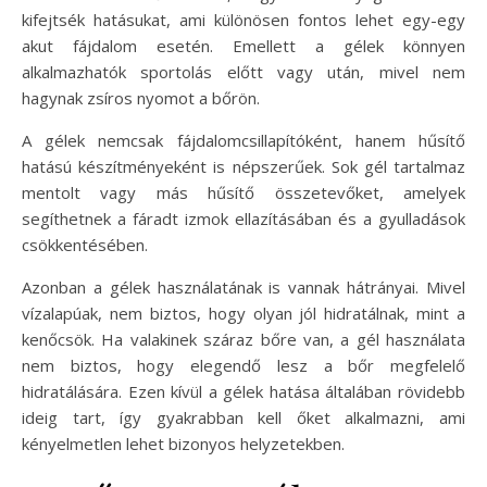
kifejtsék hatásukat, ami különösen fontos lehet egy-egy
akut fájdalom esetén. Emellett a gélek könnyen
alkalmazhatók sportolás előtt vagy után, mivel nem
hagynak zsíros nyomot a bőrön.
A gélek nemcsak fájdalomcsillapítóként, hanem hűsítő
hatású készítményeként is népszerűek. Sok gél tartalmaz
mentolt vagy más hűsítő összetevőket, amelyek
segíthetnek a fáradt izmok ellazításában és a gyulladások
csökkentésében.
Azonban a gélek használatának is vannak hátrányai. Mivel
vízalapúak, nem biztos, hogy olyan jól hidratálnak, mint a
kenőcsök. Ha valakinek száraz bőre van, a gél használata
nem biztos, hogy elegendő lesz a bőr megfelelő
hidratálására. Ezen kívül a gélek hatása általában rövidebb
ideig tart, így gyakrabban kell őket alkalmazni, ami
kényelmetlen lehet bizonyos helyzetekben.