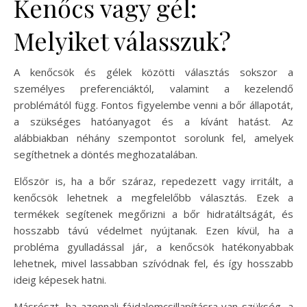
Kenőcs vagy gél:
Melyiket válasszuk?
A kenőcsök és gélek közötti választás sokszor a
személyes preferenciáktól, valamint a kezelendő
problémától függ. Fontos figyelembe venni a bőr állapotát,
a szükséges hatóanyagot és a kívánt hatást. Az
alábbiakban néhány szempontot sorolunk fel, amelyek
segíthetnek a döntés meghozatalában.
Először is, ha a bőr száraz, repedezett vagy irritált, a
kenőcsök lehetnek a megfelelőbb választás. Ezek a
termékek segítenek megőrizni a bőr hidratáltságát, és
hosszabb távú védelmet nyújtanak. Ezen kívül, ha a
probléma gyulladással jár, a kenőcsök hatékonyabbak
lehetnek, mivel lassabban szívódnak fel, és így hosszabb
ideig képesek hatni.
Másrészt, ha azonnali fájdalomcsillapításra van szükség, a