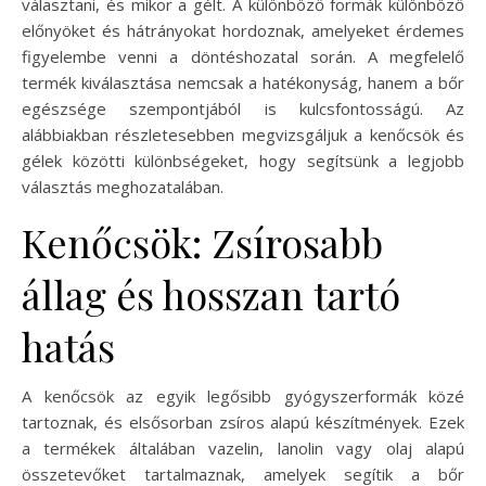
választani, és mikor a gélt. A különböző formák különböző
előnyöket és hátrányokat hordoznak, amelyeket érdemes
figyelembe venni a döntéshozatal során. A megfelelő
termék kiválasztása nemcsak a hatékonyság, hanem a bőr
egészsége szempontjából is kulcsfontosságú. Az
alábbiakban részletesebben megvizsgáljuk a kenőcsök és
gélek közötti különbségeket, hogy segítsünk a legjobb
választás meghozatalában.
Kenőcsök: Zsírosabb
állag és hosszan tartó
hatás
A kenőcsök az egyik legősibb gyógyszerformák közé
tartoznak, és elsősorban zsíros alapú készítmények. Ezek
a termékek általában vazelin, lanolin vagy olaj alapú
összetevőket tartalmaznak, amelyek segítik a bőr