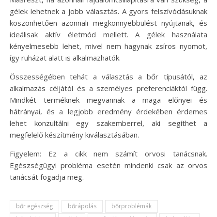
gélek lehetnek a jobb választás. A gyors felszívódásuknak
köszönhetően azonnali megkönnyebbülést nyújtanak, és
ideálisak aktív életmód mellett. A gélek használata
kényelmesebb lehet, mivel nem hagynak zsíros nyomot,
így ruházat alatt is alkalmazhatók.
Összességében tehát a választás a bőr típusától, az
alkalmazás céljától és a személyes preferenciáktól függ.
Mindkét terméknek megvannak a maga előnyei és
hátrányai, és a legjobb eredmény érdekében érdemes
lehet konzultálni egy szakemberrel, aki segíthet a
megfelelő készítmény kiválasztásában.
Figyelem: Ez a cikk nem számít orvosi tanácsnak.
Egészségügyi probléma esetén mindenki csak az orvos
tanácsát fogadja meg.
bőr egészség
bőrápolás
bőrproblémák