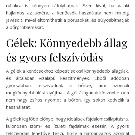
ruhákra is könnyen ráfolyhatnak. Ezen kívül, ha valaki
hajlamos az aknéra, a kenőcsök használata nem mindig
javasolt, mivel eltömíthetik a pórusokat, és súlyosbíthatják
a bőrproblémákat.
Gélek: Könnyedebb állag
és gyors felszívódás
A gélek a kenőcsökhöz képest sokkal könnyedebb állagúak,
és általában vízalapú készítmények. Ebből adódóan
gyorsabban felszívódnak a bőrbe, ami azonnali
megkönnyebbülést nyújthat. A gél állagának köszönhetően
nem hagy zsíros nyomot a bőrön, így sokan kedvelik a
használatát.
A gélek legfőbb előnye, hogy ideálisak fájdalomcsillapításra,
különösen izom- és ízületi fájdalmak esetén. A gyors
felszívódás lehetővé teszi, hogy a hatóanyagok azonnal