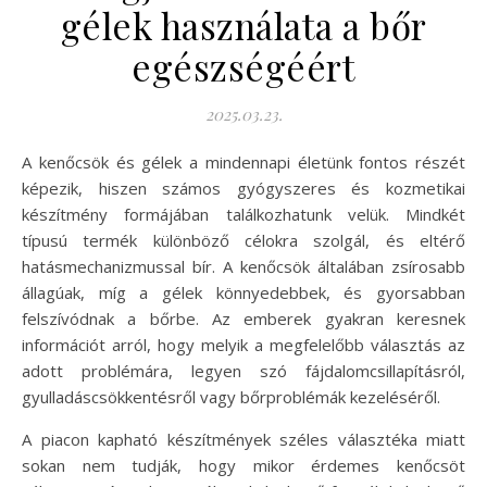
gélek használata a bőr
egészségéért
2025.03.23.
A kenőcsök és gélek a mindennapi életünk fontos részét
képezik, hiszen számos gyógyszeres és kozmetikai
készítmény formájában találkozhatunk velük. Mindkét
típusú termék különböző célokra szolgál, és eltérő
hatásmechanizmussal bír. A kenőcsök általában zsírosabb
állagúak, míg a gélek könnyedebbek, és gyorsabban
felszívódnak a bőrbe. Az emberek gyakran keresnek
információt arról, hogy melyik a megfelelőbb választás az
adott problémára, legyen szó fájdalomcsillapításról,
gyulladáscsökkentésről vagy bőrproblémák kezeléséről.
A piacon kapható készítmények széles választéka miatt
sokan nem tudják, hogy mikor érdemes kenőcsöt