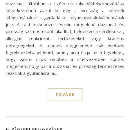
duzzanat általában a szövetek folyadékfelhalmozódása
következtében alakul ki, míg a pirosság a vérerek
kitágulásának és a gyulladásos folyamatok aktiválódásának
jele. A test különböző részein megjelenő duzzanat és
pirosság számos okból fakadhat, beleértve a sérüléseket,
allergiás reakciókat, fertőzéseket vagy krónikus
betegségeket. A tünetek megjelenése sok esetben
figyelmeztető jel lehet, amely arra hívja fel a figyelmet,
hogy valami nincs rendben a szervezetben. Fontos
megérteni, hogy bár a duzzanat és pirosság természetes
reakciók a gyulladásra, a…
TOVÁBB
RÉGEBBI BEJEGYZÉSEK