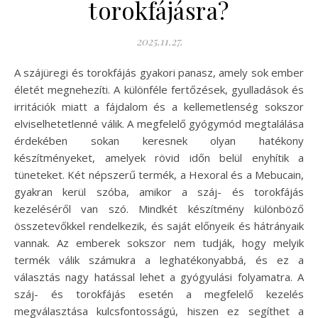
torokfájásra?
2025.11.27.
A szájüregi és torokfájás gyakori panasz, amely sok ember
életét megnehezíti. A különféle fertőzések, gyulladások és
irritációk miatt a fájdalom és a kellemetlenség sokszor
elviselhetetlenné válik. A megfelelő gyógymód megtalálása
érdekében sokan keresnek olyan hatékony
készítményeket, amelyek rövid időn belül enyhítik a
tüneteket. Két népszerű termék, a Hexoral és a Mebucain,
gyakran kerül szóba, amikor a száj- és torokfájás
kezeléséről van szó. Mindkét készítmény különböző
összetevőkkel rendelkezik, és saját előnyeik és hátrányaik
vannak. Az emberek sokszor nem tudják, hogy melyik
termék válik számukra a leghatékonyabbá, és ez a
választás nagy hatással lehet a gyógyulási folyamatra. A
száj- és torokfájás esetén a megfelelő kezelés
megválasztása kulcsfontosságú, hiszen ez segíthet a