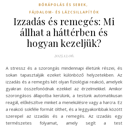
,
BŐRÁPOLÁS ÉS SEBEK
FÁJDALOM- ÉS LÁZCSILLAPÍTÓK
Izzadás és remegés: Mi
állhat a háttérben és
hogyan kezeljük?
2025.12.06.
A stressz és a szorongás mindennapi életünk részei, és
sokan tapasztalják ezeket különböző helyzetekben. Az
izzadás és a remegés két olyan fiziológiai reakció, amelyek
gyakran összefonódnak ezekkel az érzelmekkel. Amikor
szorongásos állapotba kerülünk, a testünk automatikusan
reagál, előkészítve minket a menekülésre vagy a harcra. Ez
a reakció sokféle formát ölthet, és a leggyakoribbak között
szerepel az izzadás és a remegés. Az izzadás egy
természetes folyamat, amely segít a test