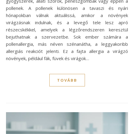
gyógyszerek, állati szőrök, penészgombák vagy éppen a
pollenek. A pollenek különösen a tavaszi és nyári
hónapokban válnak aktuálissá, amikor a növények
virágzásnak indulnak, és a levegő tele lesz apró
részecskékkel, amelyek a légzőrendszeren keresztül
bejuthatnak a szervezetbe. Sok ember számára a
pollenallergia, más néven szénanátha, a leggyakoribb
allergiás reakciót jelenti. Ez a fajta allergia a virágzó
növények, például fák, füvek és virágok…
TOVÁBB