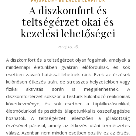
FÁJDALOM- ÉS LÁZCSILLAPÍTÓK
A diszkomfort és
teltségérzet okai és
kezelési lehetőségei
2025.10.28.
A diszkomfort és a teltségérzet olyan fogalmak, amelyek a
mindennapi életünkben gyakran előfordulnak, és sok
esetben zavaró hatással lehetnek ránk. Ezek az érzések
különösen étkezés után, de stresszes helyzetekben vagy
fizikai aktivitás során is megjelenhetnek. A
diszkomfortérzet sokszor a testünk különböző reakcióinak
következménye, és sok esetben a táplálkozásunkkal,
életmódunkkal és pszichés állapotunkkal is összefüggésbe
hozhatók. A teltségérzet jellemzően a jóllakottság
érzésével párosul, amely az étkezés utáni természetes
válasz. Azonban nem minden esetben pozitív ez az érzés,