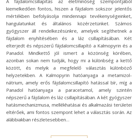
A fájdalomcsillapítás az életminőség szempontjából
kiemelkedően fontos, hiszen a fájdalom sokszor jelentős
mértékben befolyásolja mindennapi tevékenységeinket,
hangulatunkat és általános közérzetünket. Számos
gyógyszer áll rendelkezésünkre, amelyek segíthetnek a
fájdalom enyhítésében és a láz csillapításában. Két
elterjedt és népszerű fájdalomcsillapító a Kalmopyrin és a
Panadol. Mindkettő jól ismert a közönség körében,
azonban sokan nem tudják, hogy mi a különbség a kettő
között, és melyik a megfelelő választás különböző
helyzetekben. A Kalmopyrin hatóanyaga a metamizol-
nátrium, amely erős fájdalomcsillapító hatással bír, míg a
Panadol hatóanyaga a paracetamol, amely szintén
népszerű a fájdalom és láz csillapításában. A két gyógyszer
hatásmechanizmusa, mellékhatásai és alkalmazási területei
eltérőek, ami fontos szempont lehet a választás során. Az
alábbiakban részletesebben…