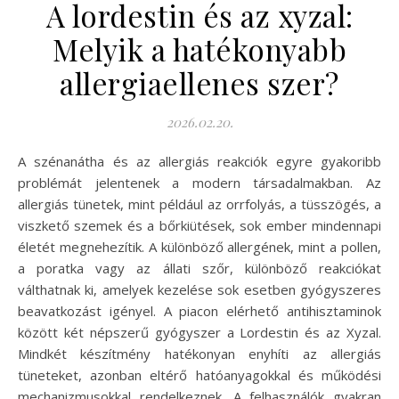
A lordestin és az xyzal:
Melyik a hatékonyabb
allergiaellenes szer?
2026.02.20.
A szénanátha és az allergiás reakciók egyre gyakoribb
problémát jelentenek a modern társadalmakban. Az
allergiás tünetek, mint például az orrfolyás, a tüsszögés, a
viszkető szemek és a bőrkiütések, sok ember mindennapi
életét megnehezítik. A különböző allergének, mint a pollen,
a poratka vagy az állati szőr, különböző reakciókat
válthatnak ki, amelyek kezelése sok esetben gyógyszeres
beavatkozást igényel. A piacon elérhető antihisztaminok
között két népszerű gyógyszer a Lordestin és az Xyzal.
Mindkét készítmény hatékonyan enyhíti az allergiás
tüneteket, azonban eltérő hatóanyagokkal és működési
mechanizmusokkal rendelkeznek. A felhasználók gyakran