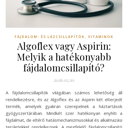
,
FÁJDALOM- ÉS LÁZCSILLAPÍTÓK
VITAMINOK
Algoflex vagy Aspirin:
Melyik a hatékonyabb
fájdalomcsillapító?
2026.02.20.
A fájdalomcsillapítók világában számos lehetőség áll
rendelkezésre, és az Algoflex és az Aspirin két elterjedt
termék, amelyek gyakran szerepelnek a háztartások
gyógyszertárában. Mindkét szer hatékonyan enyhíti a
fájdalmat, de eltérő hatásmechanizmusokkal és alkalmazási
területekkel rendelkeznek. A megfelelő fájdalomcsillapító