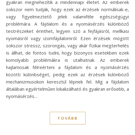
gyakran megnehezítik a mindennapi életet. Az emberek
sokszor nem tudják, hogy ezek az érzések normálisak-e,
vagy figyelmeztető jelek valamiféle egészségügyi
problémára. A fájdalom és a nyomásérzés különböző
testrészeket érinthet, legyen szó a fejfájásról, mellkasi
nyomásról vagy izomfájdalomról. Ezen érzések mögött
sokszor stressz, szorongás, vagy akár fizikai megterhelés
is állhat, de fontos tudni, hogy bizonyos esetekben ezek
komolyabb problémákra is utalhatnak. Az emberek
hajlamosak félreérteni a fájdalom és a nyomásérzés
közötti különbséget, pedig ezek az érzések különböző
mechanizmusokon keresztül lépnek fel. Míg a fájdalom
általában egyértelműen lokalizálható és gyakran erősebb, a
nyomásérzés…
TOVÁBB