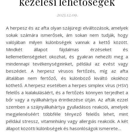
kezelési lehetőségek
2025.12.09.
A herpesz és az afta olyan szájüregi elváltozások, amelyek
sokak számára ismerősek, ám sokan nem tudják, hogy
valójában milyen különbségek vannak a kettő között.
Mindkét állapot fájdalmas érzéseket és
kellemetlenségeket okozhat, és gyakran nehezíti meg a
mindennapi tevékenységeinket, például az evést vagy
beszédet. A herpesz vírusos fertőzés, míg az afta
általában nem fertőző, és különböző kiváltó okokhoz
köthető. A herpesz esetében a herpes simplex vírus (HSV)
felelős a kialakulásáért, és a fertőzés könnyen terjedhet a
bőr vagy a nyálkahártya érintkezése útján. Az afták ezzel
szemben a szájnyálkahártya gyulladásos reakciói, amelyek
megjelenéséért többféle tényező felelős lehet, mint
például stressz, vitaminhiány vagy allergiás reakciók. A két
állapot közötti különbségek és hasonlóságok ismerete…