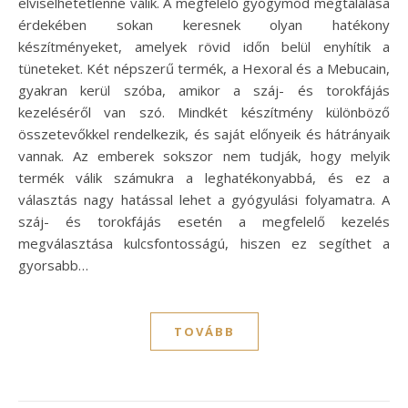
elviselhetetlenné válik. A megfelelő gyógymód megtalálása
érdekében sokan keresnek olyan hatékony
készítményeket, amelyek rövid időn belül enyhítik a
tüneteket. Két népszerű termék, a Hexoral és a Mebucain,
gyakran kerül szóba, amikor a száj- és torokfájás
kezeléséről van szó. Mindkét készítmény különböző
összetevőkkel rendelkezik, és saját előnyeik és hátrányaik
vannak. Az emberek sokszor nem tudják, hogy melyik
termék válik számukra a leghatékonyabbá, és ez a
választás nagy hatással lehet a gyógyulási folyamatra. A
száj- és torokfájás esetén a megfelelő kezelés
megválasztása kulcsfontosságú, hiszen ez segíthet a
gyorsabb…
TOVÁBB