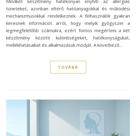
Mindkét készítmény hatékonyan enyhíti az allergiás
tüneteket, azonban eltérő hatóanyagokkal és működési
mechanizmusokkal rendelkeznek. A felhasználók gyakran
keresnek információt arról, hogy melyik gyógyszer a
legmegfelelőbb számukra, ezért fontos megérteni a két
készítmény közötti különbségeket, hatékonyságukat,
mellékhatásaikat és alkalmazásuk módját. A következő…
TOVÁBB