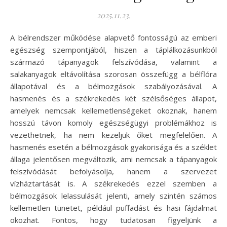
2025.11.23.
A bélrendszer működése alapvető fontosságú az emberi
egészség szempontjából, hiszen a táplálkozásunkból
származó tápanyagok felszívódása, valamint a
salakanyagok eltávolítása szorosan összefügg a bélflóra
állapotával és a bélmozgások szabályozásával. A
hasmenés és a székrekedés két szélsőséges állapot,
amelyek nemcsak kellemetlenségeket okoznak, hanem
hosszú távon komoly egészségügyi problémákhoz is
vezethetnek, ha nem kezeljük őket megfelelően. A
hasmenés esetén a bélmozgások gyakorisága és a széklet
állaga jelentősen megváltozik, ami nemcsak a tápanyagok
felszívódását befolyásolja, hanem a szervezet
vízháztartását is. A székrekedés ezzel szemben a
bélmozgások lelassulását jelenti, amely szintén számos
kellemetlen tünetet, például puffadást és hasi fájdalmat
okozhat. Fontos, hogy tudatosan figyeljünk a