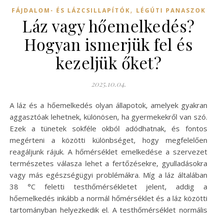
,
FÁJDALOM- ÉS LÁZCSILLAPÍTÓK
LÉGÚTI PANASZOK
Láz vagy hőemelkedés?
Hogyan ismerjük fel és
kezeljük őket?
2025.10.04.
A láz és a hőemelkedés olyan állapotok, amelyek gyakran
aggasztóak lehetnek, különösen, ha gyermekekről van szó.
Ezek a tünetek sokféle okból adódhatnak, és fontos
megérteni a közötti különbséget, hogy megfelelően
reagáljunk rájuk. A hőmérséklet emelkedése a szervezet
természetes válasza lehet a fertőzésekre, gyulladásokra
vagy más egészségügyi problémákra. Míg a láz általában
38 °C feletti testhőmérsékletet jelent, addig a
hőemelkedés inkább a normál hőmérséklet és a láz közötti
tartományban helyezkedik el. A testhőmérséklet normális