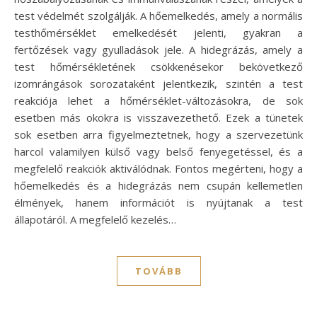
test védelmét szolgálják. A hőemelkedés, amely a normális
testhőmérséklet emelkedését jelenti, gyakran a
fertőzések vagy gyulladások jele. A hidegrázás, amely a
test hőmérsékletének csökkenésekor bekövetkező
izomrángások sorozataként jelentkezik, szintén a test
reakciója lehet a hőmérséklet-változásokra, de sok
esetben más okokra is visszavezethető. Ezek a tünetek
sok esetben arra figyelmeztetnek, hogy a szervezetünk
harcol valamilyen külső vagy belső fenyegetéssel, és a
megfelelő reakciók aktiválódnak. Fontos megérteni, hogy a
hőemelkedés és a hidegrázás nem csupán kellemetlen
élmények, hanem információt is nyújtanak a test
állapotáról. A megfelelő kezelés…
TOVÁBB