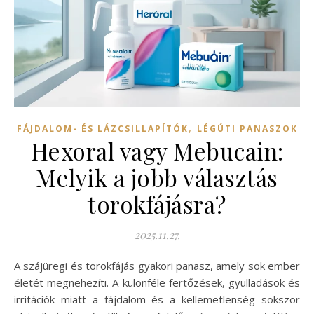
,
FÁJDALOM- ÉS LÁZCSILLAPÍTÓK
LÉGÚTI PANASZOK
Hexoral vagy Mebucain:
Melyik a jobb választás
torokfájásra?
2025.11.27.
A szájüregi és torokfájás gyakori panasz, amely sok ember
életét megnehezíti. A különféle fertőzések, gyulladások és
irritációk miatt a fájdalom és a kellemetlenség sokszor