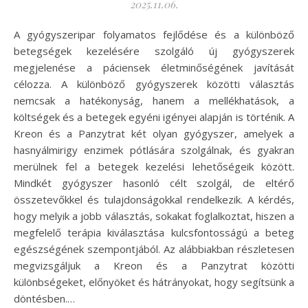
2025.11.06.
A gyógyszeripar folyamatos fejlődése és a különböző
betegségek kezelésére szolgáló új gyógyszerek
megjelenése a páciensek életminőségének javítását
célozza. A különböző gyógyszerek közötti választás
nemcsak a hatékonyság, hanem a mellékhatások, a
költségek és a betegek egyéni igényei alapján is történik. A
Kreon és a Panzytrat két olyan gyógyszer, amelyek a
hasnyálmirigy enzimek pótlására szolgálnak, és gyakran
merülnek fel a betegek kezelési lehetőségeik között.
Mindkét gyógyszer hasonló célt szolgál, de eltérő
összetevőkkel és tulajdonságokkal rendelkezik. A kérdés,
hogy melyik a jobb választás, sokakat foglalkoztat, hiszen a
megfelelő terápia kiválasztása kulcsfontosságú a beteg
egészségének szempontjából. Az alábbiakban részletesen
megvizsgáljuk a Kreon és a Panzytrat közötti
különbségeket, előnyöket és hátrányokat, hogy segítsünk a
döntésben.…