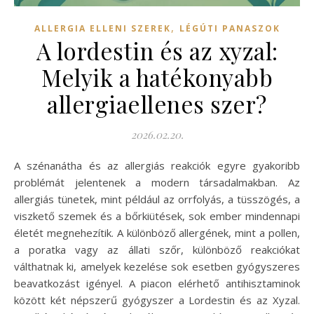
,
ALLERGIA ELLENI SZEREK
LÉGÚTI PANASZOK
A lordestin és az xyzal:
Melyik a hatékonyabb
allergiaellenes szer?
2026.02.20.
A szénanátha és az allergiás reakciók egyre gyakoribb
problémát jelentenek a modern társadalmakban. Az
allergiás tünetek, mint például az orrfolyás, a tüsszögés, a
viszkető szemek és a bőrkiütések, sok ember mindennapi
életét megnehezítik. A különböző allergének, mint a pollen,
a poratka vagy az állati szőr, különböző reakciókat
válthatnak ki, amelyek kezelése sok esetben gyógyszeres
beavatkozást igényel. A piacon elérhető antihisztaminok
között két népszerű gyógyszer a Lordestin és az Xyzal.