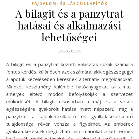
FÁJDALOM- ÉS LÁZCSILLAPÍTÓK
A bilagit és a panzytrat
hatásai és alkalmazási
lehetőségei
2026.02.20.
A bilagit és a panzytrat közötti választás sokak számára
fontos kérdés, különösen azok számára, akik egészségügyi
állapotuk kezelésében keresnek alternatív megoldásokat.
Mindkét készítmény különféle hatóanyagokat tartalmaz,
amelyek eltérő módon befolyásolják a szervezet
működését. A bilagit elsősorban a máj és a vesék
egészségére gyakorolt hatása miatt népszerű, míg a
panzytrat a fájdalomcsillapító és gyulladáscsökkentő
tulajdonságai révén vonzza a figyelmet. Az emberek
gyakran keresnek megbízható információkat a két termék
hatásairól, mellékhatásairól és alkalmazási területeiről. A