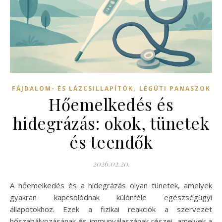
,
FÁJDALOM- ÉS LÁZCSILLAPÍTÓK
LÉGÚTI PANASZOK
Hőemelkedés és
hidegrázás: okok, tünetek
és teendők
2026.02.20.
A hőemelkedés és a hidegrázás olyan tünetek, amelyek
gyakran kapcsolódnak különféle egészségügyi
állapotokhoz. Ezek a fizikai reakciók a szervezet
hőszabályozásának és immunválaszának részei, amelyek a