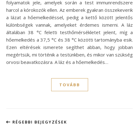
folyamatok jele, amelyek során a test immunrendszere
harcol a kórokozók ellen. Az emberek gyakran összekeverik
a lázat a hőemelkedéssel, pedig a kettő között jelentős
különbségek vannak, amelyeket érdemes ismerni. A láz
általában 38 °C feletti testhőmérsékletet jelent, míg a
hőemelkedés a 37,5 °C és 38 °C közötti tartományba esik.
Ezen eltérések ismerete segíthet abban, hogy jobban
megértsük, mi történik a testünkben, és mikor van szükség
orvosi beavatkozásra. A láz és a hőemelkedés…
TOVÁBB
RÉGEBBI BEJEGYZÉSEK