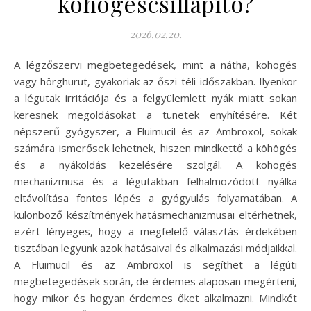
köhögéscsillapító?
2026.02.20.
A légzőszervi megbetegedések, mint a nátha, köhögés
vagy hörghurut, gyakoriak az őszi-téli időszakban. Ilyenkor
a légutak irritációja és a felgyülemlett nyák miatt sokan
keresnek megoldásokat a tünetek enyhítésére. Két
népszerű gyógyszer, a Fluimucil és az Ambroxol, sokak
számára ismerősek lehetnek, hiszen mindkettő a köhögés
és a nyákoldás kezelésére szolgál. A köhögés
mechanizmusa és a légutakban felhalmozódott nyálka
eltávolítása fontos lépés a gyógyulás folyamatában. A
különböző készítmények hatásmechanizmusai eltérhetnek,
ezért lényeges, hogy a megfelelő választás érdekében
tisztában legyünk azok hatásaival és alkalmazási módjaikkal.
A Fluimucil és az Ambroxol is segíthet a légúti
megbetegedések során, de érdemes alaposan megérteni,
hogy mikor és hogyan érdemes őket alkalmazni. Mindkét