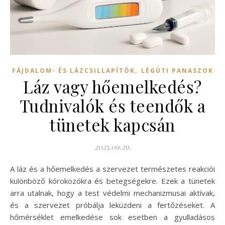
,
FÁJDALOM- ÉS LÁZCSILLAPÍTÓK
LÉGÚTI PANASZOK
Láz vagy hőemelkedés?
Tudnivalók és teendők a
tünetek kapcsán
2025.09.29.
A láz és a hőemelkedés a szervezet természetes reakciói
különböző kórokozókra és betegségekre. Ezek a tünetek
arra utalnak, hogy a test védelmi mechanizmusai aktívak,
és a szervezet próbálja leküzdeni a fertőzéseket. A
hőmérséklet emelkedése sok esetben a gyulladásos