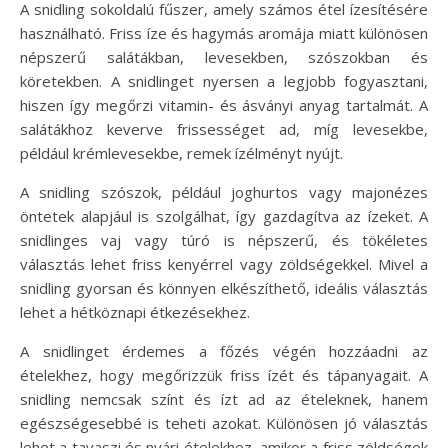
A snidling sokoldalú fűszer, amely számos étel ízesítésére
használható. Friss íze és hagymás aromája miatt különösen
népszerű salátákban, levesekben, szószokban és
köretekben. A snidlinget nyersen a legjobb fogyasztani,
hiszen így megőrzi vitamin- és ásványi anyag tartalmát. A
salátákhoz keverve frissességet ad, míg levesekbe,
például krémlevesekbe, remek ízélményt nyújt.
A snidling szószok, például joghurtos vagy majonézes
öntetek alapjául is szolgálhat, így gazdagítva az ízeket. A
snidlinges vaj vagy túró is népszerű, és tökéletes
választás lehet friss kenyérrel vagy zöldségekkel. Mivel a
snidling gyorsan és könnyen elkészíthető, ideális választás
lehet a hétköznapi étkezésekhez.
A snidlinget érdemes a főzés végén hozzáadni az
ételekhez, hogy megőrizzük friss ízét és tápanyagait. A
snidling nemcsak színt és ízt ad az ételeknek, hanem
egészségesebbé is teheti azokat. Különösen jó választás
lehet a tavaszi és nyári ételekhez, amikor a friss zöldségek