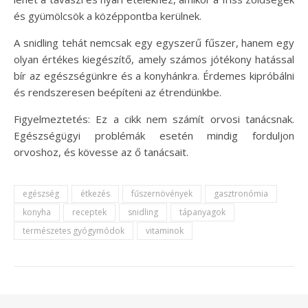
és gyümölcsök a középpontba kerülnek.
A snidling tehát nemcsak egy egyszerű fűszer, hanem egy
olyan értékes kiegészítő, amely számos jótékony hatással
bír az egészségünkre és a konyhánkra. Érdemes kipróbálni
és rendszeresen beépíteni az étrendünkbe.
Figyelmeztetés: Ez a cikk nem számít orvosi tanácsnak.
Egészségügyi problémák esetén mindig forduljon
orvoshoz, és kövesse az ő tanácsait.
egészség
étkezés
fűszernövények
gasztronómia
konyha
receptek
snidling
tápanyagok
természetes gyógymódok
vitaminok