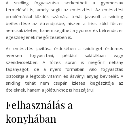
A snidling fogyasztása serkentheti a gyomorsav
termelését is, amely segíti az emésztést. Az emésztési
problémákkal küzdők számára tehát javasolt a snidling
beillesztése az étrendjükbe, hiszen a friss zöld fűszer
nemcsak ízletes, hanem segíthet a gyomor és bélrendszer
egészségének megőrzésében is.
Az emésztés javítása érdekében a snidlinget érdemes
nyersen fogyasztani, például salátákban vagy
szendvicsekben. A főzés során is megőriz néhány
tápanyagot, de a nyers formában való fogyasztás
biztosítja a legtöbb vitamin és ásványi anyag bevitelét. A
snidling tehát nem csupán ízletes kiegészítője az
ételeknek, hanem a jólétünkhöz is hozzájárul.
Felhasználás a
konyhában