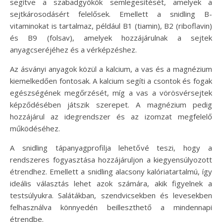
segítve a szabadgyökök semlegesítését, amelyek a
sejtkárosodásért felelősek. Emellett a snidling B-
vitaminokat is tartalmaz, például B1 (tiamin), B2 (riboflavin)
és B9 (folsav), amelyek hozzájárulnak a sejtek
anyagcseréjéhez és a vérképzéshez.
Az ásványi anyagok közül a kalcium, a vas és a magnézium
kiemelkedően fontosak. A kalcium segíti a csontok és fogak
egészségének megőrzését, míg a vas a vörösvérsejtek
képződésében játszik szerepet. A magnézium pedig
hozzájárul az idegrendszer és az izomzat megfelelő
működéséhez.
A snidling tápanyagprofilja lehetővé teszi, hogy a
rendszeres fogyasztása hozzájáruljon a kiegyensúlyozott
étrendhez. Emellett a snidling alacsony kalóriatartalmú, így
ideális választás lehet azok számára, akik figyelnek a
testsúlyukra. Salátákban, szendvicsekben és levesekben
felhasználva könnyedén beilleszthető a mindennapi
étrendbe.