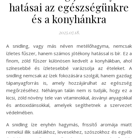
hatásai az egészségünkre
és a konyhánkra
2025.07.18.
A snidling, vagy más néven metélőhagyma, nemcsak
ízletes fűszer, hanem számos jótékony hatással is bír. Ez a
finom, zöld fűszer különösen kedvelt a konyhákban, ahol
színesebbé és ízletesebbé varázsolja az ételeket. A
snidling nemcsak az ízek fokozására szolgál, hanem gazdag
tápanyagforrás is, amely hozzájárulhat az egészség
megőrzéséhez. Néhányan talán nem is tudják, hogy ez a
kicsi, zöld növény tele van vitaminokkal, ásványi anyagokkal
és antioxidánsokkal, amelyek segíthetnek a szervezet
védelmében.
A snidling íze enyhén hagymás, frissítő aromája miatt
remekül illik salátákhoz, levesekhez, szószokhoz és egyéb