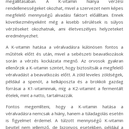
megállításában. A K-vitamin hiánya vérzési
rendellenességeket okozhat, mivel a szervezet nem képes
megfelelő mennyiségű alvadási faktort előállítani. Ennek
következményeként még a kisebb sérülések is súlyos
vérzéseket okozhatnak, ami életveszélyes helyzeteket
eredményezhet.
A K-vitamin hatása a véralvadásra különösen fontos a
műtétek előtt és után, mivel a sebészeti beavatkozások
során a vérzés kockázata megnő. Az orvosok gyakran
ellenőrzik a K-vitamin szintet, hogy biztosítsák a megfelelő
véralvadást a beavatkozás előtt. A zöld leveles zöldségek,
például a spenót, a kelkáposzta és a brokkoli gazdag
forrásai a K1-vitaminnak, míg a K2-vitamint a fermentált
ételek, mint a natto, tartalmazzák.
Fontos megemlíteni, hogy a K-vitamin hatása a
véralvadásra nemcsak a hiány, hanem a túladagolás esetén
is figyelmet érdemel. A túlzott mennyiségű K-vitamin
bevitel nem jellemző, de bizonyos esetekben, például a