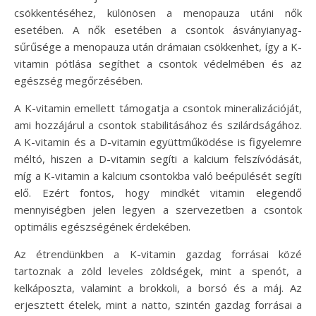
csökkentéséhez, különösen a menopauza utáni nők
esetében. A nők esetében a csontok ásványianyag-
sűrűsége a menopauza után drámaian csökkenhet, így a K-
vitamin pótlása segíthet a csontok védelmében és az
egészség megőrzésében.
A K-vitamin emellett támogatja a csontok mineralizációját,
ami hozzájárul a csontok stabilitásához és szilárdságához.
A K-vitamin és a D-vitamin együttműködése is figyelemre
méltó, hiszen a D-vitamin segíti a kalcium felszívódását,
míg a K-vitamin a kalcium csontokba való beépülését segíti
elő. Ezért fontos, hogy mindkét vitamin elegendő
mennyiségben jelen legyen a szervezetben a csontok
optimális egészségének érdekében.
Az étrendünkben a K-vitamin gazdag forrásai közé
tartoznak a zöld leveles zöldségek, mint a spenót, a
kelkáposzta, valamint a brokkoli, a borsó és a máj. Az
erjesztett ételek, mint a natto, szintén gazdag forrásai a