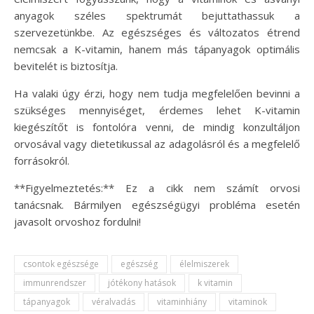
anyagok széles spektrumát bejuttathassuk a
szervezetünkbe. Az egészséges és változatos étrend
nemcsak a K-vitamin, hanem más tápanyagok optimális
bevitelét is biztosítja.
Ha valaki úgy érzi, hogy nem tudja megfelelően bevinni a
szükséges mennyiséget, érdemes lehet K-vitamin
kiegészítőt is fontolóra venni, de mindig konzultáljon
orvosával vagy dietetikussal az adagolásról és a megfelelő
forrásokról.
**Figyelmeztetés:** Ez a cikk nem számít orvosi
tanácsnak. Bármilyen egészségügyi probléma esetén
javasolt orvoshoz fordulni!
csontok egészsége
egészség
élelmiszerek
immunrendszer
jótékony hatások
k vitamin
tápanyagok
véralvadás
vitaminhiány
vitaminok