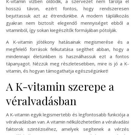
K-vitamin vízben oldódik, a szervezet nem tárolja el
hosszú távon, ezért fontos, hogy rendszeresen
bejuttassuk azt az étrendünkbe. A modern táplálkozás
gyakran nem biztosít elegendő mennyiséget ebből a
vitaminból, így sokan kiegészítők formájában pótolják.
A K-vitamin jótékony hatásainak megismerése és a
megfelelő források felkutatása segíthet abban, hogy a
mindennapi életünkben is használhassuk ezt a fontos
tápanyagot. Nézzük meg részletesebben, mire is jó a K-
vitamin, és hogyan támogathatja egészségünket!
A K-vitamin szerepe a
véralvadásban
A K-vitamin egyik legismertebb és legfontosabb funkciója a
véralvadásban van. A vitamin nélkülözhetetlen a véralvadási
faktorok szintéziséhez, amelyek segítenek a vérzés