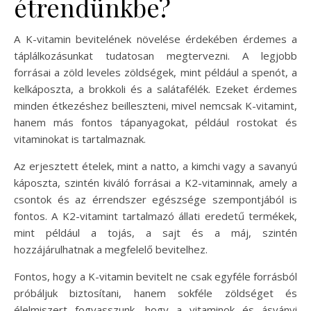
étrendünkbe?
A K-vitamin bevitelének növelése érdekében érdemes a
táplálkozásunkat tudatosan megtervezni. A legjobb
forrásai a zöld leveles zöldségek, mint például a spenót, a
kelkáposzta, a brokkoli és a salátafélék. Ezeket érdemes
minden étkezéshez beilleszteni, mivel nemcsak K-vitamint,
hanem más fontos tápanyagokat, például rostokat és
vitaminokat is tartalmaznak.
Az erjesztett ételek, mint a natto, a kimchi vagy a savanyú
káposzta, szintén kiváló forrásai a K2-vitaminnak, amely a
csontok és az érrendszer egészsége szempontjából is
fontos. A K2-vitamint tartalmazó állati eredetű termékek,
mint például a tojás, a sajt és a máj, szintén
hozzájárulhatnak a megfelelő bevitelhez.
Fontos, hogy a K-vitamin bevitelt ne csak egyféle forrásból
próbáljuk biztosítani, hanem sokféle zöldséget és
élelmiszert fogyasszunk, hogy a vitaminok és ásványi