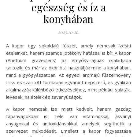
egészség és íz a
konyhában
2025.10.26.
A kapor egy sokoldalú fűszer, amely nemcsak ízesíti
ételeinket, hanem számos jótékony hatással is bír. A kapor
(Anethum graveolens) az ernyősvirágúak családjába
tartozik, és már az ókor óta használják mind a konyhában,
mind a gyógyászatban. Az egyedi aromájú fűszernövény
friss és szárított formában egyaránt népszerű, és gyakran
alkalmazzák különböző étkezésekhez, mint például saláták,
levesek, halételek és savanyúságok.
A kapor nemcsak íze miatt kedvelt, hanem gazdag
tápanyagokban is. Tele van vitaminokkal, ásványi
anyagokkal és antioxidánsokkal, amelyek segíthetik a
szervezet működését. Emellett a kapor fogyasztása