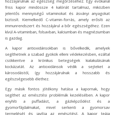
hozzájárulnak az egészség megőrzéséhez. Egy evőkanál
friss kapor mindössze 4 kalóriát tartalmaz, miközben
jelentős mennyiségű vitaminokat és ásványi anyagokat
biztosít. Kiemelkedő C-vitamin-forrás, amely erősíti az
immunrendszert és hozzájárul a bőr egészségéhez. Ezen
kívül A-vitaminban, folsavban, kalciumban és magnéziumban
is gazdag.
A kapor antioxidánsokban is bővelkedik, amelyek
segíthetnek a szabad gyökök elleni védekezésben, ezáltal
csökkentve a krónikus betegségek kialakulásának
kockázatát. Az antioxidánsok védik a sejteket a
károsodástól, így hozzájárulnak a hosszabb és
egészségesebb élethez.
Egy másik fontos jótékony hatása a kapornak, hogy
segíthet az emésztési problémák kezelésében. A kapor
enyhíti a puffadást, a gázképződést és a
gyomorfájdalmakat, mivel serkenti a gyomorsav
termelését és javítja az emésztést. A kapor teája