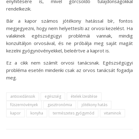
enyhítésére is, mivel görcsoldó tulajdonságokkal
rendelkezik.
Bár a kapor számos jótékony hatással bír, fontos
megjegyezni, hogy nem helyettesíti az orvosi kezelést. Ha
valakinek egészségügyi problémái vannak, mindig
konzultáljon orvosával, és ne próbálja meg saját magát
kezelni gyógynövényekkel, beleértve a kaprot is.
Ez a cikk nem számít orvosi tanácsnak. Egészségügyi
probléma esetén mindenki csak az orvos tanácsát fogadja
meg.
antioxidánsok
egészség
ételek ízesítése
fűszernövények
gasztronómia
jótékony hatás
kapor
konyha
természetes gyógymód
vitaminok