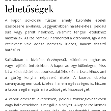
lehetőségek
A kapor sokoldalú fűszer, amely különféle ételek
ízesítésére alkalmas. Leggyakrabban halételekhez, például
sült vagy párolt halakhoz, valamint tengeri ételekhez
használják. Az íze remekül harmonizál a citrommal, így a hal
ételekhez való adása nemcsak ízletes, hanem frissítő
hatású is.
Salátákban is kiválóan érvényesül, különösen joghurtos
vagy tejfölös öntetekben. A kapor ad egy különleges, friss
ízt a zöldsalátákhoz, uborkasalátákhoz és a tzatzikihoz, ami
a görög konyha népszerű étele. A kapros uborka
savanyúság nemcsak ízletes, hanem egészséges is, hiszen
a kapor segít megőrizni a zöldségek frissességét.
A kapor emellett levesekben, például zöldséglevesekben
vagy hallevesekben is megállja a helyét. A kapor íze kiemeli
a többi összetevő nyers ízét, és gazdagabbá teszi az