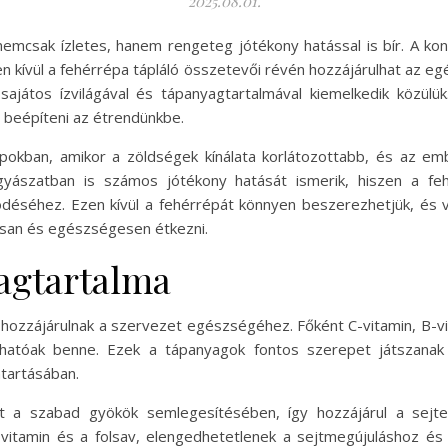
2025.08.01.
nemcsak ízletes, hanem rengeteg jótékony hatással is bír. A ko
Ezen kívül a fehérrépa tápláló összetevői révén hozzájárulhat az
ajátos ízvilágával és tápanyagtartalmával kiemelkedik közülü
 beépíteni az étrendünkbe.
pokban, amikor a zöldségek kínálata korlátozottabb, és az em
szatban is számos jótékony hatását ismerik, hiszen a feh
séhez. Ezen kívül a fehérrépát könnyen beszerezhetjük, és vis
san és egészségesen étkezni.
agtartalma
ozzájárulnak a szervezet egészségéhez. Főként C-vitamin, B-vita
lálhatóak benne. Ezek a tápanyagok fontos szerepet játszan
tartásában.
gít a szabad gyökök semlegesítésében, így hozzájárul a sej
6-vitamin és a folsav, elengedhetetlenek a sejtmegújuláshoz 