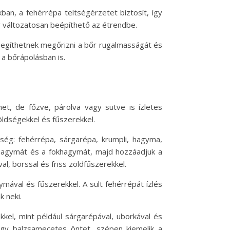
kban, a fehérrépa teltségérzetet biztosít, így
y változatosan beépíthető az étrendbe.
k segíthetnek megőrizni a bőr rugalmasságát és
 a bőrápolásban is.
et, de főzve, párolva vagy sütve is ízletes
öldségekkel és fűszerekkel.
ég: fehérrépa, sárgarépa, krumpli, hagyma,
a hagymát és a fokhagymát, majd hozzáadjuk a
al, borssal és friss zöldfűszerekkel.
gymával és fűszerekkel. A sült fehérrépát ízlés
k neki.
kel, mint például sárgarépával, uborkával és
vagy balzsamecetes öntet, szépen kiemelik a