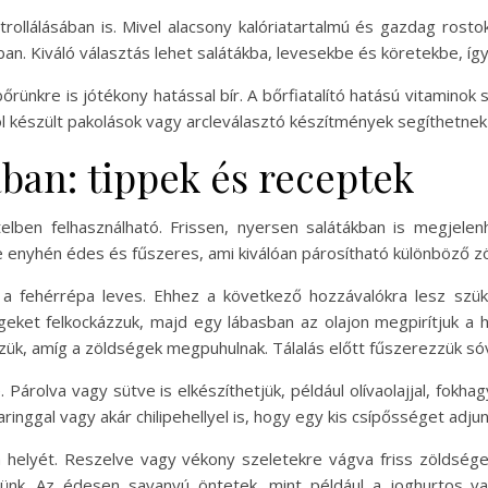
rollálásában is. Mivel alacsony kalóriatartalmú és gazdag rosto
an. Kiváló választás lehet salátákba, levesekbe és köretekbe, íg
bőrünkre is jótékony hatással bír. A bőrfiatalító hatású vitamino
l készült pakolások vagy arcleválasztó készítmények segíthetnek
ban: tippek és receptek
lben felhasználható. Frissen, nyersen salátákban is megjelenh
ze enyhén édes és fűszeres, ami kiválóan párosítható különböző z
 fehérrépa leves. Ehhez a következő hozzávalókra lesz szüks
geket felkockázzuk, majd egy lábasban az olajon megpirítjuk 
zzük, amíg a zöldségek megpuhulnak. Tálalás előtt fűszerezzük sóv
Párolva vagy sütve is elkészíthetjük, például olívaolajjal, fokha
nggal vagy akár chilipehellyel is, hogy egy kis csípősséget adjun
a helyét. Reszelve vagy vékony szeletekre vágva friss zöldségek
thetünk. Az édesen savanyú öntetek, mint például a joghurtos 