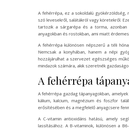
A fehérrépa, ez a sokoldalú gyökérzöldség, 
szó levesekről, salátákról vagy köretekről. 
tartozik a sárgarépa és a torma, azonban s
anyagokban és rostokban, ami miatt érdemes
A fehérrépa különösen népszerű a téli hóna
Nemcsak a konyhában, hanem a népi gyógyá
hozzájárulhat a szervezet egészséges működé
mindazok számára, akik szeretnék gazdaságo
A fehérrépa tápany
A fehérrépa gazdag tápanyagokban, amelyek h
kálium, kalcium, magnézium és foszfor ta
erősítésében és a megfelelő anyagcsere fenn
A C-vitamin antioxidáns hatású, amely se
lassításához. A B-vitaminok, különösen a B