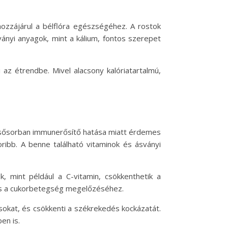
ozzájárul a bélflóra egészségéhez. A rostok
sványi anyagok, mint a kálium, fontos szerepet
az étrendbe. Mivel alacsony kalóriatartalmú,
lsősorban immunerősítő hatása miatt érdemes
ibb. A benne található vitaminok és ásványi
k, mint például a C-vitamin, csökkenthetik a
k és a cukorbetegség megelőzéséhez.
okat, és csökkenti a székrekedés kockázatát.
en is.