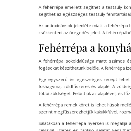
A fehérrépa emellett segíthet a testsúly kont
segíthet az egészséges testsúly fenntartásáb
Az antioxidánsok jelenléte miatt a fehérrépa 
csökkenteni az öregedés jeleit. A fehérrépábó
Fehérrépa a konyhá
A fehérrépa sokoldalúsága miatt számos éte
fogásokat készíthetünk belőle. A fehérrépa í
Egy egyszerű és egészséges recept lehet a
fokhagyma, zöldfűszerek és alaplé. A zöldsé
többi zöldséget. Felöntjük az alaplével, és fő
A fehérrépa remek köret is lehet húsok mellé. 
szerint megfűszerezhetjük kakukkfűvel, rozmari
Salátákban a fehérrépa nyersen is megállja 
céklával, ízletes és tápláló salátát készí