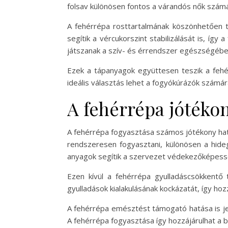
folsav különösen fontos a várandós nők szám
A fehérrépa rosttartalmának köszönhetően t
segítik a vércukorszint stabilizálását is, íg
játszanak a szív- és érrendszer egészségében
Ezek a tápanyagok együttesen teszik a fehér
ideális választás lehet a fogyókúrázók számár
A fehérrépa jótékon
A fehérrépa fogyasztása számos jótékony ha
rendszeresen fogyasztani, különösen a hide
anyagok segítik a szervezet védekezőképess
Ezen kívül a fehérrépa gyulladáscsökkentő t
gyulladások kialakulásának kockázatát, így h
A fehérrépa emésztést támogató hatása is je
A fehérrépa fogyasztása így hozzájárulhat a