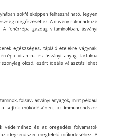
nyhában sokféleképpen felhasználható, legyen
 egészség megőrzéséhez. A növény rokonai közé
k. A fehérrépa gazdag vitaminokban, ásványi
berek egészséges, tápláló ételekre vágynak.
érrépa vitamin- és ásványi anyag tartalma
zonylag olcsó, ezért ideális választás lehet
minok, folsav, ásványi anyagok, mint például
ak a sejtek működésében, az immunrendszer
tek védelméhez és az öregedési folyamatok
és az idegrendszer megfelelő működéséhez. A