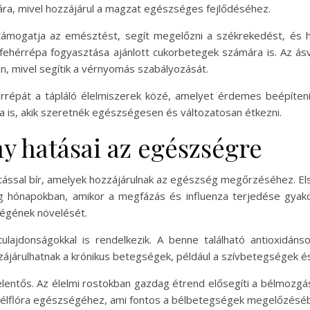
ára, mivel hozzájárul a magzat egészséges fejlődéséhez.
ámogatja az emésztést, segít megelőzni a székrekedést, és h
y a fehérrépa fogyasztása ajánlott cukorbetegek számára is. Az á
, mivel segítik a vérnyomás szabályozását.
répát a tápláló élelmiszerek közé, amelyet érdemes beépíteni 
a is, akik szeretnék egészségesen és változatosan étkezni.
y hatásai az egészségre
tással bír, amelyek hozzájárulnak az egészség megőrzéséhez. E
g hónapokban, amikor a megfázás és influenza terjedése gyakor
égének növelését.
ulajdonságokkal is rendelkezik. A benne található antioxidánso
ozzájárulhatnak a krónikus betegségek, például a szívbetegsége
lentős. Az élelmi rostokban gazdag étrend elősegíti a bélmozgás
 bélflóra egészségéhez, ami fontos a bélbetegségek megelőzéséb