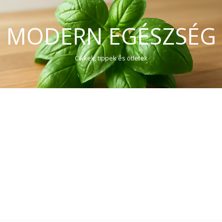
MODERN EGÉSZSÉG
Cikkek, tippek és ötletek