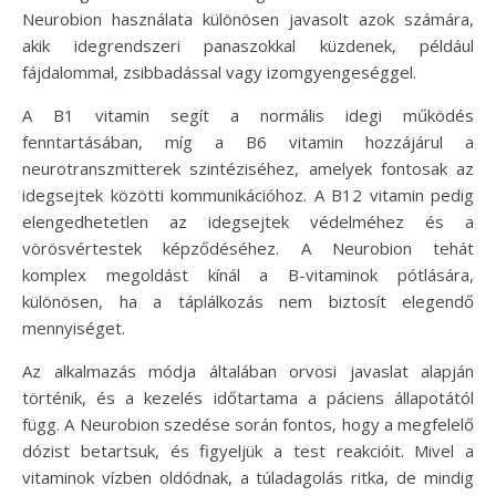
Neurobion használata különösen javasolt azok számára,
akik idegrendszeri panaszokkal küzdenek, például
fájdalommal, zsibbadással vagy izomgyengeséggel.
A B1 vitamin segít a normális idegi működés
fenntartásában, míg a B6 vitamin hozzájárul a
neurotranszmitterek szintéziséhez, amelyek fontosak az
idegsejtek közötti kommunikációhoz. A B12 vitamin pedig
elengedhetetlen az idegsejtek védelméhez és a
vörösvértestek képződéséhez. A Neurobion tehát
komplex megoldást kínál a B-vitaminok pótlására,
különösen, ha a táplálkozás nem biztosít elegendő
mennyiséget.
Az alkalmazás módja általában orvosi javaslat alapján
történik, és a kezelés időtartama a páciens állapotától
függ. A Neurobion szedése során fontos, hogy a megfelelő
dózist betartsuk, és figyeljük a test reakcióit. Mivel a
vitaminok vízben oldódnak, a túladagolás ritka, de mindig