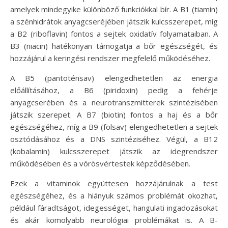
amelyek mindegyike különböző funkciókkal bír. A B1 (tiamin)
a szénhidrátok anyagcseréjében játszik kulcsszerepet, míg
a B2 (riboflavin) fontos a sejtek oxidatív folyamataiban. A
B3 (niacin) hatékonyan támogatja a bőr egészségét, és
hozzájárul a keringési rendszer megfelelő működéséhez.
A B5 (pantoténsav) elengedhetetlen az energia
előállításához, a B6 (piridoxin) pedig a fehérje
anyagcserében és a neurotranszmitterek szintézisében
játszik szerepet. A B7 (biotin) fontos a haj és a bőr
egészségéhez, míg a B9 (folsav) elengedhetetlen a sejtek
osztódásához és a DNS szintéziséhez. Végül, a B12
(kobalamin) kulcsszerepet játszik az idegrendszer
működésében és a vörösvértestek képződésében.
Ezek a vitaminok együttesen hozzájárulnak a test
egészségéhez, és a hiányuk számos problémát okozhat,
például fáradtságot, idegességet, hangulati ingadozásokat
és akár komolyabb neurológiai problémákat is. A B-