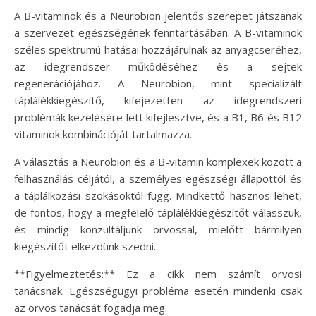
A B-vitaminok és a Neurobion jelentős szerepet játszanak
a szervezet egészségének fenntartásában. A B-vitaminok
széles spektrumú hatásai hozzájárulnak az anyagcseréhez,
az idegrendszer működéséhez és a sejtek
regenerációjához. A Neurobion, mint specializált
táplálékkiegészítő, kifejezetten az idegrendszeri
problémák kezelésére lett kifejlesztve, és a B1, B6 és B12
vitaminok kombinációját tartalmazza.
A választás a Neurobion és a B-vitamin komplexek között a
felhasználás céljától, a személyes egészségi állapottól és
a táplálkozási szokásoktól függ. Mindkettő hasznos lehet,
de fontos, hogy a megfelelő táplálékkiegészítőt válasszuk,
és mindig konzultáljunk orvossal, mielőtt bármilyen
kiegészítőt elkezdünk szedni.
**Figyelmeztetés:** Ez a cikk nem számít orvosi
tanácsnak. Egészségügyi probléma esetén mindenki csak
az orvos tanácsát fogadja meg.