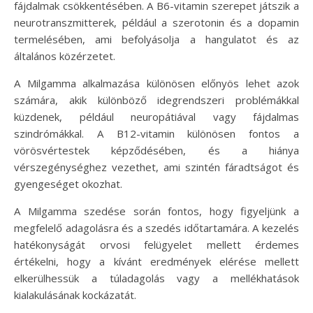
fájdalmak csökkentésében. A B6-vitamin szerepet játszik a
neurotranszmitterek, például a szerotonin és a dopamin
termelésében, ami befolyásolja a hangulatot és az
általános közérzetet.
A Milgamma alkalmazása különösen előnyös lehet azok
számára, akik különböző idegrendszeri problémákkal
küzdenek, például neuropátiával vagy fájdalmas
szindrómákkal. A B12-vitamin különösen fontos a
vörösvértestek képződésében, és a hiánya
vérszegénységhez vezethet, ami szintén fáradtságot és
gyengeséget okozhat.
A Milgamma szedése során fontos, hogy figyeljünk a
megfelelő adagolásra és a szedés időtartamára. A kezelés
hatékonyságát orvosi felügyelet mellett érdemes
értékelni, hogy a kívánt eredmények elérése mellett
elkerülhessük a túladagolás vagy a mellékhatások
kialakulásának kockázatát.