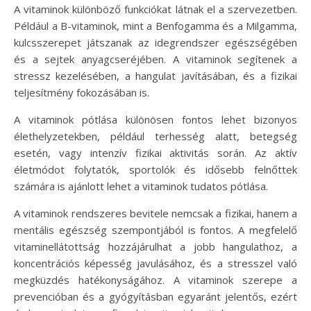
A vitaminok különböző funkciókat látnak el a szervezetben.
Például a B-vitaminok, mint a Benfogamma és a Milgamma,
kulcsszerepet játszanak az idegrendszer egészségében
és a sejtek anyagcseréjében. A vitaminok segítenek a
stressz kezelésében, a hangulat javításában, és a fizikai
teljesítmény fokozásában is.
A vitaminok pótlása különösen fontos lehet bizonyos
élethelyzetekben, például terhesség alatt, betegség
esetén, vagy intenzív fizikai aktivitás során. Az aktív
életmódot folytatók, sportolók és idősebb felnőttek
számára is ajánlott lehet a vitaminok tudatos pótlása.
A vitaminok rendszeres bevitele nemcsak a fizikai, hanem a
mentális egészség szempontjából is fontos. A megfelelő
vitaminellátottság hozzájárulhat a jobb hangulathoz, a
koncentrációs képesség javulásához, és a stresszel való
megküzdés hatékonyságához. A vitaminok szerepe a
prevencióban és a gyógyításban egyaránt jelentős, ezért