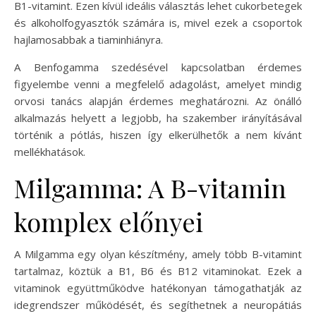
B1-vitamint. Ezen kívül ideális választás lehet cukorbetegek
és alkoholfogyasztók számára is, mivel ezek a csoportok
hajlamosabbak a tiaminhiányra.
A Benfogamma szedésével kapcsolatban érdemes
figyelembe venni a megfelelő adagolást, amelyet mindig
orvosi tanács alapján érdemes meghatározni. Az önálló
alkalmazás helyett a legjobb, ha szakember irányításával
történik a pótlás, hiszen így elkerülhetők a nem kívánt
mellékhatások.
Milgamma: A B-vitamin
komplex előnyei
A Milgamma egy olyan készítmény, amely több B-vitamint
tartalmaz, köztük a B1, B6 és B12 vitaminokat. Ezek a
vitaminok együttműködve hatékonyan támogathatják az
idegrendszer működését, és segíthetnek a neuropátiás