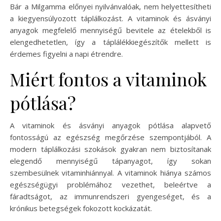
Bár a Milgamma előnyei nyilvánvalóak, nem helyettesítheti
a kiegyensúlyozott táplálkozást. A vitaminok és ásványi
anyagok megfelelő mennyiségű bevitele az ételekből is
elengedhetetlen, így a táplálékkiegészítők mellett is
érdemes figyelni a napi étrendre.
Miért fontos a vitaminok
pótlása?
A vitaminok és ásványi anyagok pótlása alapvető
fontosságú az egészség megőrzése szempontjából. A
modern táplálkozási szokások gyakran nem biztosítanak
elegendő mennyiségű tápanyagot, így sokan
szembesülnek vitaminhiánnyal. A vitaminok hiánya számos
egészségügyi problémához vezethet, beleértve a
fáradtságot, az immunrendszeri gyengeséget, és a
krónikus betegségek fokozott kockázatát.