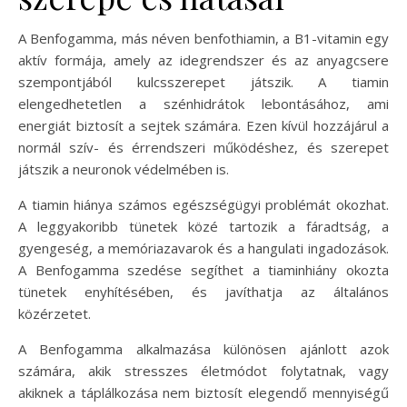
A Benfogamma, más néven benfothiamin, a B1-vitamin egy
aktív formája, amely az idegrendszer és az anyagcsere
szempontjából kulcsszerepet játszik. A tiamin
elengedhetetlen a szénhidrátok lebontásához, ami
energiát biztosít a sejtek számára. Ezen kívül hozzájárul a
normál szív- és érrendszeri működéshez, és szerepet
játszik a neuronok védelmében is.
A tiamin hiánya számos egészségügyi problémát okozhat.
A leggyakoribb tünetek közé tartozik a fáradtság, a
gyengeség, a memóriazavarok és a hangulati ingadozások.
A Benfogamma szedése segíthet a tiaminhiány okozta
tünetek enyhítésében, és javíthatja az általános
közérzetet.
A Benfogamma alkalmazása különösen ajánlott azok
számára, akik stresszes életmódot folytatnak, vagy
akiknek a táplálkozása nem biztosít elegendő mennyiségű