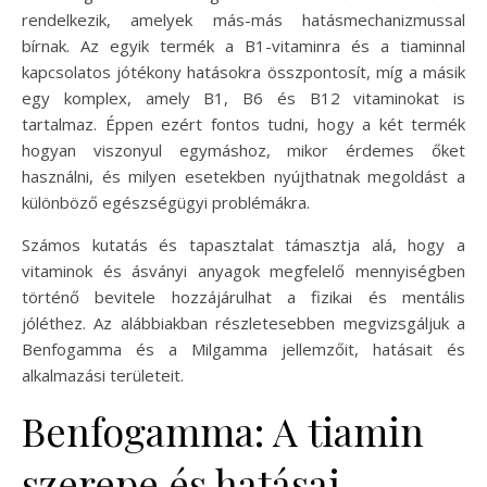
rendelkezik, amelyek más-más hatásmechanizmussal
bírnak. Az egyik termék a B1-vitaminra és a tiaminnal
kapcsolatos jótékony hatásokra összpontosít, míg a másik
egy komplex, amely B1, B6 és B12 vitaminokat is
tartalmaz. Éppen ezért fontos tudni, hogy a két termék
hogyan viszonyul egymáshoz, mikor érdemes őket
használni, és milyen esetekben nyújthatnak megoldást a
különböző egészségügyi problémákra.
Számos kutatás és tapasztalat támasztja alá, hogy a
vitaminok és ásványi anyagok megfelelő mennyiségben
történő bevitele hozzájárulhat a fizikai és mentális
jóléthez. Az alábbiakban részletesebben megvizsgáljuk a
Benfogamma és a Milgamma jellemzőit, hatásait és
alkalmazási területeit.
Benfogamma: A tiamin
szerepe és hatásai