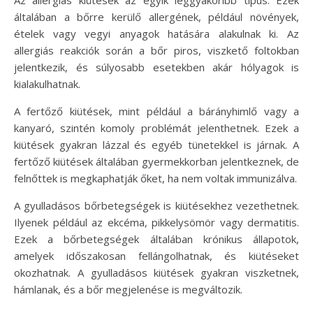
általában a bőrre kerülő allergének, például növények,
ételek vagy vegyi anyagok hatására alakulnak ki. Az
allergiás reakciók során a bőr piros, viszkető foltokban
jelentkezik, és súlyosabb esetekben akár hólyagok is
kialakulhatnak.
A fertőző kiütések, mint például a bárányhimlő vagy a
kanyaró, szintén komoly problémát jelenthetnek. Ezek a
kiütések gyakran lázzal és egyéb tünetekkel is járnak. A
fertőző kiütések általában gyermekkorban jelentkeznek, de
felnőttek is megkaphatják őket, ha nem voltak immunizálva.
A gyulladásos bőrbetegségek is kiütésekhez vezethetnek.
Ilyenek például az ekcéma, pikkelysömör vagy dermatitis.
Ezek a bőrbetegségek általában krónikus állapotok,
amelyek időszakosan fellángolhatnak, és kiütéseket
okozhatnak. A gyulladásos kiütések gyakran viszketnek,
hámlanak, és a bőr megjelenése is megváltozik.