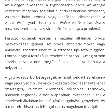
az allergén elkerülése a legfontosabb lépés. Az allergia
kezelése magában foglalhatja antihisztaminok szedését,
valamint helyi krémek vagy kenőcsök alkalmazását a
viszketés és gyulladás csökkentésére. A bőr hidratálása is
hasznos lehet, mivel a száraz bőr fokozhatja a problémát.
Fertőző kiütések esetén a kezelés általában orvosi
beavatkozást igényel. Az orvos antibiotikumokat vagy
antivirális szereket írhat fel a fertőzés típusától függően.
Fontos, hogy a fertőző kiütéseket ne próbáljuk meg otthon
kezelni, mivel a nem megfelelő kezelés súlyosbíthatja a
helyzetet.
A gyulladásos bőrbetegségeknél, mint például az ekcéma
vagy pikkelysömör, helyi kortikoszteroidok használata lehet
szükséges, valamint különböző bőrápolási termékek,
amelyek segítenek a bőr állapotának javításában. Ezek a
kezelések általában hosszú távú megoldást igényelnek, és
a tünetek időszakos fellángolását is magukban foglalják.