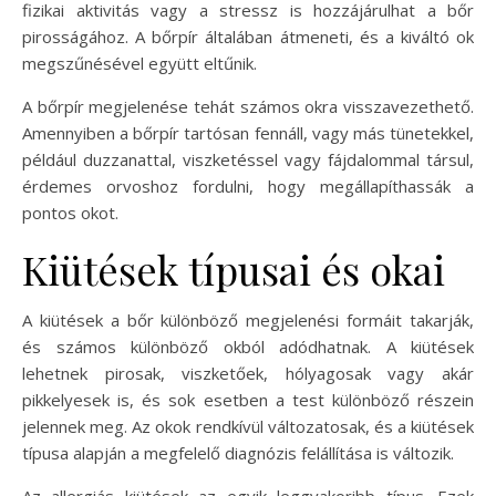
fizikai aktivitás vagy a stressz is hozzájárulhat a bőr
pirosságához. A bőrpír általában átmeneti, és a kiváltó ok
megszűnésével együtt eltűnik.
A bőrpír megjelenése tehát számos okra visszavezethető.
Amennyiben a bőrpír tartósan fennáll, vagy más tünetekkel,
például duzzanattal, viszketéssel vagy fájdalommal társul,
érdemes orvoshoz fordulni, hogy megállapíthassák a
pontos okot.
Kiütések típusai és okai
A kiütések a bőr különböző megjelenési formáit takarják,
és számos különböző okból adódhatnak. A kiütések
lehetnek pirosak, viszketőek, hólyagosak vagy akár
pikkelyesek is, és sok esetben a test különböző részein
jelennek meg. Az okok rendkívül változatosak, és a kiütések
típusa alapján a megfelelő diagnózis felállítása is változik.
Az allergiás kiütések az egyik leggyakoribb típus. Ezek