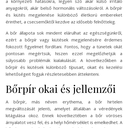
a környezeti hatásokra, legyen szó akár külső irritáló
anyagokról, akár belső hormonális változásokról. A bőrpír
és kiütés megjelenése különböző életkorú embereket
érinthet, a csecsemőktől kezdve az idősebb felnőttekig.
A bőr állapota sok mindent elárulhat az egészségünkről,
ezért a bőrpír vagy kiütések megjelenésére érdemes
fokozott figyelmet fordítani. Fontos, hogy a tünetek okát
pontosan megértsük, hiszen ezzel megelőzhetjük a
súlyosabb problémák kialakulását. A következőkben a
bőrpír és kiütések különböző típusait, okait és kezelési
lehetőségeit fogjuk részletesebben áttekinteni.
Bőrpír okai és jellemzői
A bőrpír, más néven erythema, a bőr hirtelen
megváltozását jelenti, amelyet általában a véredények
kitágulása okoz. Ennek következtében a bőr vöröses
árnyalatot vesz fel, és a helyi hőmérséklet is emelkedhet. A