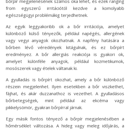
bőrpír megjelenésének számos oka lehet, és ezek ranging
from egyszerű irritációtól kezdve a komolyabb
egészségügyi problémákig terjedhetnek.
Az egyik leggyakoribb ok a bőr irritációja, amelyet
különböző külső tényezők, például napégés, allergének
vagy vegyi anyagok okozhatnak. A napfény hatására a
bőrben lévő véredények kitágulnak, és ez bőrpírt
eredményez. A bőr allergiás reakciója is gyakori ok,
amelyet különféle anyagok, például kozmetikumok,
mosószerek vagy ételek váltanak ki.
A gyulladás is bőrpírt okozhat, amely a bőr különböző
részein megjelenhet. Ilyen esetekben a bőr viszkethet,
fájhat, és akár duzzanathoz is vezethet. A gyulladásos
bőrbetegségek, mint például az ekcéma vagy
pikkelysömör, gyakran bőrpírral járnak.
Egy másik fontos tényező a bőrpír megjelenésében a
hőmérséklet változása. A hideg vagy meleg időjárás, a