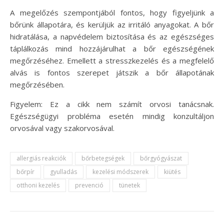
A megelőzés szempontjából fontos, hogy figyeljünk a
bőrünk állapotára, és kerüljük az irritáló anyagokat. A bőr
hidratálása, a napvédelem biztosítása és az egészséges
táplálkozás mind hozzájárulhat a bőr egészségének
megőrzéséhez. Emellett a stresszkezelés és a megfelelő
alvás is fontos szerepet játszik a bőr állapotának
megőrzésében.
Figyelem: Ez a cikk nem számít orvosi tanácsnak.
Egészségügyi probléma esetén mindig konzultáljon
orvosával vagy szakorvosával.
allergiás reakciók
bőrbetegségek
bőrgyógyászat
bőrpír
gyulladás
kezelési módszerek
kiütés
otthoni kezelés
prevenció
tünetek