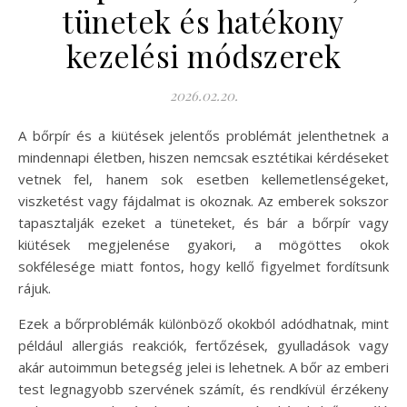
tünetek és hatékony
kezelési módszerek
2026.02.20.
A bőrpír és a kiütések jelentős problémát jelenthetnek a
mindennapi életben, hiszen nemcsak esztétikai kérdéseket
vetnek fel, hanem sok esetben kellemetlenségeket,
viszketést vagy fájdalmat is okoznak. Az emberek sokszor
tapasztalják ezeket a tüneteket, és bár a bőrpír vagy
kiütések megjelenése gyakori, a mögöttes okok
sokfélesége miatt fontos, hogy kellő figyelmet fordítsunk
rájuk.
Ezek a bőrproblémák különböző okokból adódhatnak, mint
például allergiás reakciók, fertőzések, gyulladások vagy
akár autoimmun betegség jelei is lehetnek. A bőr az emberi
test legnagyobb szervének számít, és rendkívül érzékeny