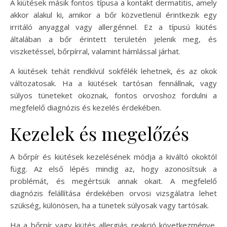
A kiütések másik fontos típusa a kontakt dermatitis, amely
akkor alakul ki, amikor a bőr közvetlenül érintkezik egy
irritáló anyaggal vagy allergénnel. Ez a típusú kiütés
általában a bőr érintett területén jelenik meg, és
viszketéssel, bőrpírral, valamint hámlással járhat.
A kiütések tehát rendkívül sokfélék lehetnek, és az okok
változatosak. Ha a kiütések tartósan fennállnak, vagy
súlyos tüneteket okoznak, fontos orvoshoz fordulni a
megfelelő diagnózis és kezelés érdekében.
Kezelek és megelőzés
A bőrpír és kiütések kezelésének módja a kiváltó okoktól
függ. Az első lépés mindig az, hogy azonosítsuk a
problémát, és megértsük annak okait. A megfelelő
diagnózis felállítása érdekében orvosi vizsgálatra lehet
szükség, különösen, ha a tünetek súlyosak vagy tartósak.
Ha a bőrpír vagy kiütés allergiás reakció következménye,