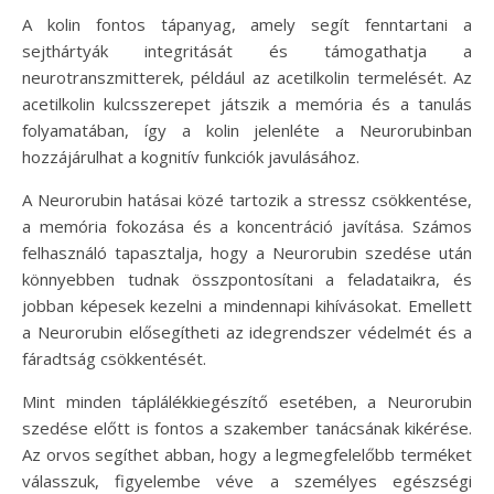
A kolin fontos tápanyag, amely segít fenntartani a
sejthártyák integritását és támogathatja a
neurotranszmitterek, például az acetilkolin termelését. Az
acetilkolin kulcsszerepet játszik a memória és a tanulás
folyamatában, így a kolin jelenléte a Neurorubinban
hozzájárulhat a kognitív funkciók javulásához.
A Neurorubin hatásai közé tartozik a stressz csökkentése,
a memória fokozása és a koncentráció javítása. Számos
felhasználó tapasztalja, hogy a Neurorubin szedése után
könnyebben tudnak összpontosítani a feladataikra, és
jobban képesek kezelni a mindennapi kihívásokat. Emellett
a Neurorubin elősegítheti az idegrendszer védelmét és a
fáradtság csökkentését.
Mint minden táplálékkiegészítő esetében, a Neurorubin
szedése előtt is fontos a szakember tanácsának kikérése.
Az orvos segíthet abban, hogy a legmegfelelőbb terméket
válasszuk, figyelembe véve a személyes egészségi