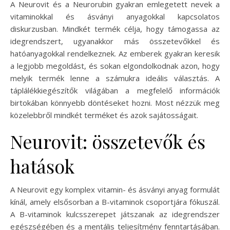
A Neurovit és a Neurorubin gyakran emlegetett nevek a
vitaminokkal és ásványi anyagokkal kapcsolatos
diskurzusban. Mindkét termék célja, hogy támogassa az
idegrendszert, ugyanakkor más összetevőkkel és
hatóanyagokkal rendelkeznek. Az emberek gyakran keresik
a legjobb megoldást, és sokan elgondolkodnak azon, hogy
melyik termék lenne a számukra ideális választás. A
táplálékkiegészítők világában a megfelelő információk
birtokában könnyebb döntéseket hozni. Most nézzük meg
közelebbről mindkét terméket és azok sajátosságait.
Neurovit: összetevők és
hatások
A Neurovit egy komplex vitamin- és ásványi anyag formulát
kínál, amely elsősorban a B-vitaminok csoportjára fókuszál.
A B-vitaminok kulcsszerepet játszanak az idegrendszer
egészségében és a mentális teljesítmény fenntartásában.