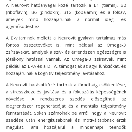
A Neurovit hatóanyagai közé tartozik a B1 (tiamin), B2
(riboflavin), B6 (piridoxin), B12 (kobalamin) és a folsav,
amelyek mind hozzájárulnak a normál ideg- és
agyműködéshez.
A B-vitaminok mellett a Neurovit gyakran tartalmaz más
fontos összetevőket is, mint például az Omega-3
zsírsavakat, amelyek a szív- és érrendszeri egészségre is
jótékony hatással vannak. Az Omega-3 zsírsavak, mint
például az EPA és a DHA, támogatják az agyi funkciókat, és
hozzájárulnak a kognitív teljesítmény javításához.
A Neurovit hatásai közé tartozik a fáradtság csökkentése,
a stresszkezelés javítása és a fókuszálás képességének
növelése. A rendszeres szedés elősegítheti az
idegrendszer regenerációját és a mentális teljesítmény
fenntartását. Sokan számolnak be arról, hogy a Neurovit
szedése után energikusabbnak és motiváltabbnak érzik
magukat, ami hozzájárul a mindennapi teendők