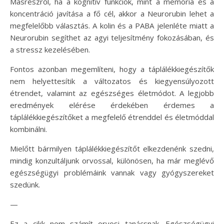
Másrészről, ha a kognitív funkciók, mint a memória és a
koncentráció javítása a fő cél, akkor a Neurorubin lehet a
megfelelőbb választás. A kolin és a PABA jelenléte miatt a
Neurorubin segíthet az agyi teljesítmény fokozásában, és
a stressz kezelésében.
Fontos azonban megemlíteni, hogy a táplálékkiegészítők
nem helyettesítik a változatos és kiegyensúlyozott
étrendet, valamint az egészséges életmódot. A legjobb
eredmények elérése érdekében érdemes a
táplálékkiegészítőket a megfelelő étrenddel és életmóddal
kombinálni.
Mielőtt bármilyen táplálékkiegészítőt elkezdenénk szedni,
mindig konzultáljunk orvossal, különösen, ha már meglévő
egészségügyi problémáink vannak vagy gyógyszereket
szedünk.
—
Ez a cikk nem számít orvosi tanácsnak. Egészségügyi