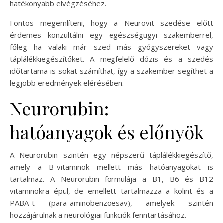
hatékonyabb elvégzéséhez.
Fontos megemlíteni, hogy a Neurovit szedése előtt
érdemes konzultálni egy egészségügyi szakemberrel,
főleg ha valaki már szed más gyógyszereket vagy
táplálékkiegészítőket. A megfelelő dózis és a szedés
időtartama is sokat számíthat, így a szakember segíthet a
legjobb eredmények elérésében.
Neurorubin:
hatóanyagok és előnyök
A Neurorubin szintén egy népszerű táplálékkiegészítő,
amely a B-vitaminok mellett más hatóanyagokat is
tartalmaz. A Neurorubin formulája a B1, B6 és B12
vitaminokra épül, de emellett tartalmazza a kolint és a
PABA-t (para-aminobenzoesav), amelyek szintén
hozzájárulnak a neurológiai funkciók fenntartásához.