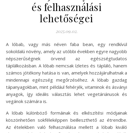
és felhasználási
lehetőségei
2025.09.02.
A lóbab, vagy más néven faba bean, egy rendkívül
sokoldalú növény, amely az utóbbi években egyre nagyobb
népszerűségnek örvend az egészségtudatos
táplálkozásban. A lóbab nemcsak ízletes és tápláló, hanem
számos jótékony hatása is van, amelyek hozzájárulhatnak a
mindennapi egészség megőrzéséhez. A lóbab gazdag
tápanyagokban, mint például fehérjék, vitaminok és ásványi
anyagok, így ideális választás lehet vegetáriánusok és
vegánok számára is.
A lóbab különböző formáinak és elkészítési módjainak
köszönhetően sokféleképpen beilleszthető az étrendbe.
Az ételekben való felhasználása mellett a lóbab kiváló