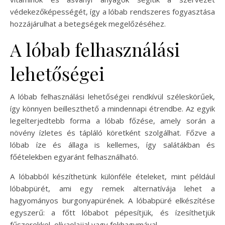
védekezőképességét, így a lóbab rendszeres fogyasztása
hozzájárulhat a betegségek megelőzéséhez.
A lóbab felhasználási
lehetőségei
A lóbab felhasználási lehetőségei rendkívül széleskörűek,
így könnyen beilleszthető a mindennapi étrendbe. Az egyik
legelterjedtebb forma a lóbab főzése, amely során a
növény ízletes és tápláló köretként szolgálhat. Főzve a
lóbab íze és állaga is kellemes, így salátákban és
főételekben egyaránt felhasználható.
A lóbabból készíthetünk különféle ételeket, mint például
lóbabpürét, ami egy remek alternatívája lehet a
hagyományos burgonyapürének. A lóbabpüré elkészítése
egyszerű: a főtt lóbabot pépesítjük, és ízesíthetjük
fűszerekkel, olívaolajjal vagy fokhagymával.