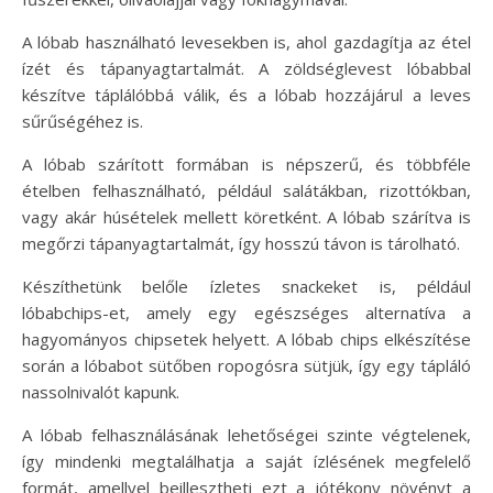
A lóbab használható levesekben is, ahol gazdagítja az étel
ízét és tápanyagtartalmát. A zöldséglevest lóbabbal
készítve táplálóbbá válik, és a lóbab hozzájárul a leves
sűrűségéhez is.
A lóbab szárított formában is népszerű, és többféle
ételben felhasználható, például salátákban, rizottókban,
vagy akár húsételek mellett köretként. A lóbab szárítva is
megőrzi tápanyagtartalmát, így hosszú távon is tárolható.
Készíthetünk belőle ízletes snackeket is, például
lóbabchips-et, amely egy egészséges alternatíva a
hagyományos chipsetek helyett. A lóbab chips elkészítése
során a lóbabot sütőben ropogósra sütjük, így egy tápláló
nassolnivalót kapunk.
A lóbab felhasználásának lehetőségei szinte végtelenek,
így mindenki megtalálhatja a saját ízlésének megfelelő
formát, amellyel beillesztheti ezt a jótékony növényt a