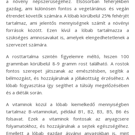
a növény népszerűségéhez. Elsősorban fehérjékben
gazdag, ami különösen fontos a vegetáriánus és vegán
étrendet követők számára. A lóbab körülbelül 25% fehérjét
tartalmaz, ami jelentős mennyiségnek számít a növényi
források között. Ezen kívül a lóbab tartalmazza a
szükséges aminosavakat is, amelyek elengedhetetlenek a
szervezet számára.
A rosttartalma szintén figyelemre méltó, hiszen 100
grammban körülbelül 8-9 gramm rost található. A rostok
fontos szerepet játszanak az emésztésben, segítik a
bélmozgást, és hozzájárulnak a jóllakottság érzéséhez. A
lóbab fogyasztása így segíthet a túlsúly megelőzésében
és a diéták során.
A vitaminok közül a lóbab kiemelkedő mennyiségben
tartalmaz B-vitaminokat, például B1, B2, B3, B5, B6 és
folsavat. Ezek a vitaminok fontosak az anyagcsere
folyamatokhoz, és hozzájárulnak a sejtek egészségéhez.
Emellett a lóbab gazdag ásványi anyagokban is, mint