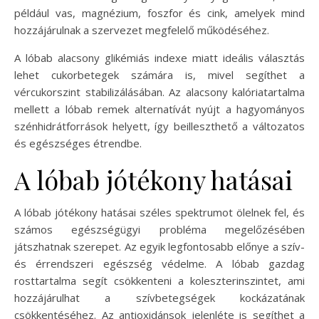
például vas, magnézium, foszfor és cink, amelyek mind
hozzájárulnak a szervezet megfelelő működéséhez.
A lóbab alacsony glikémiás indexe miatt ideális választás
lehet cukorbetegek számára is, mivel segíthet a
vércukorszint stabilizálásában. Az alacsony kalóriatartalma
mellett a lóbab remek alternatívát nyújt a hagyományos
szénhidrátforrások helyett, így beilleszthető a változatos
és egészséges étrendbe.
A lóbab jótékony hatásai
A lóbab jótékony hatásai széles spektrumot ölelnek fel, és
számos egészségügyi probléma megelőzésében
játszhatnak szerepet. Az egyik legfontosabb előnye a szív-
és érrendszeri egészség védelme. A lóbab gazdag
rosttartalma segít csökkenteni a koleszterinszintet, ami
hozzájárulhat a szívbetegségek kockázatának
csökkentéséhez. Az antioxidánsok jelenléte is segíthet a