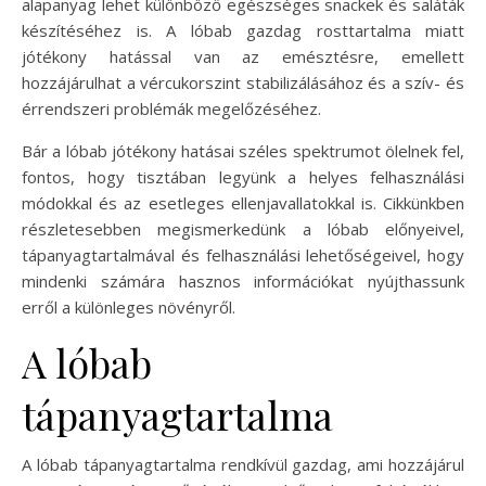
alapanyag lehet különböző egészséges snackek és saláták
készítéséhez is. A lóbab gazdag rosttartalma miatt
jótékony hatással van az emésztésre, emellett
hozzájárulhat a vércukorszint stabilizálásához és a szív- és
érrendszeri problémák megelőzéséhez.
Bár a lóbab jótékony hatásai széles spektrumot ölelnek fel,
fontos, hogy tisztában legyünk a helyes felhasználási
módokkal és az esetleges ellenjavallatokkal is. Cikkünkben
részletesebben megismerkedünk a lóbab előnyeivel,
tápanyagtartalmával és felhasználási lehetőségeivel, hogy
mindenki számára hasznos információkat nyújthassunk
erről a különleges növényről.
A lóbab
tápanyagtartalma
A lóbab tápanyagtartalma rendkívül gazdag, ami hozzájárul