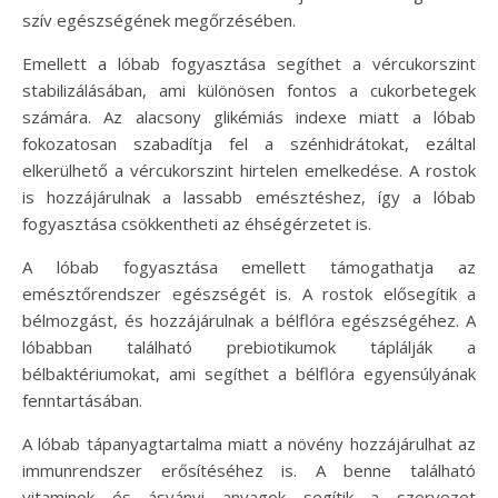
szív egészségének megőrzésében.
Emellett a lóbab fogyasztása segíthet a vércukorszint
stabilizálásában, ami különösen fontos a cukorbetegek
számára. Az alacsony glikémiás indexe miatt a lóbab
fokozatosan szabadítja fel a szénhidrátokat, ezáltal
elkerülhető a vércukorszint hirtelen emelkedése. A rostok
is hozzájárulnak a lassabb emésztéshez, így a lóbab
fogyasztása csökkentheti az éhségérzetet is.
A lóbab fogyasztása emellett támogathatja az
emésztőrendszer egészségét is. A rostok elősegítik a
bélmozgást, és hozzájárulnak a bélflóra egészségéhez. A
lóbabban található prebiotikumok táplálják a
bélbaktériumokat, ami segíthet a bélflóra egyensúlyának
fenntartásában.
A lóbab tápanyagtartalma miatt a növény hozzájárulhat az
immunrendszer erősítéséhez is. A benne található
vitaminok és ásványi anyagok segítik a szervezet