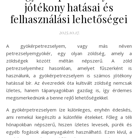
jótékony hatásai és
felhasználási lehetőségei
2025.10.17.
A gyökérpetrezselyem, vagy más néven
petrezselyemgyökér, egy olyan zöldség, amely a
zöldségek között méltán népszerű. A zöld
petrezselyemhez hasonlóan, amelyet fűszerként is
használunk, a gyökérpetrezselyem is számos jótékony
hatással bír. Az évezredek óta kultivált zöldség nemcsak
ízletes, hanem tápanyagokban gazdag is, így érdemes
megismerkednünk a benne rejlő lehetőségekkel.
A gyökérpetrezselyem íze különleges, enyhén édeskés,
ami remekül kiegészíti a különféle ételeket. Főleg a téli
hónapokban népszerű, hiszen ízletes levesek, pürék és
egyéb fogások alapanyagaként használható. Ezen kívül, a