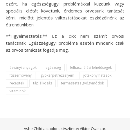
ezért, ha egészségügyi problémákkal küzdünk vagy
speciális diétát követünk, érdemes orvosunk tanácsát
kérni, mielőtt jelentős változtatásokat eszközölnénk az
étrendünkben.
**Figyelmeztetés:** Ez a cikk nem számít orvosi
tanácsnak. Egészségügyi probléma esetén mindenki csak
az orvos tanácsát fogadja meg.
ásványi anyagok
egészség
felhasználási lehetőségek
fűszernövény
gyökérpetrezselyem
jótékony hatások
receptek
táplálkozás
természetes gyógymódok
vitaminok
Ashe Child a sablont készítette:
Viktor Csaszar.