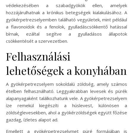
védekezésében a szabadgyökök ellen, amelyek
hozzájárulhatnak a krónikus betegségek kialakulásához. A
gyökérpetrezselyemben található vegyületek, mint például
a flavonoidok és a fenolok, gyulladáscsökkentő hatással
bírnak, ezáltal segítve a gyulladásos állapotok
csökkentését a szervezetben.
Felhasználási
lehetőségek a konyhában
A gyökérpetrezselyem sokoldalú zöldség, amely számos
ételben felhasználható. Leggyakrabban levesek és pürék
alapanyagaként találkozhatunk vele. A gyökérpetrezselyem
íze remekül kiegészíti a húslevest, különösen a
zöldséglevesekben, ahol a gyökérzöldségek együtt főzése
gazdag, ízletes alapot ad.
Emellett a gyökérpetrezselymet püré formájában is