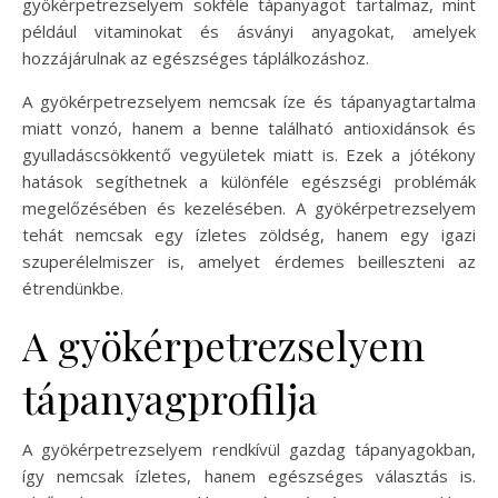
gyökérpetrezselyem sokféle tápanyagot tartalmaz, mint
például vitaminokat és ásványi anyagokat, amelyek
hozzájárulnak az egészséges táplálkozáshoz.
A gyökérpetrezselyem nemcsak íze és tápanyagtartalma
miatt vonzó, hanem a benne található antioxidánsok és
gyulladáscsökkentő vegyületek miatt is. Ezek a jótékony
hatások segíthetnek a különféle egészségi problémák
megelőzésében és kezelésében. A gyökérpetrezselyem
tehát nemcsak egy ízletes zöldség, hanem egy igazi
szuperélelmiszer is, amelyet érdemes beilleszteni az
étrendünkbe.
A gyökérpetrezselyem
tápanyagprofilja
A gyökérpetrezselyem rendkívül gazdag tápanyagokban,
így nemcsak ízletes, hanem egészséges választás is.