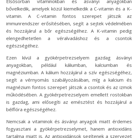
Elsősorban vitaminokban és ásványi anyagokban
bővelkedik, amelyek közül kiemelkedik a C-vitamin és a K-
vitamin. A C-vitamin fontos szerepet játszik az
immunrendszer erősítésében, segít a sejtek védelmében
és hozzájárul a bőr egészségéhez. A K-vitamin pedig
elengedhetetlen a véralvadáshoz és a csontok
egészségéhez.
Ezen kívül a gyökérpetrezselyem gazdag ásványi
anyagokban, például káliumban, kalciumban és
magnéziumban. A kálium hozzájárul a szív egészségéhez,
segít a vérnyomás szabályozásában, míg a kalcium és
magnézium fontos szerepet játszik a csontok és az izmok
működésében. A gyökérpetrezselyem emellett rostokban
is gazdag, ami elősegíti az emésztést és hozzájárul a
bélflóra egészségéhez.
Nemcsak a vitaminok és ásványi anyagok miatt érdemes
fogyasztani a gyökérpetrezselymet, hanem antioxidáns
tartalma miatt is. Az antioxidánsok segítenek a szervezet