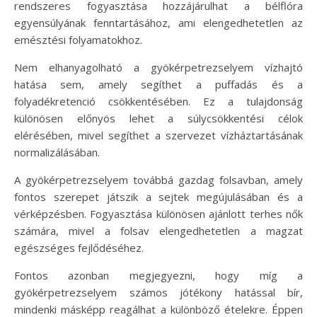
rendszeres fogyasztása hozzájárulhat a bélflóra
egyensúlyának fenntartásához, ami elengedhetetlen az
emésztési folyamatokhoz.
Nem elhanyagolható a gyökérpetrezselyem vízhajtó
hatása sem, amely segíthet a puffadás és a
folyadékretenció csökkentésében. Ez a tulajdonság
különösen előnyös lehet a súlycsökkentési célok
elérésében, mivel segíthet a szervezet vízháztartásának
normalizálásában.
A gyökérpetrezselyem továbbá gazdag folsavban, amely
fontos szerepet játszik a sejtek megújulásában és a
vérképzésben. Fogyasztása különösen ajánlott terhes nők
számára, mivel a folsav elengedhetetlen a magzat
egészséges fejlődéséhez.
Fontos azonban megjegyezni, hogy míg a
gyökérpetrezselyem számos jótékony hatással bír,
mindenki másképp reagálhat a különböző ételekre. Éppen