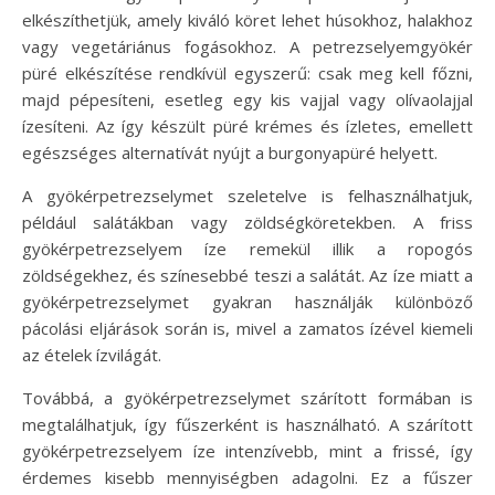
elkészíthetjük, amely kiváló köret lehet húsokhoz, halakhoz
vagy vegetáriánus fogásokhoz. A petrezselyemgyökér
püré elkészítése rendkívül egyszerű: csak meg kell főzni,
majd pépesíteni, esetleg egy kis vajjal vagy olívaolajjal
ízesíteni. Az így készült püré krémes és ízletes, emellett
egészséges alternatívát nyújt a burgonyapüré helyett.
A gyökérpetrezselymet szeletelve is felhasználhatjuk,
például salátákban vagy zöldségköretekben. A friss
gyökérpetrezselyem íze remekül illik a ropogós
zöldségekhez, és színesebbé teszi a salátát. Az íze miatt a
gyökérpetrezselymet gyakran használják különböző
pácolási eljárások során is, mivel a zamatos ízével kiemeli
az ételek ízvilágát.
Továbbá, a gyökérpetrezselymet szárított formában is
megtalálhatjuk, így fűszerként is használható. A szárított
gyökérpetrezselyem íze intenzívebb, mint a frissé, így
érdemes kisebb mennyiségben adagolni. Ez a fűszer