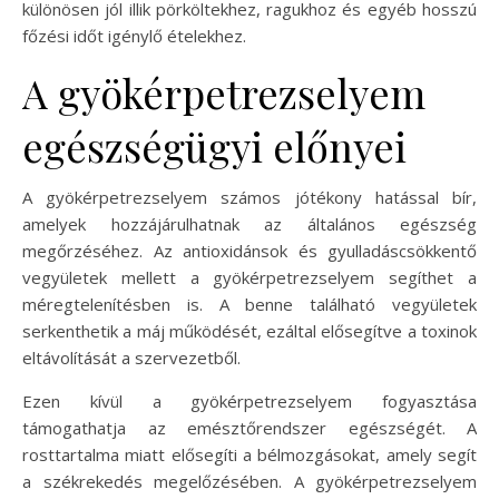
különösen jól illik pörköltekhez, ragukhoz és egyéb hosszú
főzési időt igénylő ételekhez.
A gyökérpetrezselyem
egészségügyi előnyei
A gyökérpetrezselyem számos jótékony hatással bír,
amelyek hozzájárulhatnak az általános egészség
megőrzéséhez. Az antioxidánsok és gyulladáscsökkentő
vegyületek mellett a gyökérpetrezselyem segíthet a
méregtelenítésben is. A benne található vegyületek
serkenthetik a máj működését, ezáltal elősegítve a toxinok
eltávolítását a szervezetből.
Ezen kívül a gyökérpetrezselyem fogyasztása
támogathatja az emésztőrendszer egészségét. A
rosttartalma miatt elősegíti a bélmozgásokat, amely segít
a székrekedés megelőzésében. A gyökérpetrezselyem