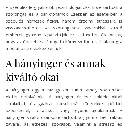
A szédülés leggyakoribb pszichológiai okai közé tartozik a
szorongás és a pánikrohamok. Ezekben az esetekben a
szédülés nemcsak fizikai, hanem érzelmi stresszre is
visszavezethető. A szorongásos zavarokkal küzdő
emberek gyakran tapasztalják ezt a tünetet, és fontos,
hogy az érintettek támogató környezetben találják meg a
módját a stresszkezelésnek.
A hányinger és annak
kiváltó okai
A hányinger egy másik gyakori tünet, amely sok ember
életét befolyásolja. A hányinger érzése sokféle okból
kialakulhat, és gyakran társul más tünetekkel, például
szédüléssel, fejfájással vagy gyomorfájdalommal. A
hányinger kiváltó okai közé tartozik a gyomor-bél traktus
zavarai, az étkezési szokások, valamint a stressz és