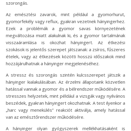
szorongás.
Az emésztési zavarok, mint például a gyomorhurut,
gyomorfekély vagy reflux, gyakran vezetnek hányingerhez.
Ezek a problémák a gyomor savas környezetének
megváltozása miatt alakulnak ki, és a gyomor tartalmának
visszaáramlása is okozhat hányingert. Az étkezési
szokások is jelentős szerepet játszanak: a zsíros, fűszeres
ételek, vagy az étkezések közötti hosszú időszakok mind
hozzájárulhatnak a hányinger megjelenéséhez.
A stressz és szorongás szintén kulcsszerepet játszik a
hányinger kialakulásában. Az érzelmi állapotaink közvetlen
hatással vannak a gyomor és a bélrendszer működésére. A
stresszes helyzetek, mint például a vizsgák vagy nyilvános
beszédek, gyakran hányingert okozhatnak. A test ilyenkor a
„harc vagy menekülés” reakciót aktiválja, amely hatással
van az emésztőrendszer működésére.
A hányinger olyan gyógyszerek mellékhatásaként is