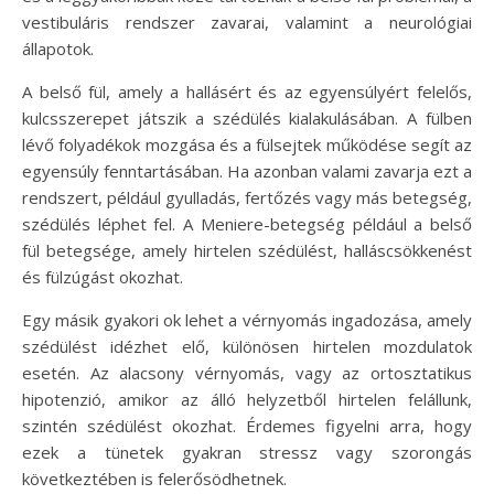
vestibuláris rendszer zavarai, valamint a neurológiai
állapotok.
A belső fül, amely a hallásért és az egyensúlyért felelős,
kulcsszerepet játszik a szédülés kialakulásában. A fülben
lévő folyadékok mozgása és a fülsejtek működése segít az
egyensúly fenntartásában. Ha azonban valami zavarja ezt a
rendszert, például gyulladás, fertőzés vagy más betegség,
szédülés léphet fel. A Meniere-betegség például a belső
fül betegsége, amely hirtelen szédülést, halláscsökkenést
és fülzúgást okozhat.
Egy másik gyakori ok lehet a vérnyomás ingadozása, amely
szédülést idézhet elő, különösen hirtelen mozdulatok
esetén. Az alacsony vérnyomás, vagy az ortosztatikus
hipotenzió, amikor az álló helyzetből hirtelen felállunk,
szintén szédülést okozhat. Érdemes figyelni arra, hogy
ezek a tünetek gyakran stressz vagy szorongás
következtében is felerősödhetnek.