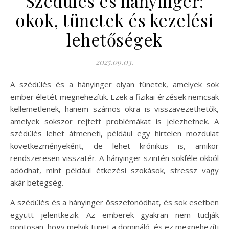
Szédülés és hányinger:
okok, tünetek és kezelési
lehetőségek
2025.09.03.
A szédülés és a hányinger olyan tünetek, amelyek sok
ember életét megnehezítik. Ezek a fizikai érzések nemcsak
kellemetlenek, hanem számos okra is visszavezethetők,
amelyek sokszor rejtett problémákat is jelezhetnek. A
szédülés lehet átmeneti, például egy hirtelen mozdulat
következményeként, de lehet krónikus is, amikor
rendszeresen visszatér. A hányinger szintén sokféle okból
adódhat, mint például étkezési szokások, stressz vagy
akár betegség.
A szédülés és a hányinger összefonódhat, és sok esetben
együtt jelentkezik. Az emberek gyakran nem tudják
pontosan, hogy melyik tünet a domináló, és ez megnehezíti