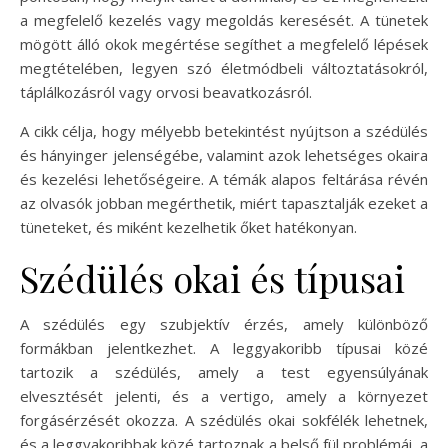
a megfelelő kezelés vagy megoldás keresését. A tünetek
mögött álló okok megértése segíthet a megfelelő lépések
megtételében, legyen szó életmódbeli változtatásokról,
táplálkozásról vagy orvosi beavatkozásról.
A cikk célja, hogy mélyebb betekintést nyújtson a szédülés
és hányinger jelenségébe, valamint azok lehetséges okaira
és kezelési lehetőségeire. A témák alapos feltárása révén
az olvasók jobban megérthetik, miért tapasztalják ezeket a
tüneteket, és miként kezelhetik őket hatékonyan.
Szédülés okai és típusai
A szédülés egy szubjektív érzés, amely különböző
formákban jelentkezhet. A leggyakoribb típusai közé
tartozik a szédülés, amely a test egyensúlyának
elvesztését jelenti, és a vertigo, amely a környezet
forgásérzését okozza. A szédülés okai sokfélék lehetnek,
és a leggyakoribbak közé tartoznak a belső fül problémái, a