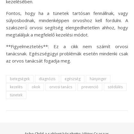
kezelésében.
Fontos, hogy ha a tünetek tartósan fennállnak, vagy
súlyosbodnak, mindenképpen orvoshoz kell fordulni. A
szakszerű orvosi segítség elengedhetetlen ahhoz, hogy
megtaláljuk a megfelelő kezelési módot.
**Figyelmeztetés**: Ez a cikk nem számít orvosi
tanácsnak. Egészségügyi problémák esetén mindenki csak
az orvos tanácsát fogadja meg.
betegségek
diagnózis
egészség
hányinger
kezelés
okok
orvosi tanács
prevenció
szédülés
tünetek
Ashe Child a sablont készítette:
Viktor Csaszar.