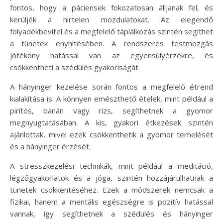
fontos, hogy a páciensek fokozatosan álljanak fel, és
kerüljék a hirtelen mozdulatokat. Az elegendő
folyadékbevitel és a megfelelő táplálkozás szintén segíthet
a tünetek enyhítésében. A rendszeres testmozgás
jótékony hatással van az egyensúlyérzékre, és
csökkentheti a szédülés gyakoriságát.
A hányinger kezelése során fontos a megfelelő étrend
kialakítása is. A könnyen emészthető ételek, mint például a
pirítós, banán vagy rizs, segíthetnek a gyomor
megnyugtatásában. A kis, gyakori étkezések szintén
ajánlottak, mivel ezek csökkenthetik a gyomor terhelését
és a hányinger érzését.
A stresszkezelési technikák, mint például a meditáció,
légzőgyakorlatok és a jóga, szintén hozzájárulhatnak a
tünetek csökkentéséhez. Ezek a módszerek nemcsak a
fizikai, hanem a mentális egészségre is pozitív hatással
vannak, így segíthetnek a szédülés és hányinger