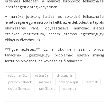
érdemes felfedezni a manióka különböző felhasználási
lehetőségeit a világ konyháiban.
A manióka jótékony hatásai és sokoldalú felhasználási
lehetőségei egyre inkább felkeltik az érdeklődést a tápláló
élelmiszerek iránt. Fogyasztásával nemcsak ízletes
ételeket készíthetünk, hanem számos egészségügyi
előnyt is élvezhetünk.
**Figyelmeztetés:** Ez a cikk nem számít orvosi
tanácsnak. Egészségügyi problémák esetén mindig
forduljon orvoshoz, és kövesse az ő tanácsait.
édes manióka
egészség
felhasználás
jótékony hatások
manióka
növényi alapú
receptek
szuperélelmiszer
táplálkozás
vitaminok