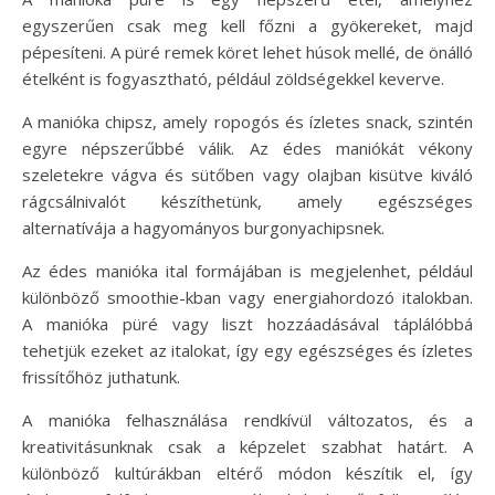
egyszerűen csak meg kell főzni a gyökereket, majd
pépesíteni. A püré remek köret lehet húsok mellé, de önálló
ételként is fogyasztható, például zöldségekkel keverve.
A manióka chipsz, amely ropogós és ízletes snack, szintén
egyre népszerűbbé válik. Az édes maniókát vékony
szeletekre vágva és sütőben vagy olajban kisütve kiváló
rágcsálnivalót készíthetünk, amely egészséges
alternatívája a hagyományos burgonyachipsnek.
Az édes manióka ital formájában is megjelenhet, például
különböző smoothie-kban vagy energiahordozó italokban.
A manióka püré vagy liszt hozzáadásával táplálóbbá
tehetjük ezeket az italokat, így egy egészséges és ízletes
frissítőhöz juthatunk.
A manióka felhasználása rendkívül változatos, és a
kreativitásunknak csak a képzelet szabhat határt. A
különböző kultúrákban eltérő módon készítik el, így