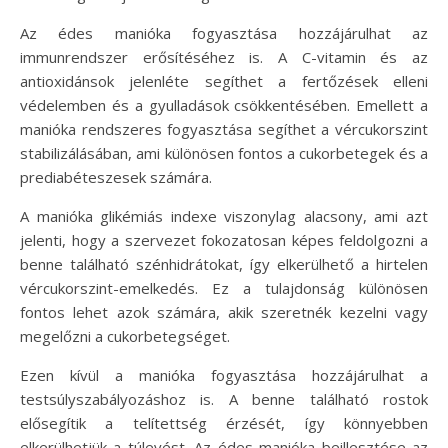
Az édes manióka fogyasztása hozzájárulhat az
immunrendszer erősítéséhez is. A C-vitamin és az
antioxidánsok jelenléte segíthet a fertőzések elleni
védelemben és a gyulladások csökkentésében. Emellett a
manióka rendszeres fogyasztása segíthet a vércukorszint
stabilizálásában, ami különösen fontos a cukorbetegek és a
prediabéteszesek számára.
A manióka glikémiás indexe viszonylag alacsony, ami azt
jelenti, hogy a szervezet fokozatosan képes feldolgozni a
benne található szénhidrátokat, így elkerülhető a hirtelen
vércukorszint-emelkedés. Ez a tulajdonság különösen
fontos lehet azok számára, akik szeretnék kezelni vagy
megelőzni a cukorbetegséget.
Ezen kívül a manióka fogyasztása hozzájárulhat a
testsúlyszabályozáshoz is. A benne található rostok
elősegítik a telítettség érzését, így könnyebben
elkerülhetjük a túlevést. Az édes manióka beillesztése az