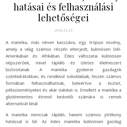
hatásai és felhasználási
lehetőségei
2025.11.23.
A manióka, más néven kasszáva, egy trópusi növény,
amely a világ számos részén elterjedt, különösen Dél-
Amerikában és Afrikában. Édes változatai különösen
népszerűek, mivel tápláló és ízletes élelmiszert
biztosítanak. A manióka gyökerei gazdagok
szénhidrátokban, és rendkívül sokoldalúak, hiszen számos
formában felhasználhatóak, beleértve a lisztet,
péksüteményeket és akár italokat is. Emellett a manióka a
gluténmentes étrend kedvelői számára is remek
alternatívát kínál.
A manióka nemcsak tápláló, hanem számos jótékony
hatással is bír. Az édes manióka különösen gazdag