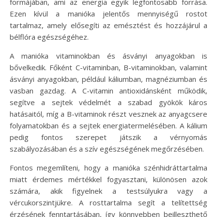
formájában, ami az energia egyik legfontosabb forrása.
Ezen kívül a manióka jelentős mennyiségű rostot
tartalmaz, amely elősegíti az emésztést és hozzájárul a
bélflóra egészségéhez.
A manióka vitaminokban és ásványi anyagokban is
bővelkedik. Főként C-vitaminban, B-vitaminokban, valamint
ásványi anyagokban, például káliumban, magnéziumban és
vasban gazdag. A C-vitamin antioxidánsként működik,
segítve a sejtek védelmét a szabad gyökök káros
hatásaitól, míg a B-vitaminok részt vesznek az anyagcsere
folyamatokban és a sejtek energiatermelésében. A kálium
pedig fontos szerepet játszik a vérnyomás
szabályozásában és a szív egészségének megőrzésében.
Fontos megemlíteni, hogy a manióka szénhidráttartalma
miatt érdemes mértékkel fogyasztani, különösen azok
számára, akik figyelnek a testsúlyukra vagy a
vércukorszintjükre. A rosttartalma segít a telítettség
érzésének fenntartásában, így könnyebben beilleszthető