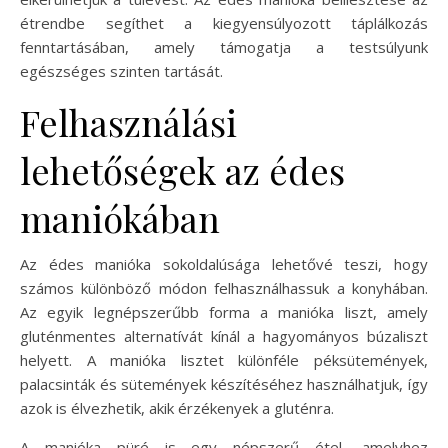
étrendbe segíthet a kiegyensúlyozott táplálkozás
fenntartásában, amely támogatja a testsúlyunk
egészséges szinten tartását.
Felhasználási
lehetőségek az édes
maniókában
Az édes manióka sokoldalúsága lehetővé teszi, hogy
számos különböző módon felhasználhassuk a konyhában.
Az egyik legnépszerűbb forma a manióka liszt, amely
gluténmentes alternatívát kínál a hagyományos búzaliszt
helyett. A manióka lisztet különféle péksütemények,
palacsinták és sütemények készítéséhez használhatjuk, így
azok is élvezhetik, akik érzékenyek a gluténra.
A manióka püré is egy népszerű étel, amelyhez