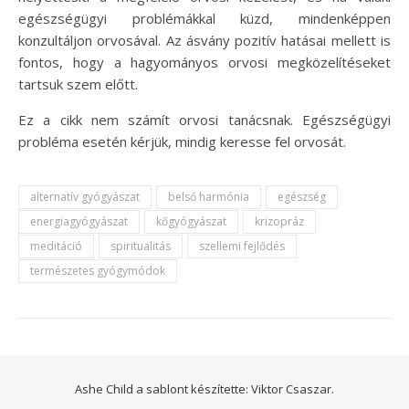
egészségügyi problémákkal küzd, mindenképpen
konzultáljon orvosával. Az ásvány pozitív hatásai mellett is
fontos, hogy a hagyományos orvosi megközelítéseket
tartsuk szem előtt.
Ez a cikk nem számít orvosi tanácsnak. Egészségügyi
probléma esetén kérjük, mindig keresse fel orvosát.
alternatív gyógyászat
belső harmónia
egészség
energiagyógyászat
kőgyógyászat
krizopráz
meditáció
spiritualitás
szellemi fejlődés
természetes gyógymódok
Ashe Child a sablont készítette:
Viktor Csaszar.