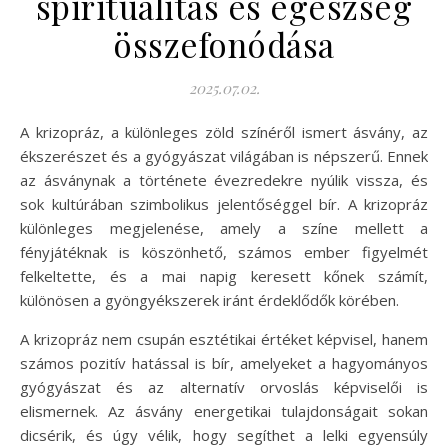
spiritualitás és egészség
összefonódása
2025.07.02.
A krizopráz, a különleges zöld színéről ismert ásvány, az
ékszerészet és a gyógyászat világában is népszerű. Ennek
az ásványnak a története évezredekre nyúlik vissza, és
sok kultúrában szimbolikus jelentőséggel bír. A krizopráz
különleges megjelenése, amely a színe mellett a
fényjátéknak is köszönhető, számos ember figyelmét
felkeltette, és a mai napig keresett kőnek számít,
különösen a gyöngyékszerek iránt érdeklődők körében.
A krizopráz nem csupán esztétikai értéket képvisel, hanem
számos pozitív hatással is bír, amelyeket a hagyományos
gyógyászat és az alternatív orvoslás képviselői is
elismernek. Az ásvány energetikai tulajdonságait sokan
dicsérik, és úgy vélik, hogy segíthet a lelki egyensúly