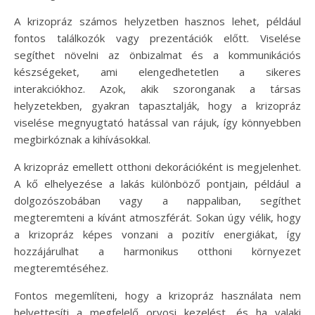
A krizopráz számos helyzetben hasznos lehet, például
fontos találkozók vagy prezentációk előtt. Viselése
segíthet növelni az önbizalmat és a kommunikációs
készségeket, ami elengedhetetlen a sikeres
interakciókhoz. Azok, akik szoronganak a társas
helyzetekben, gyakran tapasztalják, hogy a krizopráz
viselése megnyugtató hatással van rájuk, így könnyebben
megbirkóznak a kihívásokkal.
A krizopráz emellett otthoni dekorációként is megjelenhet.
A kő elhelyezése a lakás különböző pontjain, például a
dolgozószobában vagy a nappaliban, segíthet
megteremteni a kívánt atmoszférát. Sokan úgy vélik, hogy
a krizopráz képes vonzani a pozitív energiákat, így
hozzájárulhat a harmonikus otthoni környezet
megteremtéséhez.
Fontos megemlíteni, hogy a krizopráz használata nem
helyettesíti a megfelelő orvosi kezelést, és ha valaki