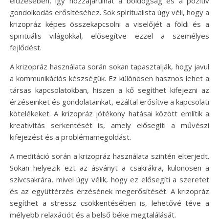
elűzésében, így hozzájárulhat a boldogság és a pozitív
gondolkodás erősítéséhez. Sok spiritualista úgy véli, hogy a
krizopráz képes összekapcsolni a viselőjét a földi és a
spirituális világokkal, elősegítve ezzel a személyes
fejlődést.
A krizopráz használata során sokan tapasztalják, hogy javul
a kommunikációs készségük. Ez különösen hasznos lehet a
társas kapcsolatokban, hiszen a kő segíthet kifejezni az
érzéseinket és gondolatainkat, ezáltal erősítve a kapcsolati
kötelékeket. A krizopráz jótékony hatásai között említik a
kreativitás serkentését is, amely elősegíti a művészi
kifejezést és a problémamegoldást.
A meditáció során a krizopráz használata szintén elterjedt.
Sokan helyezik ezt az ásványt a csakrákra, különösen a
szívcsakrára, mivel úgy vélik, hogy ez elősegíti a szeretet
és az együttérzés érzésének megerősítését. A krizopráz
segíthet a stressz csökkentésében is, lehetővé téve a
mélyebb relaxációt és a belső béke megtalálását.