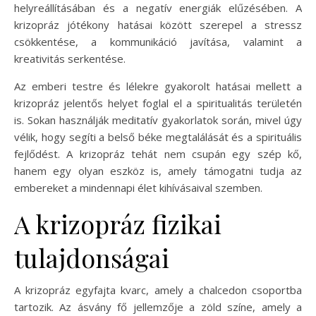
helyreállításában és a negatív energiák elűzésében. A
krizopráz jótékony hatásai között szerepel a stressz
csökkentése, a kommunikáció javítása, valamint a
kreativitás serkentése.
Az emberi testre és lélekre gyakorolt hatásai mellett a
krizopráz jelentős helyet foglal el a spiritualitás területén
is. Sokan használják meditatív gyakorlatok során, mivel úgy
vélik, hogy segíti a belső béke megtalálását és a spirituális
fejlődést. A krizopráz tehát nem csupán egy szép kő,
hanem egy olyan eszköz is, amely támogatni tudja az
embereket a mindennapi élet kihívásaival szemben.
A krizopráz fizikai
tulajdonságai
A krizopráz egyfajta kvarc, amely a chalcedon csoportba
tartozik. Az ásvány fő jellemzője a zöld színe, amely a