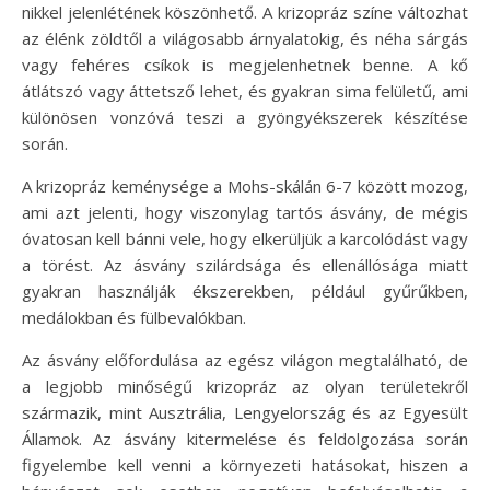
nikkel jelenlétének köszönhető. A krizopráz színe változhat
az élénk zöldtől a világosabb árnyalatokig, és néha sárgás
vagy fehéres csíkok is megjelenhetnek benne. A kő
átlátszó vagy áttetsző lehet, és gyakran sima felületű, ami
különösen vonzóvá teszi a gyöngyékszerek készítése
során.
A krizopráz keménysége a Mohs-skálán 6-7 között mozog,
ami azt jelenti, hogy viszonylag tartós ásvány, de mégis
óvatosan kell bánni vele, hogy elkerüljük a karcolódást vagy
a törést. Az ásvány szilárdsága és ellenállósága miatt
gyakran használják ékszerekben, például gyűrűkben,
medálokban és fülbevalókban.
Az ásvány előfordulása az egész világon megtalálható, de
a legjobb minőségű krizopráz az olyan területekről
származik, mint Ausztrália, Lengyelország és az Egyesült
Államok. Az ásvány kitermelése és feldolgozása során
figyelembe kell venni a környezeti hatásokat, hiszen a