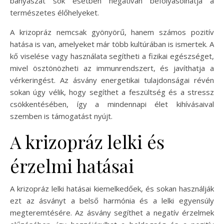
bányászat sok esetben negatívan befolyásolhatja a
természetes élőhelyeket.
A krizopráz nemcsak gyönyörű, hanem számos pozitív
hatása is van, amelyeket már több kultúrában is ismertek. A
kő viselése vagy használata segítheti a fizikai egészséget,
mivel ösztönözheti az immunrendszert, és javíthatja a
vérkeringést. Az ásvány energetikai tulajdonságai révén
sokan úgy vélik, hogy segíthet a feszültség és a stressz
csökkentésében, így a mindennapi élet kihívásaival
szemben is támogatást nyújt.
A krizopráz lelki és
érzelmi hatásai
A krizopráz lelki hatásai kiemelkedőek, és sokan használják
ezt az ásványt a belső harmónia és a lelki egyensúly
megteremtésére. Az ásvány segíthet a negatív érzelmek