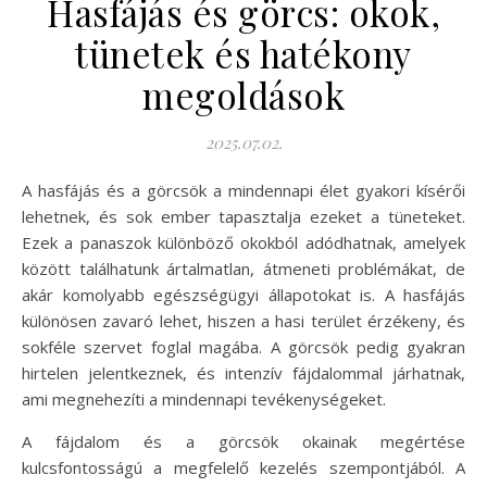
Hasfájás és görcs: okok,
tünetek és hatékony
megoldások
2025.07.02.
A hasfájás és a görcsök a mindennapi élet gyakori kísérői
lehetnek, és sok ember tapasztalja ezeket a tüneteket.
Ezek a panaszok különböző okokból adódhatnak, amelyek
között találhatunk ártalmatlan, átmeneti problémákat, de
akár komolyabb egészségügyi állapotokat is. A hasfájás
különösen zavaró lehet, hiszen a hasi terület érzékeny, és
sokféle szervet foglal magába. A görcsök pedig gyakran
hirtelen jelentkeznek, és intenzív fájdalommal járhatnak,
ami megnehezíti a mindennapi tevékenységeket.
A fájdalom és a görcsök okainak megértése
kulcsfontosságú a megfelelő kezelés szempontjából. A