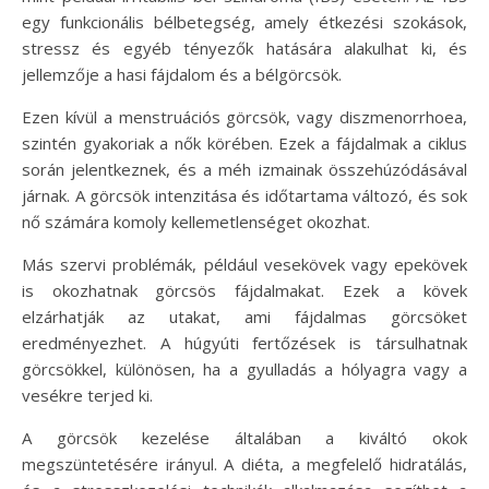
egy funkcionális bélbetegség, amely étkezési szokások,
stressz és egyéb tényezők hatására alakulhat ki, és
jellemzője a hasi fájdalom és a bélgörcsök.
Ezen kívül a menstruációs görcsök, vagy diszmenorrhoea,
szintén gyakoriak a nők körében. Ezek a fájdalmak a ciklus
során jelentkeznek, és a méh izmainak összehúzódásával
járnak. A görcsök intenzitása és időtartama változó, és sok
nő számára komoly kellemetlenséget okozhat.
Más szervi problémák, például vesekövek vagy epekövek
is okozhatnak görcsös fájdalmakat. Ezek a kövek
elzárhatják az utakat, ami fájdalmas görcsöket
eredményezhet. A húgyúti fertőzések is társulhatnak
görcsökkel, különösen, ha a gyulladás a hólyagra vagy a
vesékre terjed ki.
A görcsök kezelése általában a kiváltó okok
megszüntetésére irányul. A diéta, a megfelelő hidratálás,