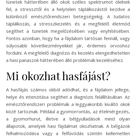
tünetek hátterében álló okok széles spektrumot ölelnek
fel, a stressztől és a helytelen táplálkozástól kezdve a
különböző emésztőrendszeri betegségekig. A tudatos
táplálkozás, a stresszkezelés és a megfelelő életmód
segíthet a tünetek megelőzésében vagy enyhítésében.
Fontos azonban, hogy ha a fájdalom tartósan fennáll, vagy
súlyosabb következményekkel jár, érdemes orvoshoz
fordulni. A megfelelő diagnózis és kezelés elengedhetetlen
a hasi panaszok hátterében álló problémák kezeléséhez.
Mi okozhat hasfájást?
A hasfájás számos okból adódhat, és a fájdalom jellege,
helye és intenzitása segíthet a diagnózis felállításában. Az
emésztőrendszeri problémák a leggyakoribb kiváltó okok
közé tartoznak. Például a gyomorrontás, az ételmérgezés,
a gyomorhurut, illetve a bélgyulladások mind olyan
állapotok, amelyek hasi fájdalmat okozhatnak. A bélgázok
felhalmozódása vagy a felfúvódás szintén kellemetlen