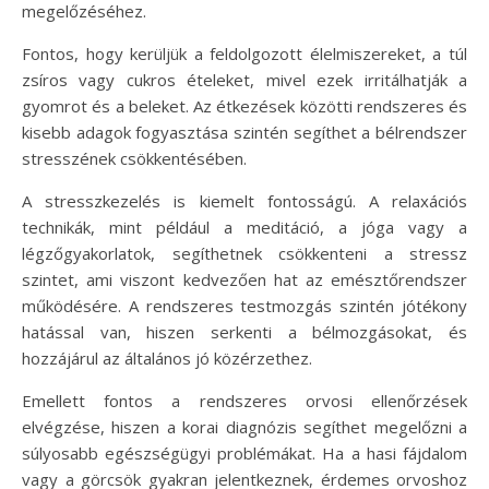
megelőzéséhez.
Fontos, hogy kerüljük a feldolgozott élelmiszereket, a túl
zsíros vagy cukros ételeket, mivel ezek irritálhatják a
gyomrot és a beleket. Az étkezések közötti rendszeres és
kisebb adagok fogyasztása szintén segíthet a bélrendszer
stresszének csökkentésében.
A stresszkezelés is kiemelt fontosságú. A relaxációs
technikák, mint például a meditáció, a jóga vagy a
légzőgyakorlatok, segíthetnek csökkenteni a stressz
szintet, ami viszont kedvezően hat az emésztőrendszer
működésére. A rendszeres testmozgás szintén jótékony
hatással van, hiszen serkenti a bélmozgásokat, és
hozzájárul az általános jó közérzethez.
Emellett fontos a rendszeres orvosi ellenőrzések
elvégzése, hiszen a korai diagnózis segíthet megelőzni a
súlyosabb egészségügyi problémákat. Ha a hasi fájdalom
vagy a görcsök gyakran jelentkeznek, érdemes orvoshoz