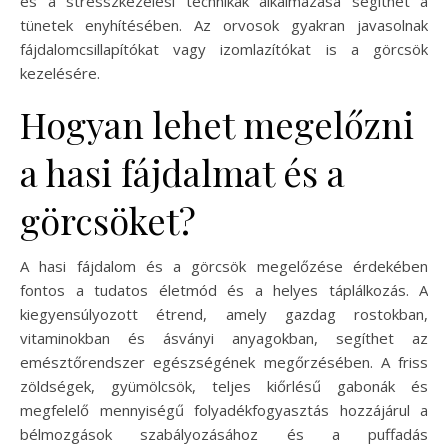
és a stresszkezelési technikák alkalmazása segíthet a
tünetek enyhítésében. Az orvosok gyakran javasolnak
fájdalomcsillapítókat vagy izomlazítókat is a görcsök
kezelésére.
Hogyan lehet megelőzni
a hasi fájdalmat és a
görcsöket?
A hasi fájdalom és a görcsök megelőzése érdekében
fontos a tudatos életmód és a helyes táplálkozás. A
kiegyensúlyozott étrend, amely gazdag rostokban,
vitaminokban és ásványi anyagokban, segíthet az
emésztőrendszer egészségének megőrzésében. A friss
zöldségek, gyümölcsök, teljes kiőrlésű gabonák és
megfelelő mennyiségű folyadékfogyasztás hozzájárul a
bélmozgások szabályozásához és a puffadás