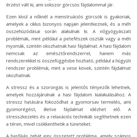
érzést vált ki, ami sokszor görcsös fájdalommal jár.
Ezen kívül a nőknél a menstruációs görcsök is gyakoriak,
amelyek a ciklus bizonyos napjain jelentkeznek, és a méh
összehúzódásai során alakulnak ki. A nőgyógyászati
problémák, mint például a petefészek ciszták vagy a méh
myomák, szintén okozhatnak hasi fájdalmat. A hasi fájdalom
nemcsak az emésztőrendszerrel, hanem más
rendszerekkel is összefüggésbe hozható, például a húgyúti
rendszer problémái, mint a vese kövek, szintén fájdalmat
okozhatnak.
A stressz és a szorongás is jelentős tényezők lehetnek,
amelyek hozzájárulnak a hasi fájdalom kialakulásához. A
stressz hatására fokozódhat a gyomorsav termelés, ami
gyomorégést, illetve fájdalmat idézhet elő. A
stresszkezelés és a relaxációs technikák segíthetnek ezen
a téren, mivel csökkenthetik a tüneteket.
A hasfájás tehát egy összetett probléma, amely számos