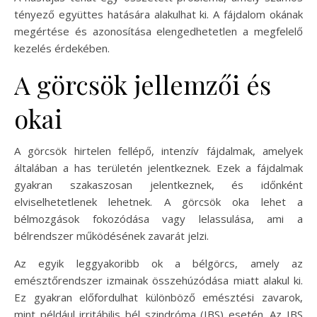
tényező együttes hatására alakulhat ki. A fájdalom okának
megértése és azonosítása elengedhetetlen a megfelelő
kezelés érdekében.
A görcsök jellemzői és
okai
A görcsök hirtelen fellépő, intenzív fájdalmak, amelyek
általában a has területén jelentkeznek. Ezek a fájdalmak
gyakran szakaszosan jelentkeznek, és időnként
elviselhetetlenek lehetnek. A görcsök oka lehet a
bélmozgások fokozódása vagy lelassulása, ami a
bélrendszer működésének zavarát jelzi.
Az egyik leggyakoribb ok a bélgörcs, amely az
emésztőrendszer izmainak összehúzódása miatt alakul ki.
Ez gyakran előfordulhat különböző emésztési zavarok,
mint például irritábilis bél szindróma (IBS) esetén. Az IBS